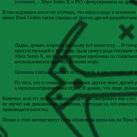
успешнее, – Xbox Series X и PS5 сфокусированы на други
В последующем посте он уточнил, что имел в виду в основном
менее Dusk Golem также слышал от других друзей-разработчико
Ладно, думаю, я просто расскажу всё начистоту… Я говорю
присутствующей в трейлере, была своего рода текущим ст
Xbox Series X, но были некоторые проблемы со стабильно
воспользоваться преимуществами игры.
Ценники взяты из разных источников, я уже говорил об эт
Из того, что я слышал от некоторых других моих друзей-
о мультиплатформенных играх. Я думаю, что люди должны 
Конечно, всю эту информацию следует рассматривать как слух
не звучит как диковинные заявления, учитывая то, что известн
производительности).
Позже в этом месяце могут быть объявлены цены как на Xbox Ser