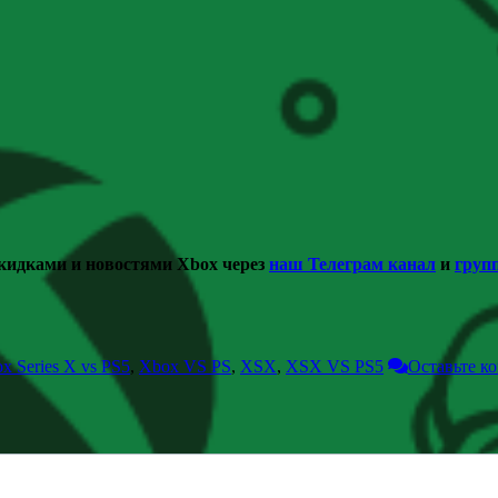
скидками и новостями Xbox через
наш Телеграм канал
и
груп
x Series X vs PS5
,
Xbox VS PS
,
XSX
,
XSX VS PS5
Оставьте к