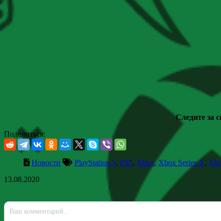
Следите за 
Поделиться:
Новости
PlayStation 5
,
PS5
,
Xbox
,
Xbox Series X
,
Xbo
13.08.2020