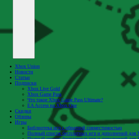
Xbox Union
Новости
Статьи
Подписки
Xbox Live Gold
Xbox Game Pass
Что такое Xbox Game Pass Ultimate?
EA Access на Xbox One
Скидки
Обзоры
Игры
Библиотека игр с обратной совместимостью
Полный список бесплатных игр и дополнений для 
Полный список бесплатных игр и дополнений для 