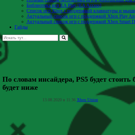
Библиотека игр EA Play [EA Access]
Список игр Xbox c поддержкой клавиатуры и мыш
Актуальный список игр с поддержкой Xbox Play A
Актуальный список игр с поддержкой Xbox Smart De
Гайды
Искать:
По словам инсайдера, PS5 будет стоить
будет ниже
13.08.2020 в 11:36
Xbox Union