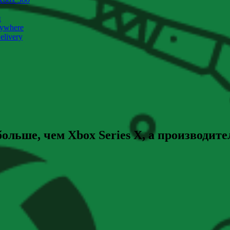
и
nywhere
livery
 больше, чем Xbox Series X, а производ