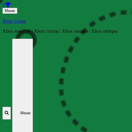
Перейти
Меню
к
содержанию
Xbox Union
Xbox новости | Xbox статьи | Xbox скидки | Xbox обзоры
Перейти
к
содержанию
Меню