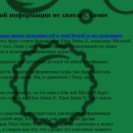
ной информации не хватает, самое
лько новых подробностей в теме ResetEra под названием
сего, будет стоить больше, чем Xbox Series X, поскольку Microsoft
ме того, Dusk Golem также сообщил информацию из своих
сти в мультиплатформенных играх.
раскрыто ещё несколько деталей об обеих платформах.
щности, мультиплатформенные игры там будут работать
о касается цены. Им, в сравнении с Sony, легче
е сомневаюсь, но эта тема о том, как Microsoft будет
го лучше на Xbox Series X. Xbox Series X будет иметь
о на практике характеристики для многоплатформенных
лной мере, и я слышал, как некоторые друзья-
 как Xbox Series X не имеет такой же проблемы и может
 я слышал кое-что, что сделает это поколение намного