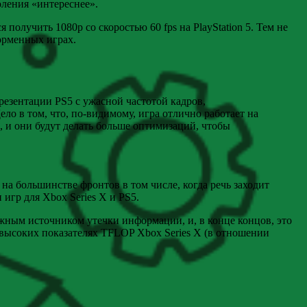
оления «интереснее».
я получить 1080p со скоростью 60 fps на PlayStation 5. Тем не
форменных играх.
презентации PS5 с ужасной частотой кадров,
ло в том, что, по-видимому, игра отлично работает на
, и они будут делать больше оптимизаций, чтобы
на большинстве фронтов в том числе, когда речь заходит
игр для Xbox Series X и PS5.
жным источником утечки информации, и, в конце концов, это
е высоких показателях TFLOP Xbox Series X (в отношении