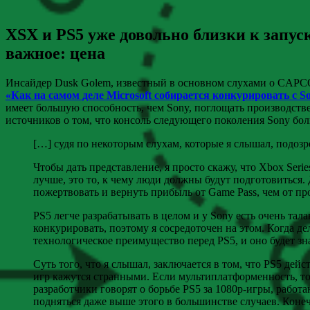
XSX и PS5 уже довольно близки к запус
важное: цена
Инсайдер Dusk Golem, известный в основном слухами о CAPC
«Как на самом деле Microsoft собирается конкурировать с 
имеет большую способность, чем Sony, поглощать производств
источников о том, что консоль следующего поколения Sony бол
[…] судя по некоторым слухам, которые я слышал, подозре
Чтобы дать представление, я просто скажу, что Xbox Ser
лучше, это то, к чему люди должны будут подготовиться. Д
пожертвовать и вернуть прибыль от Game Pass, чем от пр
PS5 легче разрабатывать в целом и у Sony есть очень тала
конкурировать, поэтому я сосредоточен на этом. Когда де
технологическое преимущество перед PS5, и оно будет з
Суть того, что я слышал, заключается в том, что PS5 де
игр кажутся странными. Если мультиплатформенность, то 
разработчики говорят о борьбе PS5 за 1080p-игры, работ
подняться даже выше этого в большинстве случаев. Конечн