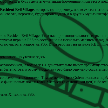
х областях и будут делать мультиплатформенные игры этого пок
Resident Evil Village
, которая, по-видимому, изо всех сил пытаетс
в, что это, вероятно, будет происходить и в других мультиплат
 о Resident Evil Village. Ужасная производительность игры на 
атусом игры на PS5 по состоянию на несколько месяцев назад. Де
стью частоты кадров на PS5. Игра работает на движке RE Engine
ом ранее, но уточню здесь.
разработчиков, Xbox Series X действительно имеет преимущество 
быть готовы к этому, поскольку это было озвучено создателями 
 со всеми вытекающими. Тем не менее Dusk Golem оказался надё
о о финансовых показателях Microsoft (в отношении цен) и боле
ies X, так и на PS5.