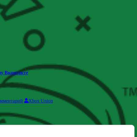
пу Вконтакте
омментарий
Xbox Union