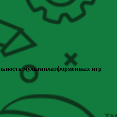
ительность мультиплатформенных игр