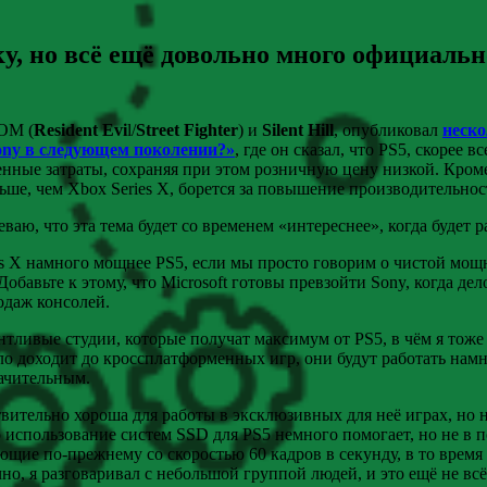
ку, но всё ещё довольно много официаль
OM (
Resident Evi
l/
Street Fighter
) и
Silent Hill
, опубликовал
неско
Sony в следующем поколении?»
, где он сказал, что PS5, скорее в
енные затраты, сохраняя при этом розничную цену низкой. Кро
ьше, чем Xbox Series X, борется за повышение производительно
ваю, что эта тема будет со временем «интереснее», когда будет 
ies X намного мощнее PS5, если мы просто говорим о чистой мо
обавьте к этому, что Microsoft готовы превзойти Sony, когда дел
одаж консолей.
нтливые студии, которые получат максимум от PS5, в чём я тоже н
ло доходит до кроссплатформенных игр, они будут работать намно
начительным.
йствительно хороша для работы в эксклюзивных для неё играх, н
использование систем SSD для PS5 немного помогает, но не в по
ающие по-прежнему со скоростью 60 кадров в секунду, в то время
о, я разговаривал с небольшой группой людей, и это ещё не всё,