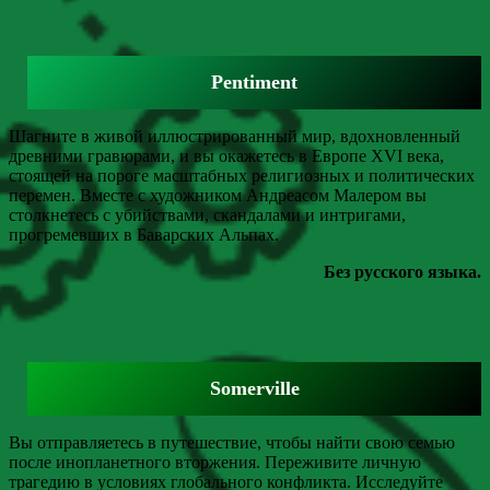
Pentiment
Шагните в живой иллюстрированный мир, вдохновленный
древними гравюрами, и вы окажетесь в Европе XVI века,
стоящей на пороге масштабных религиозных и политических
перемен. Вместе с художником Андреасом Малером вы
столкнетесь с убийствами, скандалами и интригами,
прогремевших в Баварских Альпах.
Без русского языка.
Somerville
Вы отправляетесь в путешествие, чтобы найти свою семью
после инопланетного вторжения. Переживите личную
трагедию в условиях глобального конфликта. Исследуйте