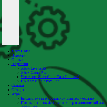
Xbox Union
Новости
Статьи
Подписки
Xbox Live Gold
Xbox Game Pass
Что такое Xbox Game Pass Ultimate?
EA Access на Xbox One
Скидки
Обзоры
Игры
Библиотека игр с обратной совместимостью
Полный список бесплатных игр и дополнений для
Xbox One