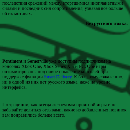
последствия сражений между вторгшимися инопланетными
силами и последних сил сопротивления, узнавая всё больше
об их мотивах.
Без русского языка.
Pentiment
и
Somerville
уже доступны подписчикам на
консолях Xbox One, Xbox Series X|S и PC. Обе игры
оптимизированы под новое поколение консолей при
поддержке функции
Smart Delivery
. К большому сожалению,
ни в одной из них нет русского языка, даже на уровне
интерфейса.
По традиции, как всегда желаем вам приятной игры и не
забывайте делиться отзывами, какие из добавленных новинок
вам понравились больше всего.