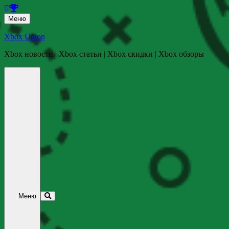
Перейти
Меню
к
содержанию
Xbox Union
Xbox новости | Xbox статьи | Xbox скидки | Xbox обзоры
Перейти
к
содержанию
Меню