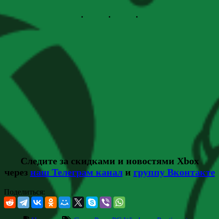
Следите за скидками и новостями Xbox
через
наш Телеграм канал
и
группу Вконтакте
Поделиться: