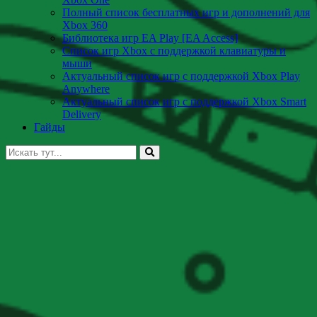
Полный список бесплатных игр и дополнений для
Xbox 360
Библиотека игр EA Play [EA Access]
Список игр Xbox c поддержкой клавиатуры и
мыши
Актуальный список игр с поддержкой Xbox Play
Anywhere
Актуальный список игр с поддержкой Xbox Smart
Delivery
Гайды
Искать: