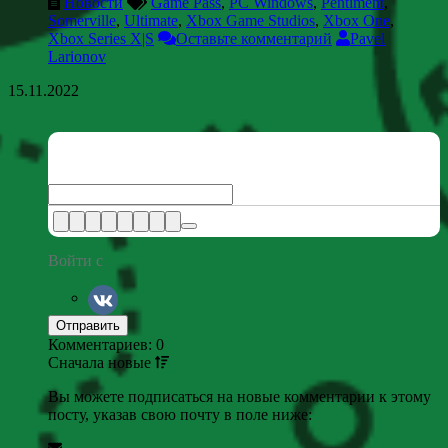
Новости
Game Pass
,
PC Windows
,
Pentiment
,
Somerville
,
Ultimate
,
Xbox Game Studios
,
Xbox One
,
Xbox Series X|S
Оставьте комментарий
Pavel
Larionov
15.11.2022
Войти с
Комментариев: 0
Сначала
новые
Вы можете подписаться на новые комментарии к этому
посту, указав свою почту в поле ниже: