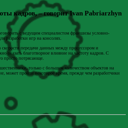
ты кадров, – говорит Ivan Pabriarzhyn
поговорить с ведущим специалистом франшизы условно-
ля разработки игр на консолях.
в скорости передачи данных между процессором и
но оказать благотворное влияние на частоту кадров. С
то просто потрясающе.
дшественники, только с большим количеством объектов на
ие, может пройти некоторое время, прежде чем разработчики