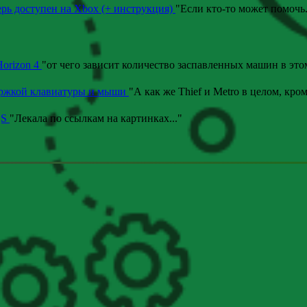
ерь доступен на Xbox (+ инструкция)
"
Если кто-то может помочь
Horizon 4
"
от чего зависит количество заспавленных машин в эт
ержкой клавиатуры и мыши
"
А как же Thief и Metro в целом, кром
|S
"
Лекала по ссылкам на картинках.
.."