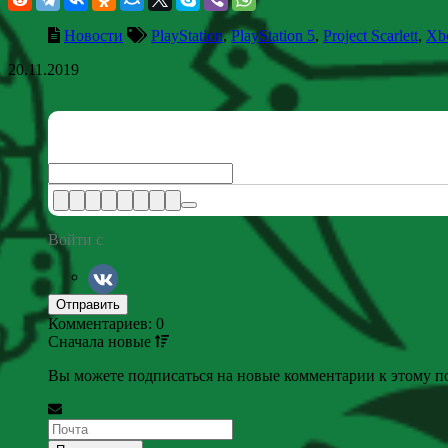
Новости
PlayStation
,
PlayStation 5
,
Project Scarlett
,
Xb
20.11.2019
Войти с
Комментариев: 0
Сначала
новые
Вы можете подписаться на новые комментарии к этому пос