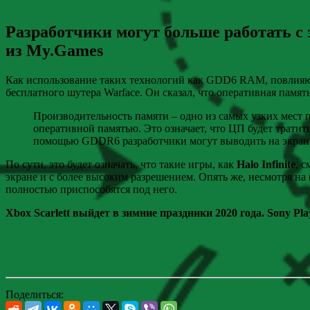
Разработчики могут больше работать с 
из My.Games
Как использование таких технологий как GDD6 RAM, повлияют
бесплатного шутера Warface. Он сказал, что оперативная памя
Производительность памяти – одно из самых узких мест 
оперативной памятью. Это означает, что ЦП будет тратит
помощью GDDR6 разработчики могут выводить на экран б
По сути, это будет означать, что такие игры, как
Halo Infinite
, 
экране и с более высоким разрешением. Опять же, несмотря на
полностью приспособятся под него.
Xbox Scarlett выйдет в зимние праздники 2020 года. Sony Pla
Поделиться: