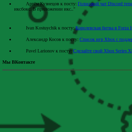
Артём Кузнецов к посту:
Голосовой чат Discord теп
иксбокс. В приложении икс
.."
Ivan Kostuychik к посту:
Королевская битва в Forza 
Александр Косов к посту:
Список игр Xbox c подд
Pavel Larionov к посту:
Сделайте свой Xbox Series X
Мы ВКонтакте