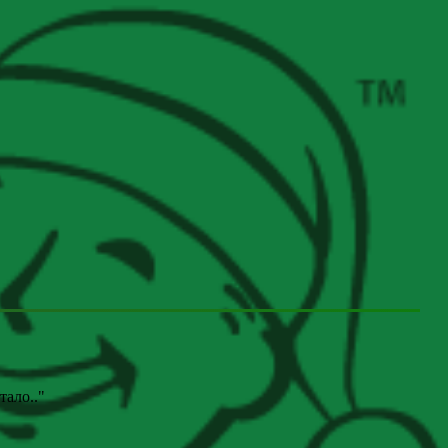
отало
.."