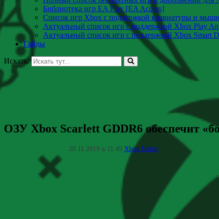
Библиотека игр EA Play [EA Access]
Список игр Xbox c поддержкой клавиатуры и мыш
Актуальный список игр с поддержкой Xbox Play A
Актуальный список игр с поддержкой Xbox Smart De
Гайды
Искать:
ОЗУ Xbox Scarlett GDDR6 обеспечит «б
20.11.2019 в 11:49
Xbox Union