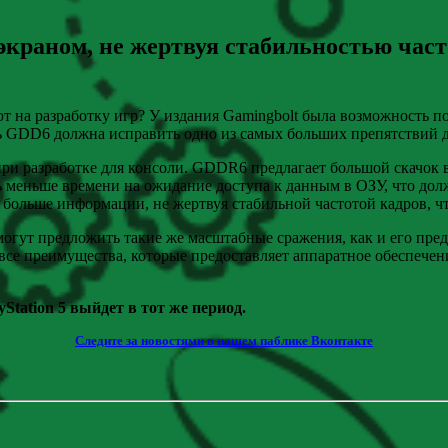
экраном, не жертвуя стабильностью часто
 на разработку игр? У издания Gamingbolt была возможность 
ть GDD6 должна исправить одно из самых больших препятствий д
при разработке для консоли. GDDR6 предлагает большой скачок 
ь меньше времени на ожидание доступа к данным в ОЗУ, что долж
ольше информации, не жертвуя стабильной частотой кадров, ч
смогут предложить такие же масштабные сражения, как и его пре
 все преимущества, которые предоставляет аппаратное обеспечен
yStation 5 выйдет в тот же период.
Следите за новостями в нашем паблике Вконтакте