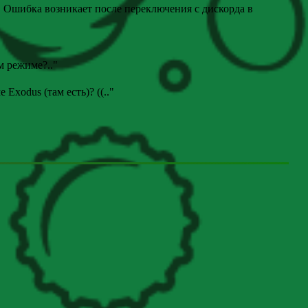
. Ошибка возникает после переключения с дискорда в
ом режиме?
.."
е Exodus (там есть)? ((
.."