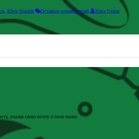
ox
,
Xbox Scarlett
Оставьте комментарий
Xbox Union
ту, указав свою почту в поле ниже: