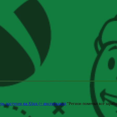
ерь доступен на Xbox (+ инструкция)
"
Регион поменял все зараб