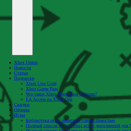
Xbox Union
Новости
Статьи
Подписки
Xbox Live Gold
Xbox Game Pass
Что такое Xbox Game Pass Ultimate?
EA Access на Xbox One
Скидки
Обзоры
Игры
Библиотека игр с обратной совместимостью
Полный список бесплатных игр и дополнений для 
Полный список бесплатных игр и дополнений для 