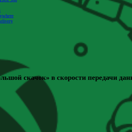
и
nywhere
livery
ольшой скачок» в скорости передачи дан