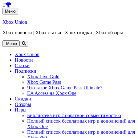
Перейти
Меню
к
содержанию
Xbox Union
Xbox новости | Xbox статьи | Xbox скидки | Xbox обзоры
Перейти
Меню
к
содержанию
Xbox Union
Новости
Статьи
Подписки
Xbox Live Gold
Xbox Game Pass
Что такое Xbox Game Pass Ultimate?
EA Access на Xbox One
Скидки
Обзоры
Игры
Библиотека игр с обратной совместимостью
Полный список бесплатных игр и дополнений для
Xbox One
Полный список бесплатных игр и дополнений для
Xbox 360