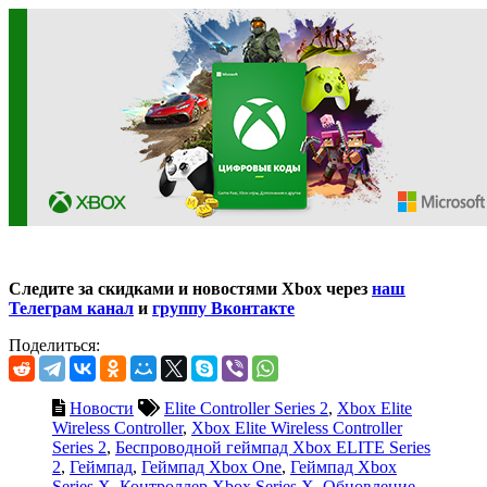
Следите за скидками и новостями Xbox через
наш
Телеграм канал
и
группу Вконтакте
Поделиться:
Новости
Elite Controller Series 2
,
Xbox Elite
Wireless Controller
,
Xbox Elite Wireless Controller
Series 2
,
Беспроводной геймпад Xbox ELITE Series
2
,
Геймпад
,
Геймпад Xbox One
,
Геймпад Xbox
Series X
,
Контроллер Xbox Series X
,
Обновление