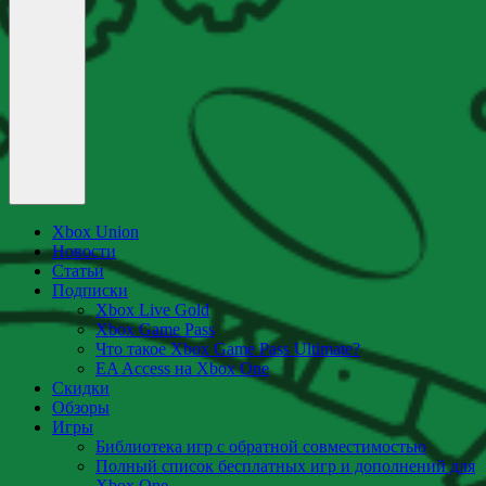
Xbox Union
Новости
Статьи
Подписки
Xbox Live Gold
Xbox Game Pass
Что такое Xbox Game Pass Ultimate?
EA Access на Xbox One
Скидки
Обзоры
Игры
Библиотека игр с обратной совместимостью
Полный список бесплатных игр и дополнений для
Xbox One