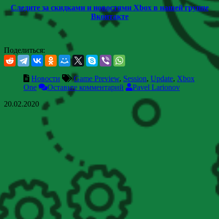
Следите за скидками и новостями Xbox в нашей группе
Вконтакте
Поделиться:
Новости
Game Preview
,
Session
,
Update
,
Xbox
One
Оставьте комментарий
Pavel Larionov
20.02.2020