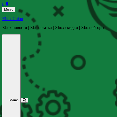
Перейти
Меню
к
содержанию
Xbox Union
Xbox новости | Xbox статьи | Xbox скидки | Xbox обзоры
Перейти
к
содержанию
Меню