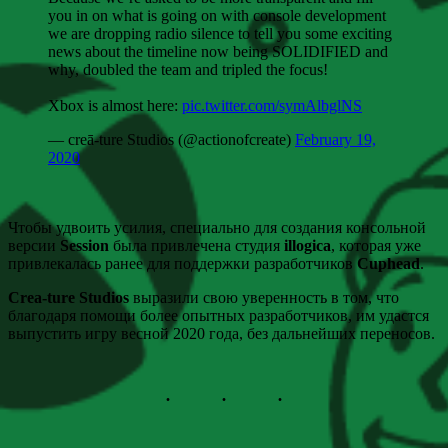
you in on what is going on with console development
we are dropping radio silence to tell you some exciting
news about the timeline now being SOLIDIFIED and
why, doubled the team and tripled the focus!
Xbox is almost here:
pic.twitter.com/symAlbglNS
— creā-ture Studios (@actionofcreate)
February 19,
2020
Чтобы удвоить усилия, специально для создания консольной
версии
Session
была привлечена студия
illogica
, которая уже
привлекалась ранее для поддержки разработчиков
Cuphead
.
Crea-ture Studios
выразили свою уверенность в том, что
благодаря помощи более опытных разработчиков, им удастся
выпустить игру весной 2020 года, без дальнейших переносов.