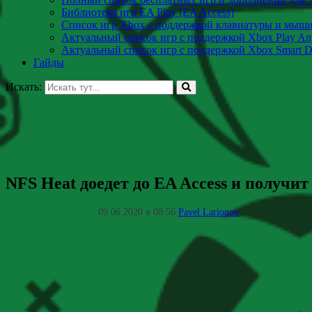
Библиотека игр EA Play [EA Access]
Список игр Xbox c поддержкой клавиатуры и мыш
Актуальный список игр с поддержкой Xbox Play A
Актуальный список игр с поддержкой Xbox Smart De
Гайды
Искать:
NFS Heat доедет до EA Access и получит
09.06.2020 в 08:56
Pavel Larionov