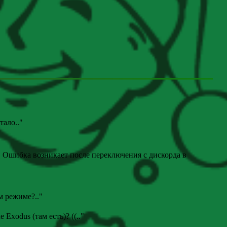
отало
.."
. Ошибка возникает после переключения с дискорда в
ом режиме?
.."
е Exodus (там есть)? ((
.."