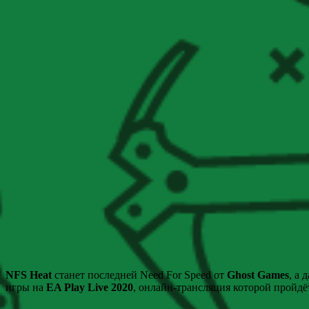
NFS Heat
станет последней Need For Speed от
Ghost Games
, а 
игры на
EA Play Live 2020
, онлайн-трансляция которой пройдёт