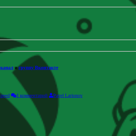
 канал
и
группу Вконтакте
Speed
1 комментарий
Pavel Larionov