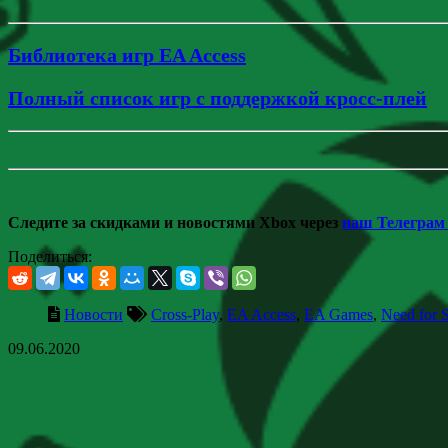
Библиотека игр EA Access
Полный список игр с поддержкой кросс-плей
Следите за скидками и новостями Xbox через
наш Телеграм
Поделиться:
Новости
Cross-Play
,
EA Access
,
EA Games
,
Need for 
09.06.2020