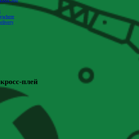
и
nywhere
livery
 кросс-плей