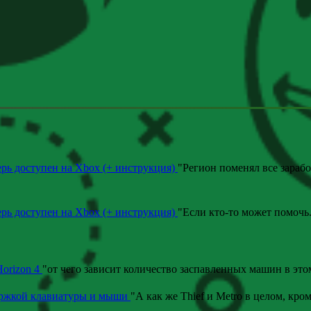
ерь доступен на Xbox (+ инструкция)
"
Регион поменял все зараб
ерь доступен на Xbox (+ инструкция)
"
Если кто-то может помочь
Horizon 4
"
от чего зависит количество заспавленных машин в эт
ержкой клавиатуры и мыши
"
А как же Thief и Metro в целом, кром