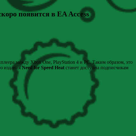
коро появится в EA Access
еера между Xbox One, PlayStation 4 и РС. Таким образом, это
го издания
Need for Speed Heat
станет доступна подписчикам