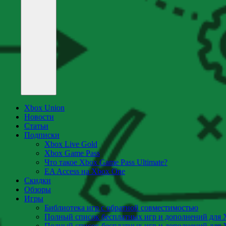
Xbox Union
Новости
Статьи
Подписки
Xbox Live Gold
Xbox Game Pass
Что такое Xbox Game Pass Ultimate?
EA Access на Xbox One
Скидки
Обзоры
Игры
Библиотека игр с обратной совместимостью
Полный список бесплатных игр и дополнений для 
Полный список бесплатных игр и дополнений для 