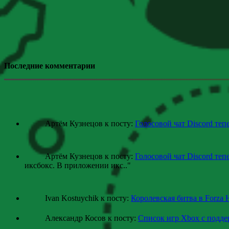
Последние комментарии
Артём Кузнецов к посту:
Голосовой чат Discord теп
Артём Кузнецов к посту:
Голосовой чат Discord теп
иксбокс. В приложении икс
.."
Ivan Kostuychik к посту:
Королевская битва в Forza 
Александр Косов к посту:
Список игр Xbox c подд