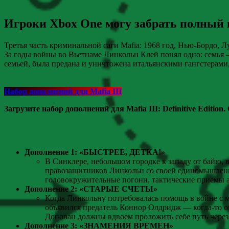
Игроки Xbox One могу забрать полный п
Третья часть криминальной саги Mafia: 1968 год, Нью-Бордо, Л
За годы войны во Вьетнаме Линкольн Клей понял одно: семья — 
семьей, была предана и уничтожена итальянскими гангстерами
Набор дополнений для Mafia III
Загрузите набор дополнений для Mafia III: Definitive Edit
Дополнение 1: «БЫСТРЕЕ, ДЕТКА!»
В Синклере, небольшом городке к западу от байю,
правозащитников Линкольн со своей единомышленни
головокружительные погони, тактические приемы а
Дополнение 2: «СТАРЫЕ СЧЕТЫ»
Когда Линкольну потребовалась помощь в войне с 
объявился предатель Коннор Олдридж — когда-то он
Донован должны вдвоем проложить себе путь через
Дополнение 3: «ЗНАМЕНИЯ ВРЕМЕН»