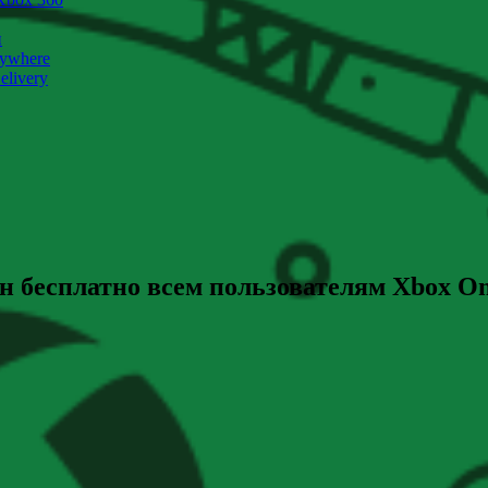
и
nywhere
livery
ен бесплатно всем пользователям Xbox O