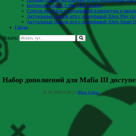
Библиотека игр EA Play [EA Access]
Список игр Xbox c поддержкой клавиатуры и мыш
Актуальный список игр с поддержкой Xbox Play A
Актуальный список игр с поддержкой Xbox Smart De
Гайды
Искать:
Набор дополнений для Mafia III доступ
20.05.2020 в 09:11
Xbox Union