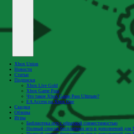
Xbox Union
Новости
Статьи
Подписки
Xbox Live Gold
Xbox Game Pass
Что такое Xbox Game Pass Ultimate?
EA Access на Xbox One
Скидки
Обзоры
Игры
Библиотека игр с обратной совместимостью
Полный список бесплатных игр и дополнений для 
Полный список бесплатных игр и дополнений для 