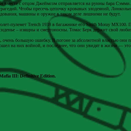
н вместе с отцом Джеймсом отправляется на руины бара Сэмми. Н
трагедий. Чтобы пресечь цепочку кровавых злодеяний, Линкольн
ования, машины и оружие в таком деле лишними не будут.
олет-пулемет Trench 1938 в багажнике его Smith Moray MX100. 
сиденье – изящны и смертоносны. Томас Берк держит свой любимы
, очень большую ошибку. В погоне за абсолютной властью они
пошел на них войной, и последнее, что они увидят в жизни — эт
afia III: Definitive Edition.