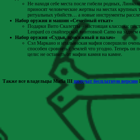
Не находя себе места после гибели родных, Линколь
приносят человеческие жертвы на местах крупных 
ритуальных убийств… а новые инструменты расслед
Набор оружия и машин «Семейный откат»
Подарки Вито Скалетты – настоящая классика: пист
Leopard со снайперской винтовкой Camo на заднем 
Набор оружия «Судья, присяжный и палач»
Сэл Маркано и итальянская мафия совершили очень
способен сровнять с землей что угодно. Теперь он 
цели: не оставить от мафии камня на камне.
Также все владельцы Mafia III
получат бесплатную версию
M