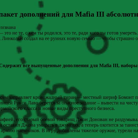
акет дополнений для Mafia III абсолютн
уизиана
это не те, с кем ты родился, это те, ради кого ты готов умерет
, Линкольн создал на ее руинах новую семью — чтобы страшно о
ion. Содержит все выпущенные дополнения для Mafia III, набо
 всем заправляет кровожадный тиран — местный шериф Бомонт 
цей Рокси Лаво берется за опасное задание – вывести на чист
рмейского класса и новые виды преступного бизнеса.
мафией, его старый боевой товарищ Джон Донован не раздумыв
 оставил Джона умирать в джунглях, а теперь охотится за таин
 армию наемников. В игру добавлены тяжелое оружие, турели н