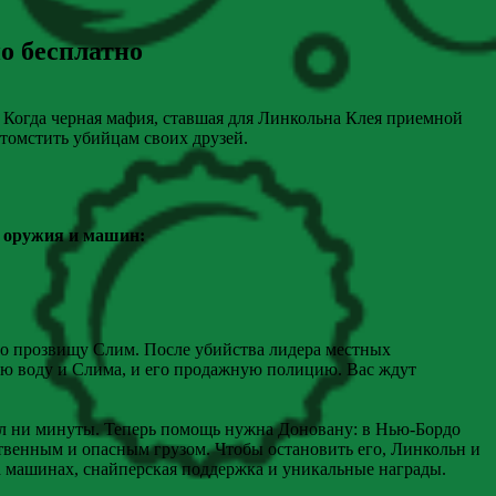
о бесплатно
ь. Когда черная мафия, ставшая для Линкольна Клея приемной
томстить убийцам своих друзей.
ры оружия и машин:
по прозвищу Слим. После убийства лидера местных
ую воду и Слима, и его продажную полицию. Вас ждут
ал ни минуты. Теперь помощь нужна Доновану: в Нью-Бордо
ственным и опасным грузом. Чтобы остановить его, Линкольн и
а машинах, снайперская поддержка и уникальные награды.