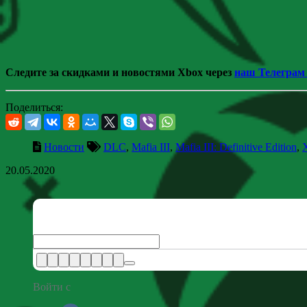
Следите за скидками и новостями Xbox через
наш Телеграм
Поделиться:
Новости
DLC
,
Mafia III
,
Mafia III: Definitive Edition
,
20.05.2020
Войти с