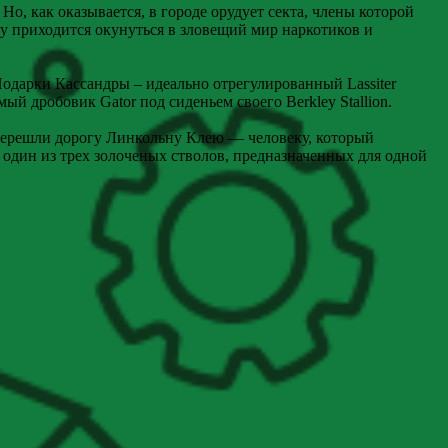
о, как оказывается, в городе орудует секта, члены которой
у приходится окунуться в зловещий мир наркотиков и
Подарки Кассандры – идеально отрегулированный Lassiter
й дробовик Gator под сиденьем своего Berkley Stallion.
 перешли дорогу Линкольну Клею — человеку, который
о один из трех золоченых стволов, предназначенных для одной