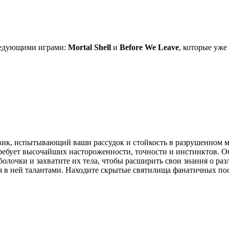
ледующими играми:
Mortal Shell
и
Before We Leave
, которые уже
вик, испытывающий ваши рассудок и стойкость в разрушенном м
ребует высочайших настороженности, точности и инстинктов. О
лочки и захватите их тела, чтобы расширить свои знания о раз
я в ней талантами. Находите скрытые святилища фанатичных пос