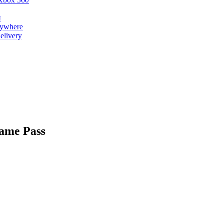
и
nywhere
livery
Game Pass