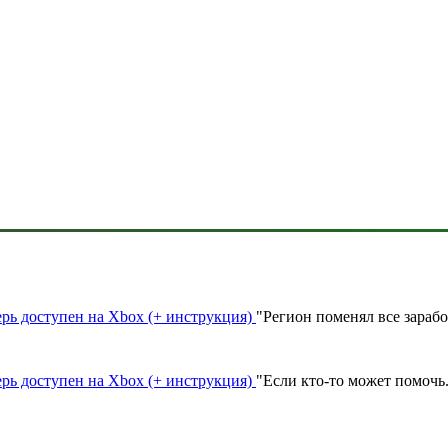
ерь доступен на Xbox (+ инструкция)
"
Регион поменял все зараб
ерь доступен на Xbox (+ инструкция)
"
Если кто-то может помочь