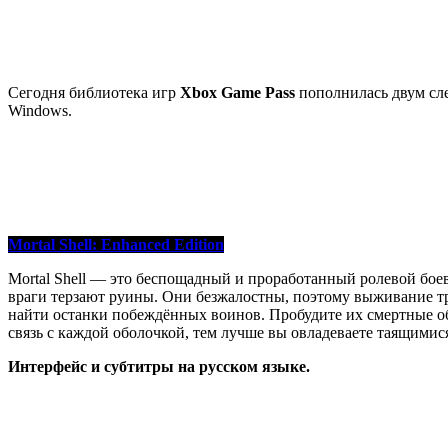
Сегодня библиотека игр
Xbox Game Pass
пополнилась двум с
Windows.
Mortal Shell: Enhanced Edition
Mortal Shell — это беспощадный и проработанный ролевой бое
враги терзают руины. Они безжалостны, поэтому выживание т
найти останки побеждённых воинов. Пробудите их смертные обо
связь с каждой оболочкой, тем лучше вы овладеваете таящимис
Интерфейс и субтитры на русском языке
.