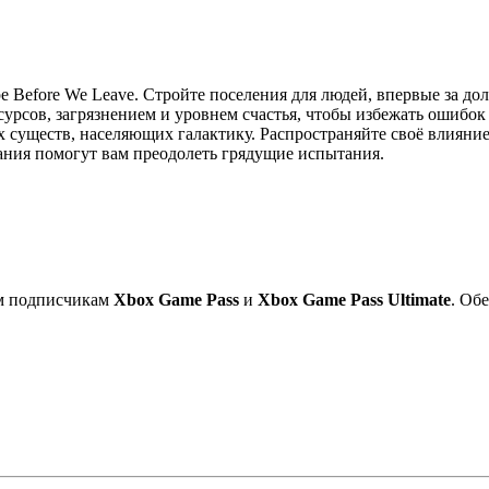
е Before We Leave. Стройте поселения для людей, впервые за д
сурсов, загрязнением и уровнем счастья, чтобы избежать ошибо
 существ, населяющих галактику. Распространяйте своё влияни
нания помогут вам преодолеть грядущие испытания.
ем подписчикам
Xbox Game Pass
и
Xbox Game Pass Ultimate
. Об