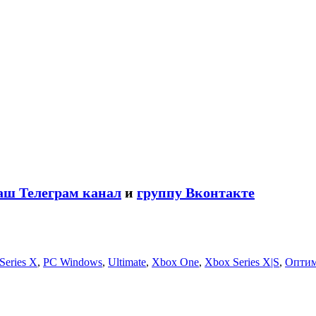
аш Телеграм канал
и
группу Вконтакте
Series X
,
PC Windows
,
Ultimate
,
Xbox One
,
Xbox Series X|S
,
Оптим