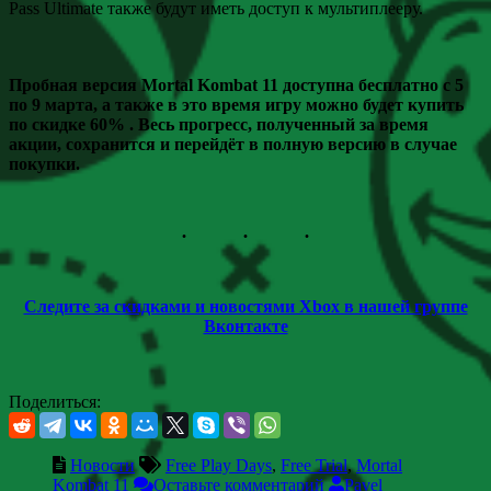
Pass Ultimate также будут иметь доступ к мультиплееру.
Пробная версия Mortal Kombat 11 доступна бесплатно с 5
по 9 марта, а также в это время игру можно будет купить
по скидке 60% . Весь прогресс, полученный за время
акции, сохранится и перейдёт в полную версию в случае
покупки.
Следите за скидками и новостями Xbox в нашей группе
Вконтакте
Поделиться:
Новости
Free Play Days
,
Free Trial
,
Mortal
Kombat 11
Оставьте комментарий
Pavel