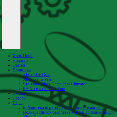
Xbox Union
Новости
Статьи
Подписки
Xbox Live Gold
Xbox Game Pass
Что такое Xbox Game Pass Ultimate?
EA Access на Xbox One
Скидки
Обзоры
Игры
Библиотека игр с обратной совместимостью
Полный список бесплатных игр и дополнений для
Xbox One