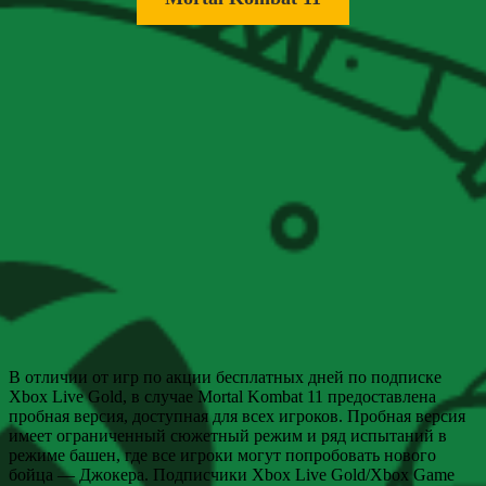
В отличии от игр по акции бесплатных дней по подписке
Xbox Live Gold, в случае Mortal Kombat 11 предоставлена
пробная версия, доступная для всех игроков. Пробная версия
имеет ограниченный сюжетный режим и ряд испытаний в
режиме башен, где все игроки могут попробовать нового
бойца — Джокера. Подписчики Xbox Live Gold/Xbox Game