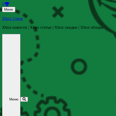
Перейти
Меню
к
содержанию
Xbox Union
Xbox новости | Xbox статьи | Xbox скидки | Xbox обзоры
Перейти
к
содержанию
Меню