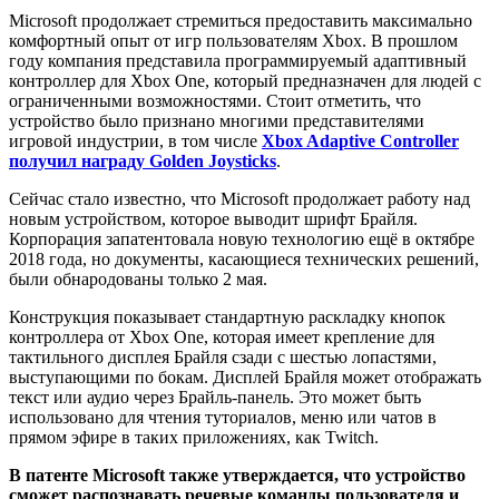
Microsoft продолжает стремиться предоставить максимально
комфортный опыт от игр пользователям Xbox. В прошлом
году компания представила программируемый адаптивный
контроллер для Xbox One, который предназначен для людей с
ограниченными возможностями. Стоит отметить, что
устройство было признано многими представителями
игровой индустрии, в том числе
Xbox Adaptive Controller
получил награду Golden Joysticks
.
Сейчас стало известно, что Microsoft продолжает работу над
новым устройством, которое выводит шрифт Брайля.
Корпорация запатентовала новую технологию ещё в октябре
2018 года, но документы, касающиеся технических решений,
были обнародованы только 2 мая.
Конструкция показывает стандартную раскладку кнопок
контроллера от Xbox One, которая имеет крепление для
тактильного дисплея Брайля сзади с шестью лопастями,
выступающими по бокам. Дисплей Брайля может отображать
текст или аудио через Брайль-панель. Это может быть
использовано для чтения туториалов, меню или чатов в
прямом эфире в таких приложениях, как Twitch.
В патенте Microsoft также утверждается, что устройство
сможет распознавать речевые команды пользователя и