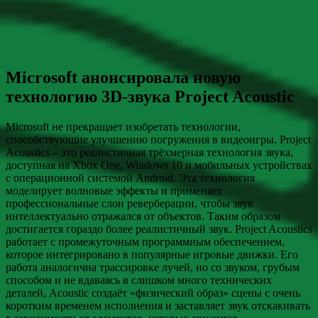
Microsoft анонсировала новую
технологию 3D-звука Project Acoustic
Microsoft не прекращает изобретать технологии,
способствующие улучшению погружения в видеоигры. Project
Acoustics – это реалистичная трёхмерная технология звука,
доступная на Xbox One, Windows 10 и мобильных устройствах
с операционной системой Android. Эта технология
моделирует волновые эффекты и применяет
профессиональные слои реверберации, чтобы звук
интеллектуально отражался от объектов. Таким образом
достигается гораздо более реалистичный звук. Project Acoustics
работает с промежуточным программным обеспечением,
которое интегрировано в популярные игровые движки. Его
работа аналогична трассировке лучей, но со звуком, грубым
способом и не вдаваясь в слишком много технических
деталей, Acoustic создаёт «физический образ» сцены с очень
коротким временем исполнения и заставляет звук отскакивать