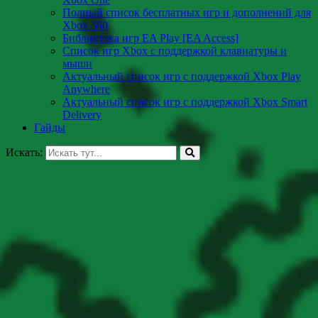
Полный список бесплатных игр и дополнений для
Xbox 360
Библиотека игр EA Play [EA Access]
Список игр Xbox c поддержкой клавиатуры и
мыши
Актуальный список игр с поддержкой Xbox Play
Anywhere
Актуальный список игр с поддержкой Xbox Smart
Delivery
Гайды
Искать: