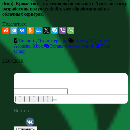
drop). Кроме того, эта технология связана с Azure, поэтому
разработчик получает файл, уже обработанный на
облачных серверах.
Поделиться:
Новости
,
Это интересно
Azure
,
PC
,
Project
Acoustic
,
Xbox
Оставьте комментарий
Xbox
Union
25.04.2019
Войти с