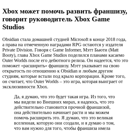
Xbox может помочь развить франшизу,
говорит руководитель Xbox Game
Studios
Obsidian стала домашней студией Microsoft в конце 2018 года,
а права на отмеченную наградами RPG остаются у издателя
Private Division. Говоря с Game Informer, Мэтт Бьюти (Matt
Booty), глава Xbox Game Studios поделился планами касаемо
Outer Worlds после его дебютного релиза. Он надеется, что это
поможет «расширить» франшизу. Мэтт указывает на свою
открытость по отношению к Obsidian и любым другим
студиям, которые встали под крыло корпорации. Кроме того,
он считает, что Outer Worlds – это игра, которая выиграет от
эксклюзивности Xbox.
Да, я думаю, что это будет такая игра. Из того, что
мы видели во Внешних мирах, я надеюсь, что это
действительно становится прочной франшизой,
она действительно начинает расти и мы можем
помочь расширить это. Я думаю, что это великая
вселенная, которую они создали, и я думаю о том,
что вам нужно для того, чтобы франшиза имела