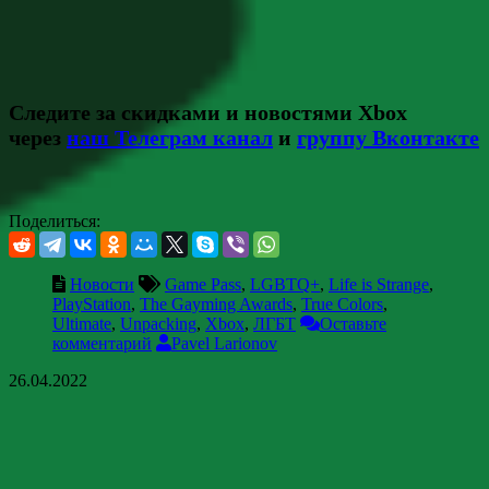
Следите за скидками и новостями Xbox
через
наш Телеграм канал
и
группу Вконтакте
Поделиться:
Новости
Game Pass
,
LGBTQ+
,
Life is Strange
,
PlayStation
,
The Gayming Awards
,
True Colors
,
Ultimate
,
Unpacking
,
Xbox
,
ЛГБТ
Оставьте
комментарий
Pavel Larionov
26.04.2022