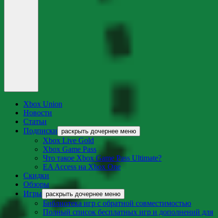
Xbox Union
Новости
Статьи
Подписки
раскрыть дочернее меню
Xbox Live Gold
Xbox Game Pass
Что такое Xbox Game Pass Ultimate?
EA Access на Xbox One
Скидки
Обзоры
Игры
раскрыть дочернее меню
Библиотека игр с обратной совместимостью
Полный список бесплатных игр и дополнений для