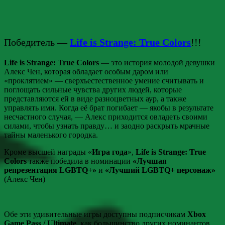
Победитель —
Life is Strange: True Colors
!!!
Life is Strange: True Colors
— это история молодой девушки
Алекс Чен, которая обладает особым даром или
«проклятием» — сверхъестественное умение считывать и
поглощать сильные чувства других людей, которые
представляются ей в виде разноцветных аур, а также
управлять ими. Когда её брат погибает — якобы в результате
несчастного случая, — Алекс приходится овладеть своими
силами, чтобы узнать правду… и заодно раскрыть мрачные
тайны маленького городка.
Кроме высшей награды «
Игра года
»,
Life is Strange: True
Colors
также победила в номинации
«Лучшая
репрезентация LGBTQ+»
и
«Лучший LGBTQ+ персонаж»
(Алекс Чен)
Обе эти удивительные игры доступны подписчикам
Xbox
Game Pass / Ultimate
, как большинство других номинантов,