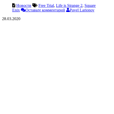
Новости
Free Trial
,
Life is Strange 2
,
Square
Enix
Оставьте комментарий
Pavel Larionov
28.03.2020