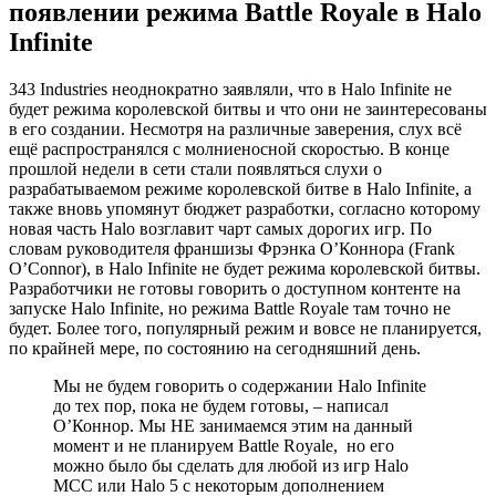
появлении режима Battle Royale в Halo
Infinite
343 Industries неоднократно заявляли, что в Halo Infinite не
будет режима королевской битвы и что они не заинтересованы
в его создании. Несмотря на различные заверения, слух всё
ещё распространялся с молниеносной скоростью. В конце
прошлой недели в сети стали появляться слухи о
разрабатываемом режиме королевской битве в Halo Infinite, а
также вновь упомянут бюджет разработки, согласно которому
новая часть Halo возглавит чарт самых дорогих игр. По
словам руководителя франшизы Фрэнка О’Коннора (Frank
O’Connor), в Halo Infinite не будет режима королевской битвы.
Разработчики не готовы говорить о доступном контенте на
запуске Halo Infinite, но режима Battle Royale там точно не
будет. Более того, популярный режим и вовсе не планируется,
по крайней мере, по состоянию на сегодняшний день.
Мы не будем говорить о содержании Halo Infinite
до тех пор, пока не будем готовы, – написал
О’Коннор. Мы НЕ занимаемся этим на данный
момент и не планируем Battle Royale, но его
можно было бы сделать для любой из игр Halo
MCC или Halo 5 с некоторым дополнением