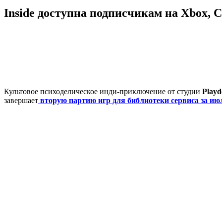
Inside доступна подписчикам на Xbox, C
Культовое психоделическое инди-приключение от студии
Playd
завершает
вторую партию игр для библиотеки сервиса за июл