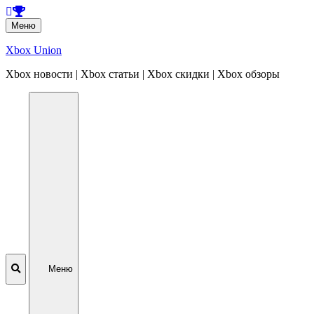
Перейти
Меню
к
содержанию
Xbox Union
Xbox новости | Xbox статьи | Xbox скидки | Xbox обзоры
Перейти
к
содержанию
Меню