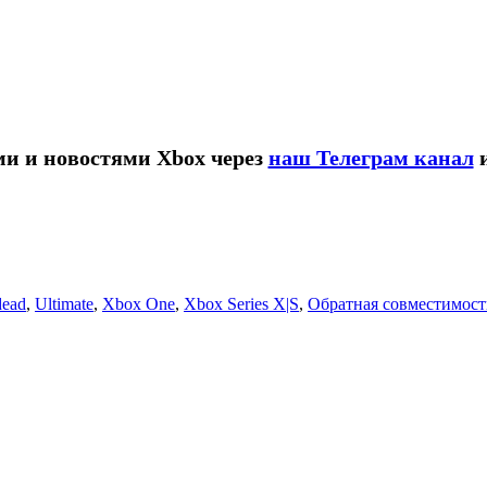
ми и новостями Xbox через
наш Телеграм канал
dead
,
Ultimate
,
Xbox One
,
Xbox Series X|S
,
Обратная совместимост