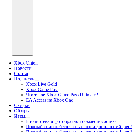
Xbox Union
Новости
Статьи
Подписки
раскрыть
Xbox Live Gold
дочернее
Xbox Game Pass
меню
Что такое Xbox Game Pass Ultimate?
EA Access на Xbox One
Скидки
Обзоры
Игры
раскрыть
Библиотека игр с обратной совместимостью
дочернее
Полный список бесплатных игр и дополнений для 
меню
Полный список бесплатных игр и дополнений для 