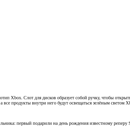
отип Xbox. Слот для дисков образует собой ручку, чтобы откры
а все продукты внутри него будут освещаться зелёным светом X
дильника: первый подарили на день рождения известному репер