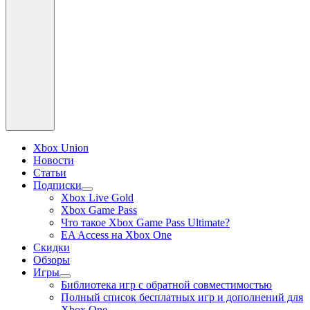
Xbox Union
Новости
Статьи
Подписки
раскрыть
Xbox Live Gold
дочернее
Xbox Game Pass
меню
Что такое Xbox Game Pass Ultimate?
EA Access на Xbox One
Скидки
Обзоры
Игры
раскрыть
Библиотека игр с обратной совместимостью
дочернее
Полный список бесплатных игр и дополнений для
меню
Xbox One