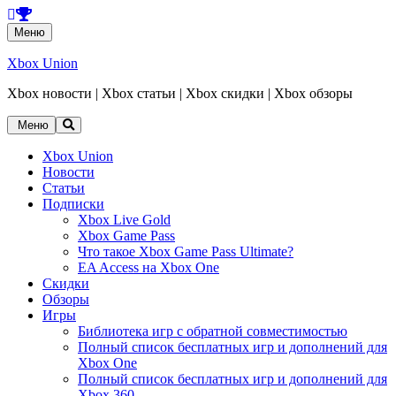
Перейти
Меню
к
содержанию
Xbox Union
Xbox новости | Xbox статьи | Xbox скидки | Xbox обзоры
Перейти
Меню
к
содержанию
Xbox Union
Новости
Статьи
Подписки
Xbox Live Gold
Xbox Game Pass
Что такое Xbox Game Pass Ultimate?
EA Access на Xbox One
Скидки
Обзоры
Игры
Библиотека игр с обратной совместимостью
Полный список бесплатных игр и дополнений для
Xbox One
Полный список бесплатных игр и дополнений для
Xbox 360