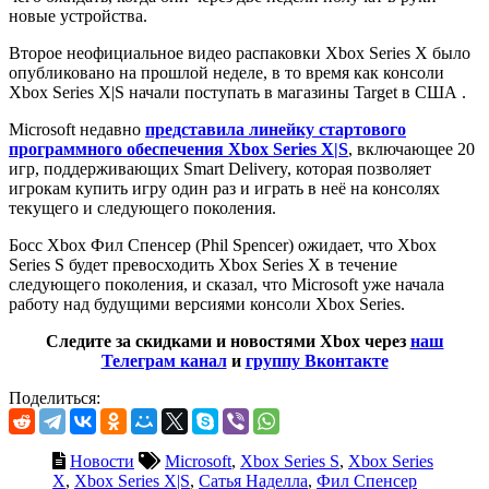
новые устройства.
Второе неофициальное видео распаковки Xbox Series X было
опубликовано на прошлой неделе, в то время как консоли
Xbox Series X|S начали поступать в магазины Target в США .
Microsoft недавно
представила линейку стартового
программного обеспечения Xbox Series X|S
, включающее 20
игр, поддерживающих Smart Delivery, которая позволяет
игрокам купить игру один раз и играть в неё на консолях
текущего и следующего поколения.
Босс Xbox Фил Спенсер (Phil Spencer) ожидает, что Xbox
Series S будет превосходить Xbox Series X в течение
следующего поколения, и сказал, что Microsoft уже начала
работу над будущими версиями консоли Xbox Series.
Следите за скидками и новостями Xbox через
наш
Телеграм канал
и
группу Вконтакте
Поделиться:
Новости
Microsoft
,
Xbox Series S
,
Xbox Series
X
,
Xbox Series X|S
,
Сатья Наделла
,
Фил Спенсер