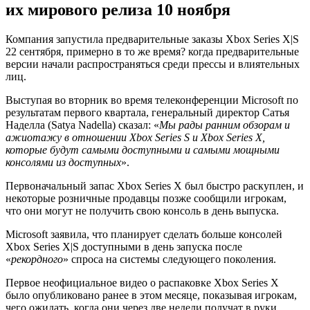
их мирового релиза 10 ноября
Компания запустила предварительные заказы Xbox Series X|S
22 сентября, примерно в то же время? когда предварительные
версии начали распространяться среди прессы и влиятельных
лиц.
Выступая во вторник во время телеконференции Microsoft по
результатам первого квартала, генеральный директор Сатья
Наделла (Satya Nadella) сказал: «
Мы рады ранним обзорам и
ажиотажу в отношении Xbox Series S и Xbox Series X,
которые будут самыми доступными и самыми мощными
консолями из доступных
».
Первоначальный запас Xbox Series X был быстро раскуплен, и
некоторые розничные продавцы позже сообщили игрокам,
что они могут не получить свою консоль в день выпуска.
Microsoft заявила, что планирует сделать больше консолей
Xbox Series X|S доступными в день запуска после
«
рекордного
» спроса на системы следующего поколения.
Первое неофициальное видео о распаковке Xbox Series X
было опубликовано ранее в этом месяце, показывая игрокам,
чего ожидать, когда они через две недели получат в руки