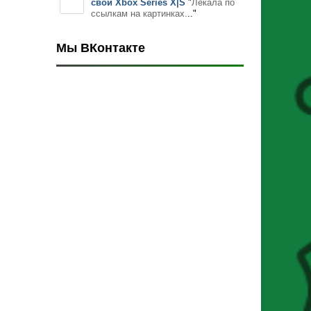
свой Xbox Series X|S
"
Лекала по
ссылкам на картинках.
.."
Мы ВКонтакте