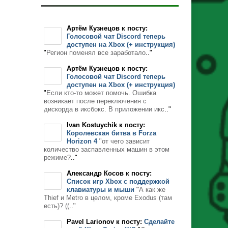
Артём Кузнецов к посту:
Голосовой чат Discord теперь
доступен на Xbox (+ инструкция)
"
Регион поменял все заработало
.."
Артём Кузнецов к посту:
Голосовой чат Discord теперь
доступен на Xbox (+ инструкция)
"
Если кто-то может помочь. Ошибка
возникает после переключения с
дискорда в иксбокс. В приложении икс
.."
Ivan Kostuychik к посту:
Королевская битва в Forza
Horizon 4
"
от чего зависит
количество заспавленных машин в этом
режиме?
.."
Александр Косов к посту:
Список игр Xbox c поддержкой
клавиатуры и мыши
"
А как же
Thief и Metro в целом, кроме Exodus (там
есть)? ((
.."
Pavel Larionov к посту:
Сделайте