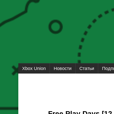
Перейти
Xbox Union
Новости
Статьи
Подп
к
содержанию
Free Play Days [12