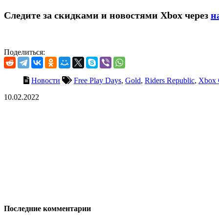
Следите за скидками и новостями Xbox через
н
Поделиться:
Новости
Free Play Days
,
Gold
,
Riders Republic
,
Xbox 
10.02.2022
Последние комментарии