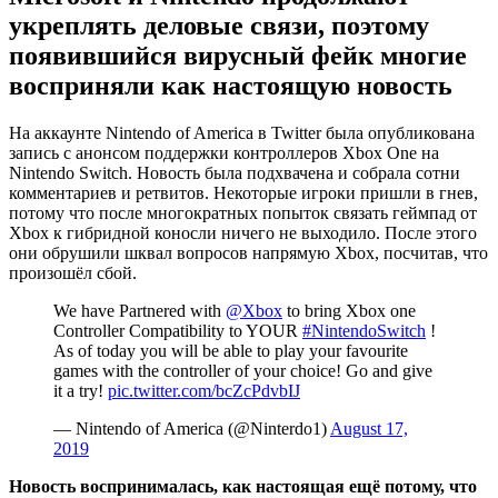
укреплять деловые связи, поэтому
появившийся вирусный фейк многие
восприняли как настоящую новость
На аккаунте Nintendo of America в Twitter была опубликована
запись с анонсом поддержки контроллеров Xbox One на
Nintendo Switch. Новость была подхвачена и собрала сотни
комментариев и ретвитов. Некоторые игроки пришли в гнев,
потому что после многократных попыток связать геймпад от
Xbox к гибридной коносли ничего не выходило. После этого
они обрушили шквал вопросов напрямую Xbox, посчитав, что
произошёл сбой.
We have Partnered with
@Xbox
to bring Xbox one
Controller Compatibility to YOUR
#NintendoSwitch
!
As of today you will be able to play your favourite
games with the controller of your choice! Go and give
it a try!
pic.twitter.com/bcZcPdvbIJ
— Nintendo of America (@Ninterdo1)
August 17,
2019
Новость воспринималась, как настоящая ещё потому, что