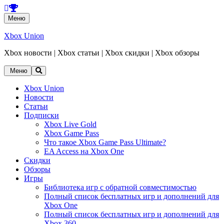
Перейти
Меню
к
содержанию
Xbox Union
Xbox новости | Xbox статьи | Xbox скидки | Xbox обзоры
Перейти
Меню
к
содержанию
Xbox Union
Новости
Статьи
Подписки
Xbox Live Gold
Xbox Game Pass
Что такое Xbox Game Pass Ultimate?
EA Access на Xbox One
Скидки
Обзоры
Игры
Библиотека игр с обратной совместимостью
Полный список бесплатных игр и дополнений для
Xbox One
Полный список бесплатных игр и дополнений для
Xbox 360