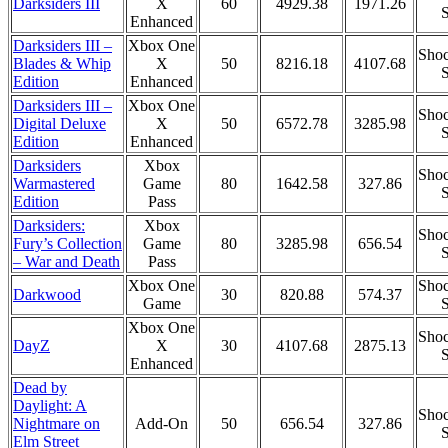
Darksiders III
X
60
4929.38
1971.26
S
Enhanced
Darksiders III –
Xbox One
Shoc
Blades & Whip
X
50
8216.18
4107.68
S
Edition
Enhanced
Darksiders III –
Xbox One
Shoc
Digital Deluxe
X
50
6572.78
3285.98
S
Edition
Enhanced
Darksiders
Xbox
Shoc
Warmastered
Game
80
1642.58
327.86
S
Edition
Pass
Darksiders:
Xbox
Shoc
Fury’s Collection
Game
80
3285.98
656.54
S
– War and Death
Pass
Xbox One
Shoc
Darkwood
30
820.88
574.37
Game
S
Xbox One
Shoc
DayZ
X
30
4107.68
2875.13
S
Enhanced
Dead by
Daylight: A
Shoc
Nightmare on
Add-On
50
656.54
327.86
S
Elm Street