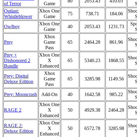
80
2053.43
410.03
of Terror
Game
S
Outlast:
Xbox One
Shoc
75
738.71
184.06
Whistleblower
Game
S
Xbox One
Spo
Owlboy
40
2053.43
1231.73
Game
S
Xbox
Shoc
Prey
Game
65
2464.28
861.96
S
Pass
Prey +
Xbox One
Shoc
Dishonored 2
X
65
5340.23
1868.55
S
Bundle
Enhanced
Xbox
Prey: Digital
Shoc
Game
65
3285.98
1149.56
Deluxe Edition
S
Pass
Shoc
Prey: Mooncrash
Add-On
40
1642.58
985.22
S
Xbox One
Shoc
RAGE 2
X
50
4929.38
2464.28
S
Enhanced
Xbox One
RAGE 2:
Shoc
X
50
6572.78
3285.98
Deluxe Edition
S
Enhanced