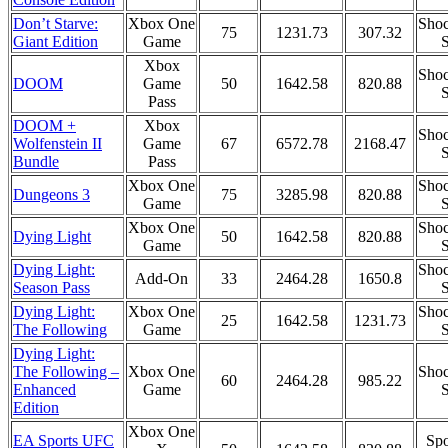
Don’t Starve:
Xbox One
Shoc
75
1231.73
307.32
Giant Edition
Game
S
Xbox
Shoc
DOOM
Game
50
1642.58
820.88
S
Pass
DOOM +
Xbox
Shoc
Wolfenstein II
Game
67
6572.78
2168.47
S
Bundle
Pass
Xbox One
Shoc
Dungeons 3
75
3285.98
820.88
Game
S
Xbox One
Shoc
Dying Light
50
1642.58
820.88
Game
S
Dying Light:
Shoc
Add-On
33
2464.28
1650.8
Season Pass
S
Dying Light:
Xbox One
Shoc
25
1642.58
1231.73
The Following
Game
S
Dying Light:
The Following –
Xbox One
Shoc
60
2464.28
985.22
Enhanced
Game
S
Edition
Xbox One
EA Sports UFC
Spo