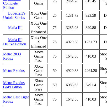
75
2464.28
615.45
Complete
Game
S
Edition
Lovecraft’s
Xbox One
25
1231.73
923.59
D
Game
Untold Stories
Xbox One
Mafia III
X
75
3285.98
820.88
D
Enhanced
Xbox One
Mafia III
X
75
4929.38
1231.73
D
Deluxe Edition
Enhanced
Xbox
Metro 2033
Shoc
Game
75
1642.58
410.03
Redux
S
Pass
Xbox
Shoc
Metro Exodus
Game
50
4929.38
2464.28
S
Pass
Xbox
Metro Exodus
Shoc
Game
50
6983.63
3491.4
Gold Editon
S
Pass
Xbox
Metro Last Light
Shoc
Game
75
1642.58
410.03
Redux
S
Pass