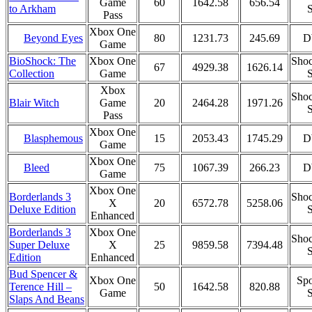
Game
60
1642.58
656.54
to Arkham
S
Pass
Xbox One
Beyond Eyes
80
1231.73
245.69
D
Game
BioShock: The
Xbox One
Shoc
67
4929.38
1626.14
Collection
Game
S
Xbox
Shoc
Blair Witch
Game
20
2464.28
1971.26
S
Pass
Xbox One
Blasphemous
15
2053.43
1745.29
D
Game
Xbox One
Bleed
75
1067.39
266.23
D
Game
Xbox One
Borderlands 3
Shoc
X
20
6572.78
5258.06
Deluxe Edition
S
Enhanced
Borderlands 3
Xbox One
Shoc
Super Deluxe
X
25
9859.58
7394.48
S
Edition
Enhanced
Bud Spencer &
Xbox One
Spo
Terence Hill –
50
1642.58
820.88
Game
S
Slaps And Beans