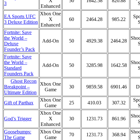
X
50
1642.58
820.88
3
S
Enhanced
Xbox One
EA Sports UFC
Spo
X
60
2464.28
985.22
3 Deluxe Edition
S
Enhanced
Fortnite: Save
the World –
Shoc
Add-On
50
4929.38
2464.28
Deluxe
S
Founder’s Pack
Fortnite: Save
the World –
Shoc
Add-On
50
3285.98
1642.58
Standard
S
Founders Pack
Ghost Recon
Xbox One
30
9859.58
6901.46
D
Breakpoint –
Game
Ultimate Edition
Xbox One
Spo
Gift of Parthax
25
410.03
307.32
Game
S
Xbox One
Shoc
God’s Trigger
X
30
1231.73
861.96
S
Enhanced
Goosebumps:
Xbox One
Shoc
70
1231.73
368.94
The Game
Game
S