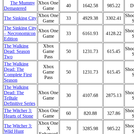
The Mummy
Xbox One
40
1642.58
985.22
D
Game
Demastered
Xbox One
Shoc
The Sinking City
33
4929.38
3302.41
Game
S
The Sinking City
Xbox One
Shoc
– Necronomicon
33
6161.93
4128.22
Game
S
Edition
The Walking
Xbox
Shoc
Dead: Season
Game
50
1231.73
615.45
S
Two
Pass
The Walking
Xbox
Dead: The
Shoc
Game
50
1231.73
615.45
Complete First
S
Pass
Season
The Walking
Dead: The
Xbox One
Shoc
30
4107.68
2875.13
Telltale
Game
S
Definitive Series
The Witcher 3:
Xbox One
Shoc
60
820.88
327.86
Hearts of Stone
Game
S
Xbox One
The Witcher 3:
Shoc
X
70
3285.98
985.22
Wild Hunt
S
Enhanced