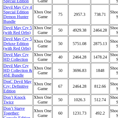
Special Edition
Game
S
Devil May Cry 4
Special Edition
Xbox One
Shoc
75
2957.3
738.71
Demon Hunter
Game
S
Bundle
Devil May Cry 5
Xbox One
Shoc
50
4929.38
2464.28
(with Red Orbs)
Game
S
Devil May Cry 5
Xbox One
Shoc
Deluxe Edition
50
5751.08
2875.13
Game
S
(with Red Orbs)
Devil May Cry
Xbox One
Shoc
40
2464.28
1478.24
HD Collection
Game
S
Devil May Cry
Xbox One
Shoc
HD Collection &
50
3696.83
1848
Game
S
4SE Bundle
DmC Devil May
Xbox One
Shoc
Cry: Definitive
67
2464.28
812.66
Game
S
Edition
Don’t Knock
Xbox One
Shoc
50
1026.3
512.74
Twice
Game
S
Don’t Starve
Xbox One
Shoc
Together:
60
1231.73
492.2
Game
S
Console Edition