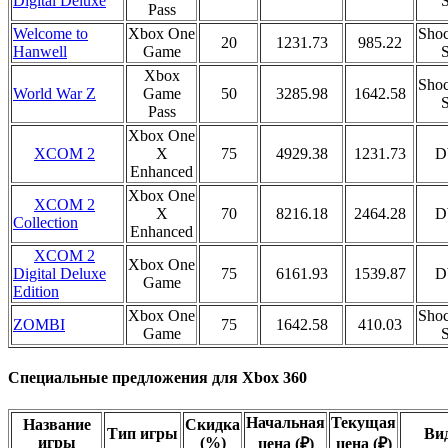
Digital Deluxe
S
Pass
Welcome to
Xbox One
Shoc
20
1231.73
985.22
Hanwell
Game
S
Xbox
Shoc
World War Z
Game
50
3285.98
1642.58
S
Pass
Xbox One
XCOM 2
X
75
4929.38
1231.73
D
Enhanced
Xbox One
XCOM 2
X
70
8216.18
2464.28
D
Collection
Enhanced
XCOM 2
Xbox One
75
6161.93
1539.87
D
Digital Deluxe
Game
Edition
Xbox One
Shoc
ZOMBI
75
1642.58
410.03
Game
S
Специальные предложения для Xbox 360
Начальная
Текущая
Название
Скидка
Тип игры
Ви
игры
(%)
цена (₽)
цена (₽)