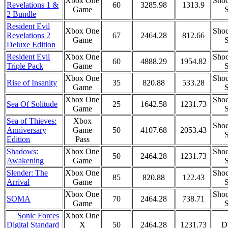
Xbox One
Shoc
Revelations 1 &
60
3285.98
1313.9
Game
S
2 Bundle
Resident Evil
Xbox One
Shoc
Revelations 2
67
2464.28
812.66
Game
S
Deluxe Edition
Resident Evil
Xbox One
Shoc
60
4888.29
1954.82
Triple Pack
Game
S
Xbox One
Shoc
Rise of Insanity
35
820.88
533.28
Game
S
Xbox One
Shoc
Sea Of Solitude
25
1642.58
1231.73
Game
S
Sea of Thieves:
Xbox
Shoc
Anniversary
Game
50
4107.68
2053.43
S
Edition
Pass
Shadows:
Xbox One
Shoc
50
2464.28
1231.73
Awakening
Game
S
Slender: The
Xbox One
Shoc
85
820.88
122.43
Arrival
Game
S
Xbox One
Shoc
SOMA
70
2464.28
738.71
Game
S
Sonic Forces
Xbox One
X
50
2464.28
1231.73
D
Digital Standard