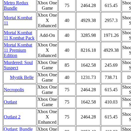
Metro Redux
Xbox One
Shoc
75
2464.28
615.45
Bundle
Game
S
Xbox One
Mortal Kombat
Shoc
X
40
4929.38
2957.3
11
S
Enhanced
Mortal Kombat
Shoc
Add-On
40
3285.98
1971.26
11 Kombat Pack
S
Mortal Kombat
Xbox One
Shoc
11 Premium
X
40
8216.18
4929.38
S
Edition
Enhanced
Murdered: Soul
Xbox One
Shoc
85
1642.58
245.69
Suspect
Game
S
Xbox One
Mystik Belle
40
1231.73
738.71
D
Game
Xbox One
Shoc
Necropolis
75
2464.28
615.45
Game
S
Xbox One
Shoc
Outlast
75
1642.58
410.03
Game
S
Xbox One
Shoc
Outlast 2
X
75
2464.28
615.45
S
Enhanced
Outlast: Bundle
Xbox One
Shoc