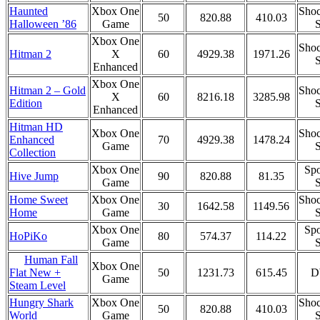
Haunted
Xbox One
Shoc
50
820.88
410.03
Halloween ’86
Game
S
Xbox One
Shoc
Hitman 2
X
60
4929.38
1971.26
S
Enhanced
Xbox One
Hitman 2 – Gold
Shoc
X
60
8216.18
3285.98
Edition
S
Enhanced
Hitman HD
Xbox One
Shoc
Enhanced
70
4929.38
1478.24
Game
S
Collection
Xbox One
Spo
Hive Jump
90
820.88
81.35
Game
S
Home Sweet
Xbox One
Shoc
30
1642.58
1149.56
Home
Game
S
Xbox One
Spo
HoPiKo
80
574.37
114.22
Game
S
Human Fall
Xbox One
50
1231.73
615.45
D
Flat New +
Game
Steam Level
Hungry Shark
Xbox One
Shoc
50
820.88
410.03
World
Game
S