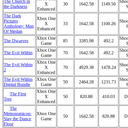
The Church in
Shoc
X
30
1642.58
1149.56
the Darkness
S
Enhanced
The Dark
Xbox One
Pictures
Shoc
X
33
1642.58
1100.26
Anthology: Man
S
Enhanced
Of Medan
Xbox One
Shoc
The Dwarves
85
3285.98
492.2
Game
S
Xbox One
Shoc
The Evil Within
70
1642.58
492.2
Game
S
Xbox One
The Evil Within
Shoc
X
70
4929.38
1478.24
2
S
Enhanced
The Evil Within
Xbox One
Shoc
50
2464.28
1231.73
Digital Bundle
Game
S
Xbox One
The First
X
50
820.88
410.03
D
Tree
Enhanced
The
Xbox One
Metronomicon:
50
1642.58
820.88
D
Game
Slay the Dance
Floor