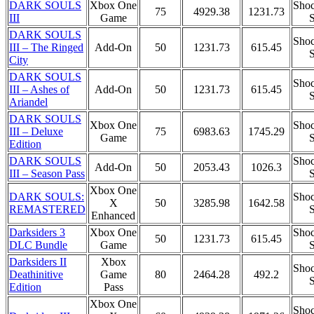
DARK SOULS
Xbox One
Shoc
75
4929.38
1231.73
III
Game
S
DARK SOULS
Shoc
III – The Ringed
Add-On
50
1231.73
615.45
S
City
DARK SOULS
Shoc
III – Ashes of
Add-On
50
1231.73
615.45
S
Ariandel
DARK SOULS
Xbox One
Shoc
III – Deluxe
75
6983.63
1745.29
Game
S
Edition
DARK SOULS
Shoc
Add-On
50
2053.43
1026.3
III – Season Pass
S
Xbox One
DARK SOULS:
Shoc
X
50
3285.98
1642.58
REMASTERED
S
Enhanced
Darksiders 3
Xbox One
Shoc
50
1231.73
615.45
DLC Bundle
Game
S
Darksiders II
Xbox
Shoc
Deathinitive
Game
80
2464.28
492.2
S
Edition
Pass
Xbox One
Shoc