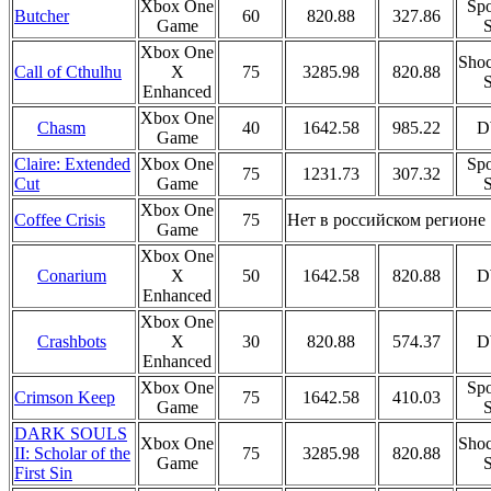
Xbox One
Spo
Butcher
60
820.88
327.86
Game
S
Xbox One
Shoc
Call of Cthulhu
X
75
3285.98
820.88
S
Enhanced
Xbox One
Chasm
40
1642.58
985.22
D
Game
Claire: Extended
Xbox One
Spo
75
1231.73
307.32
Cut
Game
S
Xbox One
Coffee Crisis
75
Нет в российском регионе
Game
Xbox One
Conarium
X
50
1642.58
820.88
D
Enhanced
Xbox One
Crashbots
X
30
820.88
574.37
D
Enhanced
Xbox One
Spo
Crimson Keep
75
1642.58
410.03
Game
S
DARK SOULS
Xbox One
Shoc
II: Scholar of the
75
3285.98
820.88
Game
S
First Sin