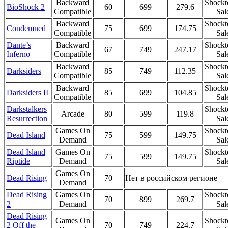
Backward
Shockt
BioShock 2
60
699
279.6
Compatible
Sal
Backward
Shockt
Condemned
75
699
174.75
Compatible
Sal
Dante’s
Backward
Shockt
67
749
247.17
Inferno
Compatible
Sal
Backward
Shockt
Darksiders
85
749
112.35
Compatible
Sal
Backward
Shockt
Darksiders II
85
699
104.85
Compatible
Sal
Darkstalkers
Shockt
Arcade
80
599
119.8
Resurrection
Sal
Games On
Shockt
Dead Island
75
599
149.75
Demand
Sal
Dead Island
Games On
Shockt
75
599
149.75
Riptide
Demand
Sal
Games On
Dead Rising
70
Нет в российском регионе
Demand
Dead Rising
Games On
Shockt
70
899
269.7
2
Demand
Sal
Dead Rising
Games On
Shockt
2 Off the
70
749
224.7