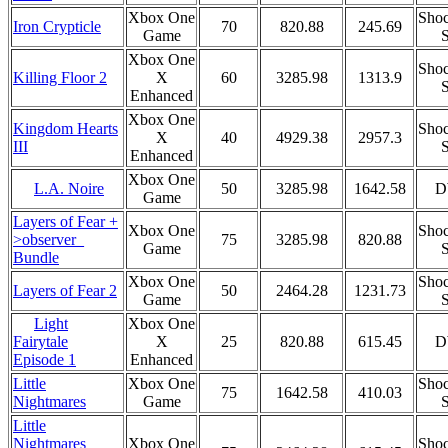
Xbox One
Shoc
Iron Crypticle
70
820.88
245.69
Game
S
Xbox One
Shoc
Killing Floor 2
X
60
3285.98
1313.9
S
Enhanced
Xbox One
Kingdom Hearts
Shoc
X
40
4929.38
2957.3
III
S
Enhanced
Xbox One
L.A. Noire
50
3285.98
1642.58
D
Game
Layers of Fear +
Xbox One
Shoc
>observer_
75
3285.98
820.88
Game
S
Bundle
Xbox One
Shoc
Layers of Fear 2
50
2464.28
1231.73
Game
S
Light
Xbox One
X
25
820.88
615.45
D
Fairytale
Enhanced
Episode 1
Little
Xbox One
Shoc
75
1642.58
410.03
Nightmares
Game
S
Little
Nightmares
Xbox One
Shoc