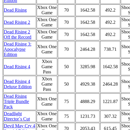
Edition
Xbox One
Shoc
Dead Rising
70
1642.58
492.2
Game
S
Xbox One
Shoc
Dead Rising 2
70
1642.58
492.2
Game
S
Dead Rising 2
Xbox One
Shoc
70
1642.58
492.2
Off the Record
Game
S
Dead Rising 3:
Xbox One
Shoc
Apocalypse
70
2464.28
738.71
Game
S
Edition
Xbox
Shoc
Dead Rising 4
Game
50
3285.98
1642.58
S
Pass
Xbox
Dead Rising 4
Shoc
Game
50
4929.38
2464.28
Deluxe Edition
S
Pass
Dead Rising
Xbox One
Shoc
Triple Bundle
75
4888.29
1221.87
Game
S
Pack
Deadlight
Xbox One
Shoc
75
1231.73
307.32
Director´s Cut
Game
S
Devil May Cry 4
Xbox One
Shoc
70
2053.43
615.45