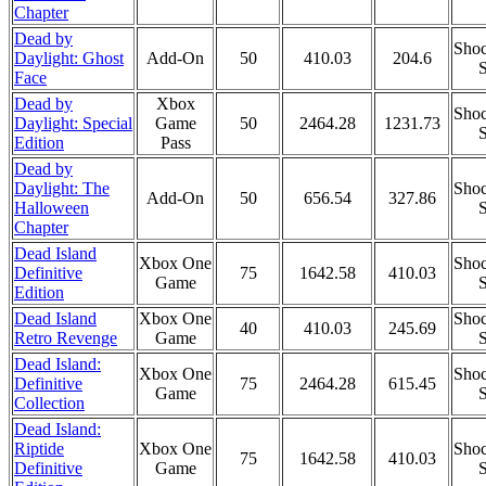
Chapter
Dead by
Shoc
Daylight: Ghost
Add-On
50
410.03
204.6
S
Face
Dead by
Xbox
Shoc
Daylight: Special
Game
50
2464.28
1231.73
S
Edition
Pass
Dead by
Daylight: The
Shoc
Add-On
50
656.54
327.86
Halloween
S
Chapter
Dead Island
Xbox One
Shoc
Definitive
75
1642.58
410.03
Game
S
Edition
Dead Island
Xbox One
Shoc
40
410.03
245.69
Retro Revenge
Game
S
Dead Island:
Xbox One
Shoc
Definitive
75
2464.28
615.45
Game
S
Collection
Dead Island:
Riptide
Xbox One
Shoc
75
1642.58
410.03
Definitive
Game
S