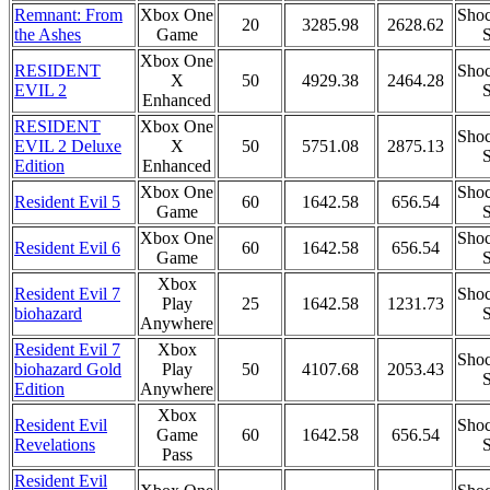
Remnant: From
Xbox One
Shoc
20
3285.98
2628.62
the Ashes
Game
S
Xbox One
RESIDENT
Shoc
X
50
4929.38
2464.28
EVIL 2
S
Enhanced
RESIDENT
Xbox One
Shoc
EVIL 2 Deluxe
X
50
5751.08
2875.13
S
Edition
Enhanced
Xbox One
Shoc
Resident Evil 5
60
1642.58
656.54
Game
S
Xbox One
Shoc
Resident Evil 6
60
1642.58
656.54
Game
S
Xbox
Resident Evil 7
Shoc
Play
25
1642.58
1231.73
biohazard
S
Anywhere
Resident Evil 7
Xbox
Shoc
biohazard Gold
Play
50
4107.68
2053.43
S
Edition
Anywhere
Xbox
Resident Evil
Shoc
Game
60
1642.58
656.54
Revelations
S
Pass
Resident Evil