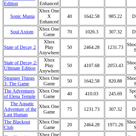
Enhanced
Edition
Xbox One
Sonic Mania
X
40
1642.58
985.22
D
Enhanced
Xbox One
Soul Axiom
70
1026.3
307.32
D
Game
Xbox
Shoc
State of Decay 2
Play
50
2464.28
1231.73
S
Anywhere
Xbox
State of Decay 2:
Shoc
Play
50
4107.68
2053.43
Ultimate Edition
S
Anywhere
Stranger Things
Xbox One
Shoc
50
1642.58
820.88
3: The Game
Game
S
The Adventures
Xbox One
Spo
40
410.03
245.69
of Elena Temple
Game
S
The Aquatic
Xbox One
75
1231.73
307.32
D
Adventure of the
Game
Last Human
The Blackout
Xbox One
Shoc
20
2464.28
1971.26
Club
Game
S
Xbox One