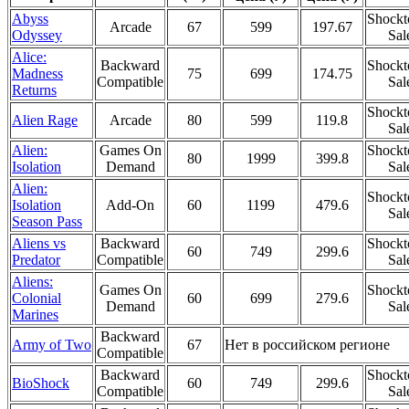
Abyss
Shockt
Arcade
67
599
197.67
Odyssey
Sal
Alice:
Backward
Shockt
Madness
75
699
174.75
Compatible
Sal
Returns
Shockt
Alien Rage
Arcade
80
599
119.8
Sal
Alien:
Games On
Shockt
80
1999
399.8
Isolation
Demand
Sal
Alien:
Shockt
Isolation
Add-On
60
1199
479.6
Sal
Season Pass
Aliens vs
Backward
Shockt
60
749
299.6
Predator
Compatible
Sal
Aliens:
Games On
Shockt
Colonial
60
699
279.6
Demand
Sal
Marines
Backward
Army of Two
67
Нет в российском регионе
Compatible
Backward
Shockt
BioShock
60
749
299.6
Compatible
Sal