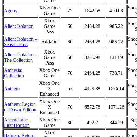
Game
Xbox One
Shoc
Agony
75
1642.58
410.03
Game
S
Xbox
Shoc
Alien: Isolation
Game
60
2464.28
985.22
S
Pass
Alien: Isolation –
Shoc
Add-On
60
2464.28
985.22
Season Pass
S
Xbox
Alien: Isolation –
Shoc
Game
60
3285.98
1313.9
The Collection
S
Pass
Amnesia:
Xbox One
Shoc
70
2464.28
738.71
Collection
Game
S
Xbox One
Shoc
Anthem
X
67
4929.38
1626.14
S
Enhanced
Xbox One
Anthem: Legion
Shoc
X
70
6572.78
1971.26
of Dawn Edition
S
Enhanced
Ascendance –
Xbox One
Spo
30
492.2
344.29
First Horizon
Game
S
Xbox
Batman: Return
Shoc