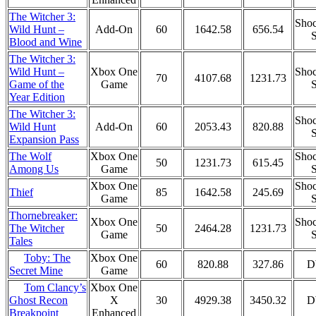
The Witcher 3:
Shoc
Wild Hunt –
Add-On
60
1642.58
656.54
S
Blood and Wine
The Witcher 3:
Wild Hunt –
Xbox One
Shoc
70
4107.68
1231.73
Game of the
Game
S
Year Edition
The Witcher 3:
Shoc
Wild Hunt
Add-On
60
2053.43
820.88
S
Expansion Pass
The Wolf
Xbox One
Shoc
50
1231.73
615.45
Among Us
Game
S
Xbox One
Shoc
Thief
85
1642.58
245.69
Game
S
Thornebreaker:
Xbox One
Shoc
The Witcher
50
2464.28
1231.73
Game
S
Tales
Toby: The
Xbox One
60
820.88
327.86
D
Game
Secret Mine
Tom Clancy’s
Xbox One
X
30
4929.38
3450.32
D
Ghost Recon
Enhanced
Breakpoint