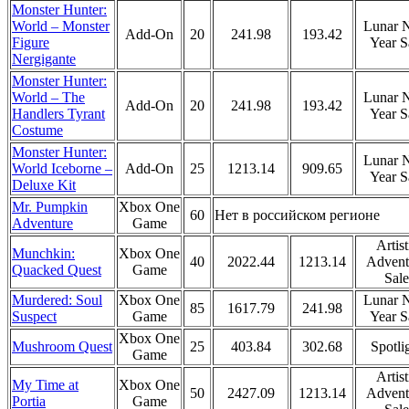
Monster Hunter:
World – Monster
Lunar 
Add-On
20
241.98
193.42
Figure
Year S
Nergigante
Monster Hunter:
World – The
Lunar 
Add-On
20
241.98
193.42
Handlers Tyrant
Year S
Costume
Monster Hunter:
Lunar 
World Iceborne –
Add-On
25
1213.14
909.65
Year S
Deluxe Kit
Mr. Pumpkin
Xbox One
60
Нет в российском регионе
Adventure
Game
Artist
Munchkin:
Xbox One
40
2022.44
1213.14
Advent
Quacked Quest
Game
Sale
Murdered: Soul
Xbox One
Lunar 
85
1617.79
241.98
Suspect
Game
Year S
Xbox One
Mushroom Quest
25
403.84
302.68
Spotli
Game
Artist
My Time at
Xbox One
50
2427.09
1213.14
Advent
Portia
Game