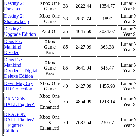
Destiny 2:
Xbox One
Lunar 
33
2022.44
1354.77
Forsaken
Game
Year S
Destiny 2:
Xbox One
Lunar 
33
2831.74
1897
Shadowkeep
Game
Year S
Destiny 2:
Lunar 
Add-On
25
4045.69
3034.07
Upgrade Edition
Year S
Deus Ex:
Xbox
Lunar 
Mankind
Game
85
2427.09
363.38
Year S
Divided
Pass
Deus Ex:
Xbox
Mankind
Lunar 
Game
85
3641.04
545.47
Divided – Digital
Year S
Pass
Deluxe Edition
Devil May Cry
Xbox One
Lunar 
40
2427.09
1455.93
HD Collection
Game
Year S
Xbox One
DRAGON
Lunar 
X
75
4854.99
1213.14
BALL FighterZ
Year S
Enhanced
DRAGON
Xbox One
BALL FighterZ
Lunar 
X
70
7687.54
2305.7
– FighterZ
Year S
Enhanced
Edition