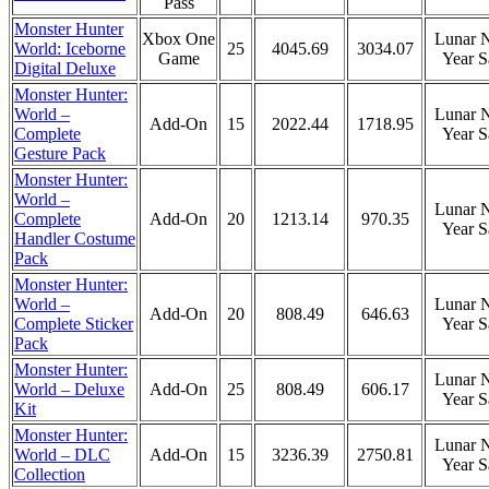
Pass
Monster Hunter
Xbox One
Lunar 
World: Iceborne
25
4045.69
3034.07
Game
Year S
Digital Deluxe
Monster Hunter:
World –
Lunar 
Add-On
15
2022.44
1718.95
Complete
Year S
Gesture Pack
Monster Hunter:
World –
Lunar 
Complete
Add-On
20
1213.14
970.35
Year S
Handler Costume
Pack
Monster Hunter:
World –
Lunar 
Add-On
20
808.49
646.63
Complete Sticker
Year S
Pack
Monster Hunter:
Lunar 
World – Deluxe
Add-On
25
808.49
606.17
Year S
Kit
Monster Hunter:
Lunar 
World – DLC
Add-On
15
3236.39
2750.81
Year S
Collection