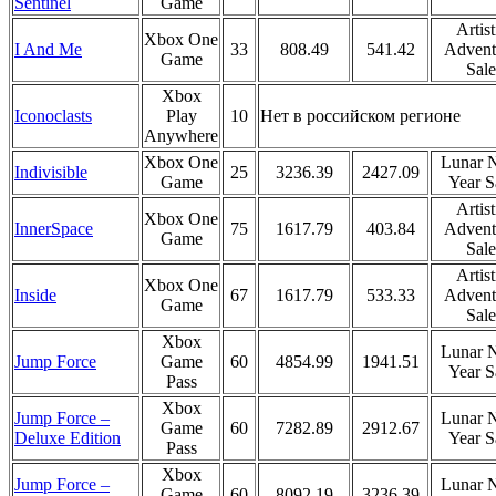
Game
Sentinel
Artist
Xbox One
I And Me
33
808.49
541.42
Advent
Game
Sale
Xbox
Iconoclasts
Play
10
Нет в российском регионе
Anywhere
Xbox One
Lunar 
Indivisible
25
3236.39
2427.09
Game
Year S
Artist
Xbox One
InnerSpace
75
1617.79
403.84
Advent
Game
Sale
Artist
Xbox One
Inside
67
1617.79
533.33
Advent
Game
Sale
Xbox
Lunar 
Jump Force
Game
60
4854.99
1941.51
Year S
Pass
Xbox
Jump Force –
Lunar 
Game
60
7282.89
2912.67
Deluxe Edition
Year S
Pass
Xbox
Jump Force –
Lunar 
Game
60
8092.19
3236.39