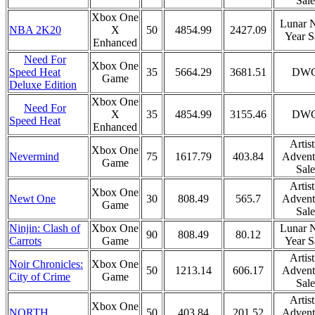
Sale
Xbox One
Lunar 
NBA 2K20
X
50
4854.99
2427.09
Year S
Enhanced
Need For
Xbox One
35
5664.29
3681.51
DW
Speed Heat
Game
Deluxe Edition
Xbox One
Need For
X
35
4854.99
3155.46
DW
Speed Heat
Enhanced
Artist
Xbox One
Nevermind
75
1617.79
403.84
Advent
Game
Sale
Artist
Xbox One
Newt One
30
808.49
565.7
Advent
Game
Sale
Ninjin: Clash of
Xbox One
Lunar 
90
808.49
80.12
Carrots
Game
Year S
Artist
Noir Chronicles:
Xbox One
50
1213.14
606.17
Advent
City of Crime
Game
Sale
Artist
Xbox One
NORTH
50
403.84
201.52
Advent