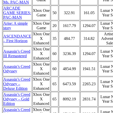
Ms. PAC-MAN
ARCADE
Xbox One
Lunar 
GAME SERIES:
50
322.91
161.05
Game
Year S
PAC-MAN
Arise: A simple
Xbox One
Lunar 
20
1617.79
1294.07
story
Game
Year S
Xbox One
Artist
ASCENDANCE
X
35
484.77
314.82
Advent
– First Horizon
Enhanced
Sale
Xbox One
Assassin’s Creed
Lunar 
X
60
3236.39
1294.07
III Remastered
Year S
Enhanced
Xbox One
Assassin’s Creed
Lunar 
X
60
4854.99
1941.51
Odyssey
Year S
Enhanced
Assassin’s Creed
Xbox One
Lunar 
Odyssey –
X
65
6473.59
2265.23
Year S
Deluxe Edition
Enhanced
Assassin’s Creed
Xbox One
Lunar 
Odyssey – Gold
X
65
8092.19
2831.74
Year S
Edition
Enhanced
Assassin’s Creed
Xbox One
Lunar 