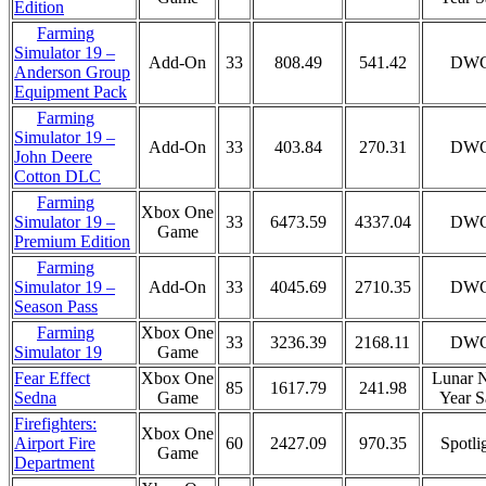
Edition
Farming
Simulator 19 –
Add-On
33
808.49
541.42
DW
Anderson Group
Equipment Pack
Farming
Simulator 19 –
Add-On
33
403.84
270.31
DW
John Deere
Cotton DLC
Farming
Xbox One
33
6473.59
4337.04
DW
Simulator 19 –
Game
Premium Edition
Farming
Add-On
33
4045.69
2710.35
DW
Simulator 19 –
Season Pass
Farming
Xbox One
33
3236.39
2168.11
DW
Game
Simulator 19
Fear Effect
Xbox One
Lunar 
85
1617.79
241.98
Sedna
Game
Year S
Firefighters:
Xbox One
Airport Fire
60
2427.09
970.35
Spotli
Game
Department