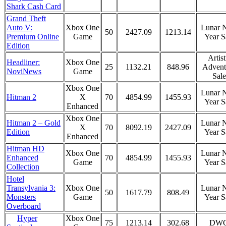
Shark Cash Card
Grand Theft
Auto V:
Xbox One
Lunar 
50
2427.09
1213.14
Premium Online
Game
Year S
Edition
Artist
Headliner:
Xbox One
25
1132.21
848.96
Advent
NoviNews
Game
Sale
Xbox One
Lunar 
Hitman 2
X
70
4854.99
1455.93
Year S
Enhanced
Xbox One
Hitman 2 – Gold
Lunar 
X
70
8092.19
2427.09
Edition
Year S
Enhanced
Hitman HD
Xbox One
Lunar 
Enhanced
70
4854.99
1455.93
Game
Year S
Collection
Hotel
Transylvania 3:
Xbox One
Lunar 
50
1617.79
808.49
Monsters
Game
Year S
Overboard
Hyper
Xbox One
75
1213.14
302.68
DW