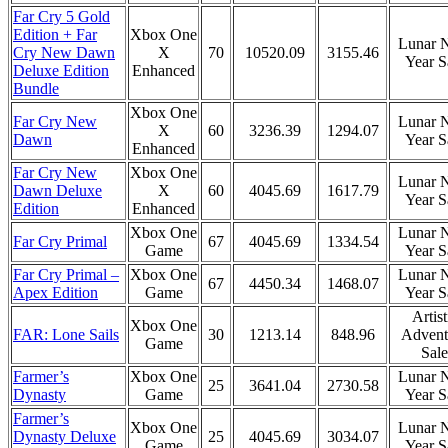
Far Cry 5 Gold
Edition + Far
Xbox One
Lunar 
Cry New Dawn
X
70
10520.09
3155.46
Year S
Deluxe Edition
Enhanced
Bundle
Xbox One
Far Cry New
Lunar 
X
60
3236.39
1294.07
Dawn
Year S
Enhanced
Far Cry New
Xbox One
Lunar 
Dawn Deluxe
X
60
4045.69
1617.79
Year S
Edition
Enhanced
Xbox One
Lunar 
Far Cry Primal
67
4045.69
1334.54
Game
Year S
Far Cry Primal –
Xbox One
Lunar 
67
4450.34
1468.07
Apex Edition
Game
Year S
Artist
Xbox One
FAR: Lone Sails
30
1213.14
848.96
Advent
Game
Sale
Farmer’s
Xbox One
Lunar 
25
3641.04
2730.58
Dynasty
Game
Year S
Farmer’s
Xbox One
Lunar 
Dynasty Deluxe
25
4045.69
3034.07
Game
Year S