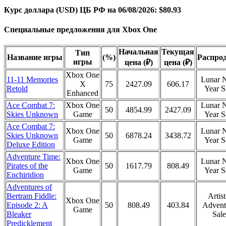
Курс доллара (USD) ЦБ РФ на 06/08/2026: $80.93
Специальные предложения для Xbox One
Начальная
Текущая
Тип
Название игры
(%)
Распро
игры
цена (₽)
цена (₽)
Xbox One
11-11 Memories
Lunar 
X
75
2427.09
606.17
Retold
Year S
Enhanced
Ace Combat 7:
Xbox One
Lunar 
50
4854.99
2427.09
Skies Unknown
Game
Year S
Ace Combat 7:
Xbox One
Lunar 
Skies Unknown
50
6878.24
3438.72
Game
Year S
Deluxe Edition
Adventure Time:
Xbox One
Lunar 
Pirates of the
50
1617.79
808.49
Game
Year S
Enchiridion
Adventures of
Bertram Fiddle:
Artist
Xbox One
Episode 2: A
50
808.49
403.84
Advent
Game
Bleaker
Sale
Predicklement