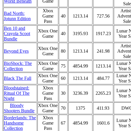
World Beneath
Game
Sale
Xbox
Artist
Bad North:
Game
40
1213.14
727.56
Advent
Jotunn Edition
Pass
Sale
Ben 10 and
Xbox One
Lunar 
Crayola Scoot
40
3195.93
1917.23
Game
Year S
Bundle
Artist
Xbox One
Beyond Eyes
80
1213.14
241.98
Advent
Game
Sale
BioShock: The
Xbox One
Lunar 
75
4854.99
1213.14
Collection
Game
Year S
Xbox One
Lunar 
Black The Fall
60
1213.14
484.77
Game
Year S
Bloodstained:
Xbox
Lunar 
Ritual Of The
Game
30
3236.39
2265.23
Year S
Night
Pass
Bloody
Xbox One
70
1375
411.93
DW
Game
Shooters Bundle
Borderlands: The
Xbox
Lunar 
Handsome
Game
67
4854.99
1601.6
Year S
Collection
Pass