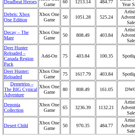
Deadbeat Heroes
60
1213.14
484.77
Game
Year S
Artist
Debris: Xbox
Xbox One
50
1051.28
525.24
Advent
One Edition
Game
Sale
Artist
Decay – The
Xbox One
50
808.49
403.84
Advent
Mare
Game
Sale
Deer Hunter
Reloaded –
Add-On
75
403.84
100.35
Spotli
Canada Region
Pack
Deer Hunter:
Xbox One
75
1617.79
403.84
Spotli
Reloaded
Game
Demetrios –
Xbox One
80
808.49
161.05
DW
The BIG Cynical
Game
Adventure
Artist
Deponia
Xbox One
65
3236.39
1132.21
Advent
Collection
Game
Sale
Artist
Xbox One
Desert Child
50
970.35
484.77
Advent
Game
Sale