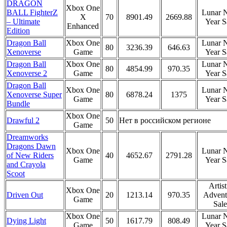
DRAGON
Xbox One
BALL FighterZ
Lunar 
X
70
8901.49
2669.88
– Ultimate
Year S
Enhanced
Edition
Dragon Ball
Xbox One
Lunar 
80
3236.39
646.63
Xenoverse
Game
Year S
Dragon Ball
Xbox One
Lunar 
80
4854.99
970.35
Xenoverse 2
Game
Year S
Dragon Ball
Xbox One
Lunar 
Xenoverse Super
80
6878.24
1375
Game
Year S
Bundle
Xbox One
Drawful 2
50
Нет в российском регионе
Game
Dreamworks
Dragons Dawn
Xbox One
Lunar 
of New Riders
40
4652.67
2791.28
Game
Year S
and Crayola
Scoot
Artist
Xbox One
Driven Out
20
1213.14
970.35
Advent
Game
Sale
Xbox One
Lunar 
Dying Light
50
1617.79
808.49
Game
Year S