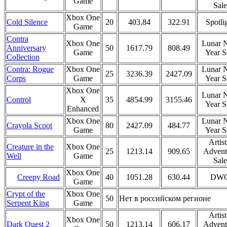
Game
Sale
Xbox One
Cold Silence
20
403.84
322.91
Spotli
Game
Contra
Xbox One
Lunar 
Anniversary
50
1617.79
808.49
Game
Year S
Collection
Contra: Rogue
Xbox One
Lunar 
25
3236.39
2427.09
Corps
Game
Year S
Xbox One
Lunar 
Control
X
35
4854.99
3155.46
Year S
Enhanced
Xbox One
Lunar 
Crayola Scoot
80
2427.09
484.77
Game
Year S
Artist
Creature in the
Xbox One
25
1213.14
909.65
Advent
Well
Game
Sale
Xbox One
Creepy Road
40
1051.28
630.44
DW
Game
Crypt of the
Xbox One
50
Нет в российском регионе
Serpent King
Game
Artist
Xbox One
Dark Quest 2
50
1213.14
606.17
Advent