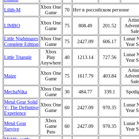
Xbox One
Lilith-M
70
Нет в российском регионе
Game
Artist
Xbox One
LIMBO
75
808.49
201.52
Advent
Game
Sale
Little Nightmares
Xbox One
Lunar 
75
2427.09
606.17
Complete Edition
Game
Year S
Xbox
Lunar 
Little Triangle
Play
40
1213.14
727.56
Year S
Anywhere
Artist
Xbox One
Maize
75
1617.79
403.84
Advent
Game
Sale
Xbox One
MechaNika
30
484.77
339.1
Spotli
Game
Metal Gear Solid
Xbox One
Lunar 
V: The Definitive
60
2427.09
970.35
Game
Year S
Experience
Xbox
Metal Gear
Lunar 
Game
60
2427.09
970.35
Survive
Year S
Pass