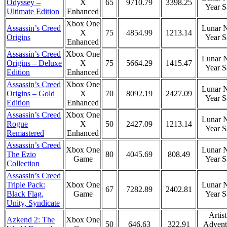
Odyssey –
X
65
9710.79
3398.25
Year S
Ultimate Edition
Enhanced
Xbox One
Assassin’s Creed
Lunar 
X
75
4854.99
1213.14
Origins
Year S
Enhanced
Assassin’s Creed
Xbox One
Lunar 
Origins – Deluxe
X
75
5664.29
1415.47
Year S
Edition
Enhanced
Assassin’s Creed
Xbox One
Lunar 
Origins – Gold
X
70
8092.19
2427.09
Year S
Edition
Enhanced
Assassin’s Creed
Xbox One
Lunar 
Rogue
X
50
2427.09
1213.14
Year S
Remastered
Enhanced
Assassin’s Creed
Xbox One
Lunar 
The Ezio
80
4045.69
808.49
Game
Year S
Collection
Assassin’s Creed
Triple Pack:
Xbox One
Lunar 
67
7282.89
2402.81
Black Flag,
Game
Year S
Unity, Syndicate
Artist
Azkend 2: The
Xbox One
50
646.63
322.91
Advent