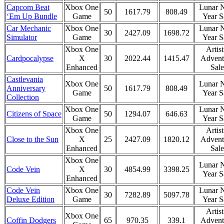
Capcom Beat
Xbox One
Lunar 
50
1617.79
808.49
‘Em Up Bundle
Game
Year S
Car Mechanic
Xbox One
Lunar 
30
2427.09
1698.72
Simulator
Game
Year S
Xbox One
Artist
Cardpocalypse
X
30
2022.44
1415.47
Advent
Enhanced
Sale
Castlevania
Xbox One
Lunar 
Anniversary
50
1617.79
808.49
Game
Year S
Collection
Xbox One
Lunar 
Citizens of Space
50
1294.07
646.63
Game
Year S
Xbox One
Artist
Close to the Sun
X
25
2427.09
1820.12
Advent
Enhanced
Sale
Xbox One
Lunar 
Code Vein
X
30
4854.99
3398.25
Year S
Enhanced
Code Vein
Xbox One
Lunar 
30
7282.89
5097.78
Deluxe Edition
Game
Year S
Artist
Xbox One
Coffin Dodgers
65
970.35
339.1
Advent