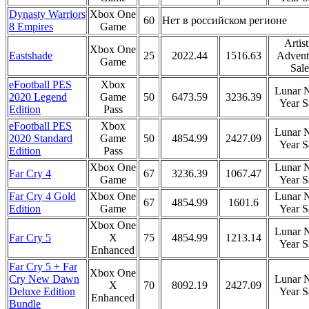
Dynasty Warriors
Xbox One
60
Нет в российском регионе
8 Empires
Game
Artist
Xbox One
Eastshade
25
2022.44
1516.63
Advent
Game
Sale
eFootball PES
Xbox
Lunar 
2020 Legend
Game
50
6473.59
3236.39
Year S
Edition
Pass
eFootball PES
Xbox
Lunar 
2020 Standard
Game
50
4854.99
2427.09
Year S
Edition
Pass
Xbox One
Lunar 
Far Cry 4
67
3236.39
1067.47
Game
Year S
Far Cry 4 Gold
Xbox One
Lunar 
67
4854.99
1601.6
Edition
Game
Year S
Xbox One
Lunar 
Far Cry 5
X
75
4854.99
1213.14
Year S
Enhanced
Far Cry 5 + Far
Xbox One
Cry New Dawn
Lunar 
X
70
8092.19
2427.09
Deluxe Edition
Year S
Enhanced
Bundle