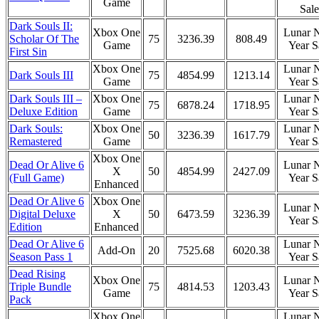
Game
Sale
Dark Souls II:
Xbox One
Lunar 
Scholar Of The
75
3236.39
808.49
Game
Year S
First Sin
Xbox One
Lunar 
Dark Souls III
75
4854.99
1213.14
Game
Year S
Dark Souls III –
Xbox One
Lunar 
75
6878.24
1718.95
Deluxe Edition
Game
Year S
Dark Souls:
Xbox One
Lunar 
50
3236.39
1617.79
Remastered
Game
Year S
Xbox One
Dead Or Alive 6
Lunar 
X
50
4854.99
2427.09
(Full Game)
Year S
Enhanced
Dead Or Alive 6
Xbox One
Lunar 
Digital Deluxe
X
50
6473.59
3236.39
Year S
Edition
Enhanced
Dead Or Alive 6
Lunar 
Add-On
20
7525.68
6020.38
Season Pass 1
Year S
Dead Rising
Xbox One
Lunar 
Triple Bundle
75
4814.53
1203.43
Game
Year S
Pack
Xbox One
Lunar 