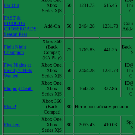
Far-Out
Xbox
50
1231.73
615.45
Thri
Series X|S
Chi
FAST &
FURIOUS
Coun
Add-On
50
2464.28
1231.73
CROSSROADS:
Add-O
Season Pass
Xbox 360
Fight Night
(Back
Back 
75
1765.83
441.25
Champion
Compat)
Sa
(EA Play)
Five Nights at
Xbox One,
ID@
Freddy’s: Help
Xbox
50
2464.28
1231.73
Thri
Wanted
Series X|S
Chi
Xbox One,
ID@
Flipping Death
Xbox
80
1642.58
327.86
Thri
Series X|S
Chi
Xbox 360
Flock!
(Back
80
Нет в российском регионе
Compat)
Xbox One,
Spot
Flockers
Xbox
80
2053.43
410.03
Sa
Series X|S