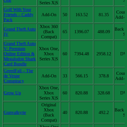
One
Sa
Series X|S
Golf With Your
Coun
Friends – Caddy
Add-On
50
163.52
81.35
Add-O
Pack
Xbox 360
Grand Theft Auto
Back 
(Back
65
1396.07
488.09
IV
Sa
Compat)
Grand Theft Auto
V: Premium
Xbox One,
Online Edition &
Xbox
60
7394.48
2958.12
DW
Megalodon Shark
Series X|S
Card Bundle
GreedFall – The
Coun
de Vespe
Add-On
33
566.15
378.8
Add-O
Conspiracy
Xbox One,
Grow Up
Xbox
60
820.88
328.68
DW
Series X|S
Original
Xbox
Back 
Gunvalkyrie
40
820.88
492.2
(Back
Sa
Compat)
Xbox One