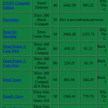
ID@
DARQ Complete
Smart
40
1642.58
985.22
Thri
Edition
Delivery
Chi
Xbox 360
Darwinia+
(Back
50
Нет в российском регионе
Compat)
ID@
Dead By
Xbox
50
2464.28
1231.73
Thri
Daylight
Game Pass
Chi
Xbox 360
Dead Rising 2:
Back 
(Back
80
459.33
91.21
Case West
Sa
Compat)
Xbox 360
Dead Rising 2:
Back 
(Back
80
229.25
45.19
Case Zero
Sa
Compat)
Xbox 360
(Back
Back 
Dead Space
60
861.96
344.29
Compat)
Sa
(EA Play)
Xbox One,
ID@
Deadly Days
Xbox
50
1560.41
779.79
Thri
Series X|S
Chi
Xbox One,