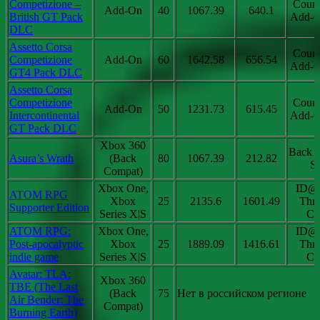
Competizione –
Coun
Add-On
40
1067.39
640.1
British GT Pack
Add-O
DLC
Assetto Corsa
Coun
Competizione
Add-On
60
1642.58
656.54
Add-O
GT4 Pack DLC
Assetto Corsa
Competizione
Coun
Add-On
50
1231.73
615.45
Intercontinental
Add-O
GT Pack DLC
Xbox 360
Back 
Asura’s Wrath
(Back
80
1067.39
212.82
Sa
Compat)
Xbox One,
ID@
ATOM RPG
Xbox
25
2135.6
1601.49
Thri
Supporter Edition
Series X|S
Chi
ATOM RPG:
Xbox One,
ID@
Post-apocalyptic
Xbox
25
1889.09
1416.61
Thri
indie game
Series X|S
Chi
Avatar: TLA:
Xbox 360
TBE (The Last
(Back
75
Нет в российском регионе
Air Bender: The
Compat)
Burning Earth)