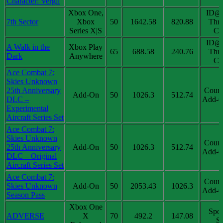
Character: Vergil
Xbox One,
ID@
7th Sector
Xbox
50
1642.58
820.88
Thri
Series X|S
Chi
ID@
A Walk in the
Xbox Play
65
688.58
240.76
Thri
Dark
Anywhere
Chi
Ace Combat 7:
Skies Unknown
25th Anniversary
Coun
Add-On
50
1026.3
512.74
DLC –
Add-O
Experimental
Aircraft Series Set
Ace Combat 7:
Skies Unknown
Coun
25th Anniversary
Add-On
50
1026.3
512.74
Add-O
DLC – Original
Aircraft Series Set
Ace Combat 7:
Coun
Skies Unknown
Add-On
50
2053.43
1026.3
Add-O
Season Pass
Xbox One
Spot
ADVERSE
X
70
492.2
147.08
Sa