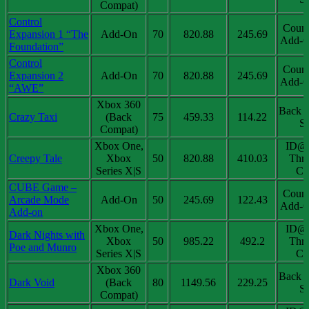
Compat)
Control
Coun
Expansion 1 “The
Add-On
70
820.88
245.69
Add-O
Foundation”
Control
Coun
Expansion 2
Add-On
70
820.88
245.69
Add-O
“AWE”
Xbox 360
Back 
Crazy Taxi
(Back
75
459.33
114.22
Sa
Compat)
Xbox One,
ID@
Creepy Tale
Xbox
50
820.88
410.03
Thri
Series X|S
Chi
CUBE Game –
Coun
Arcade Mode
Add-On
50
245.69
122.43
Add-O
Add-on
Xbox One,
ID@
Dark Nights with
Xbox
50
985.22
492.2
Thri
Poe and Munro
Series X|S
Chi
Xbox 360
Back 
Dark Void
(Back
80
1149.56
229.25
Sa
Compat)