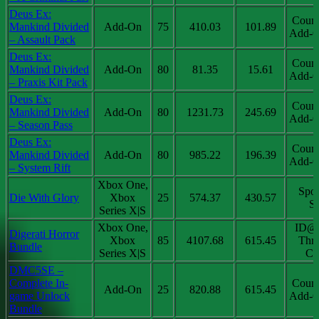
Deus Ex:
Coun
Mankind Divided
Add-On
75
410.03
101.89
Add-O
– Assault Pack
Deus Ex:
Coun
Mankind Divided
Add-On
80
81.35
15.61
Add-O
– Praxis Kit Pack
Deus Ex:
Coun
Mankind Divided
Add-On
80
1231.73
245.69
Add-O
– Season Pass
Deus Ex:
Coun
Mankind Divided
Add-On
80
985.22
196.39
Add-O
– System Rift
Xbox One,
Spot
Die With Glory
Xbox
25
574.37
430.57
Sa
Series X|S
Xbox One,
ID@
Digerati Horror
Xbox
85
4107.68
615.45
Thri
Bundle
Series X|S
Chi
DMC5SE –
Complete In-
Coun
Add-On
25
820.88
615.45
game Unlock
Add-O
Bundle