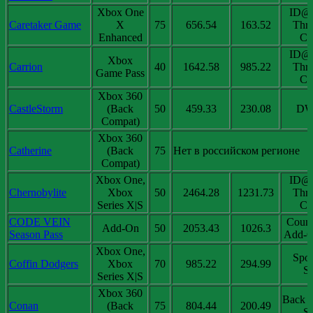
Xbox One
ID@
Caretaker Game
X
75
656.54
163.52
Thri
Enhanced
Chi
ID@
Xbox
Carrion
40
1642.58
985.22
Thri
Game Pass
Chi
Xbox 360
CastleStorm
(Back
50
459.33
230.08
DW
Compat)
Xbox 360
Catherine
(Back
75
Нет в российском регионе
Compat)
Xbox One,
ID@
Chernobylite
Xbox
50
2464.28
1231.73
Thri
Series X|S
Chi
CODE VEIN
Coun
Add-On
50
2053.43
1026.3
Season Pass
Add-O
Xbox One,
Spot
Coffin Dodgers
Xbox
70
985.22
294.99
Sa
Series X|S
Xbox 360
Back 
Conan
(Back
75
804.44
200.49
Sa