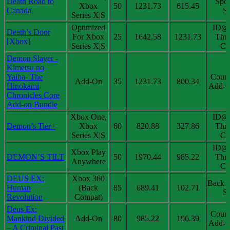
Death Road to
Spot
Xbox
50
1231.73
615.45
Canada
Sa
Series X|S
Optimized
ID@
Death’s Door
For Xbox
25
1642.58
1231.73
Thri
[Xbox]
Series X|S
Chi
Demon Slayer -
Kimetsu no
Yaiba- The
Coun
Add-On
35
1231.73
800.34
Hinokami
Add-O
Chronicles Core
Add-on Bundle
Xbox One,
ID@
Demon’s Tier+
Xbox
60
820.88
327.86
Thri
Series X|S
Chi
ID@
Xbox Play
DEMON’S TILT
50
1970.44
985.22
Thri
Anywhere
Chi
DEUS EX:
Xbox 360
Back 
Human
(Back
85
689.41
102.71
Sa
Revolution
Compat)
Deus Ex:
Coun
Mankind Divided
Add-On
80
985.22
196.39
Add-O
– A Criminal Past