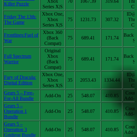
Xbox
70
1067.39
319.64
Thri
Killer Puzzle
Series X|S
Chi
Xbox One,
ID@
Friday The 13th:
Xbox
75
1231.73
307.32
Thri
The Game
Series X|S
Chi
Xbox 360
Frontlines:Fuel of
Back 
(Back
75
689.41
171.74
War
Sa
Compat)
Original
Full Spectrum
Xbox
Back 
75
689.41
171.74
Warrior
(Back
Sa
Compat)
Xbox One,
ID@
Fury of Dracula:
Xbox
35
2053.43
1334.44
Thri
Digital Edition
Series X|S
Chi
Gears 5 – Free-
Coun
Add-On
25
548.07
410.85
For-All Bundle
Add-O
Gears 5 –
Coun
Operation 1
Add-On
25
548.07
410.85
Add-O
Bundle
Gears 5 –
Coun
Operation 3
Add-On
25
548.07
410.85
Add-O
Gridiron Bundle