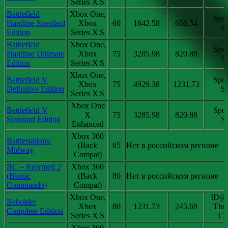
Series X|S
Battlefield
Xbox One,
Spot
Hardline Standard
Xbox
60
1642.58
656.54
Sa
Edition
Series X|S
Battlefield
Xbox One,
Spot
Hardline Ultimate
Xbox
75
3285.98
820.88
Sa
Edition
Series X|S
Xbox One,
Battlefield V
Spot
Xbox
75
4929.38
1231.73
Definitive Edition
Sa
Series X|S
Xbox One
Battlefield V
Spot
X
75
3285.98
820.88
Standard Edition
Sa
Enhanced
Xbox 360
Battlestations:
(Back
85
Нет в российском регионе
Midway
Compat)
BC – Rearmed 2
Xbox 360
(Bionic
(Back
80
Нет в российском регионе
Commando)
Compat)
Xbox One,
ID@
Beholder
Xbox
80
1231.73
245.69
Thri
Complete Edition
Series X|S
Chi
Xbox 360