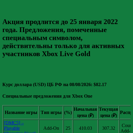
Акция продлится до 25 января 2022
года. Предложения, помеченные
специальным символом,
действительны только для активных
участников Xbox Live Gold
Курс доллара (USD) ЦБ РФ на 08/08/2026: $82.17
Специальные предложения для Xbox One
Начальная
Текущая
Название игры
Тип игры
(%)
Распр
цена (₽)
цена (₽)
[DMC5] –
Coun
Playable
Add-On
25
410.03
307.32
Add-O