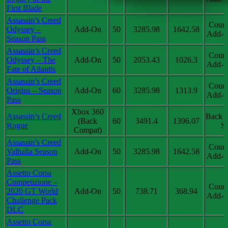
First Blade
Assassin’s Creed
Coun
Odyssey –
Add-On
50
3285.98
1642.58
Add-O
Season Pass
Assassin’s Creed
Coun
Odyssey – The
Add-On
50
2053.43
1026.3
Add-O
Fate of Atlantis
Assassin’s Creed
Coun
Origins – Season
Add-On
60
3285.98
1313.9
Add-O
Pass
Xbox 360
Assassin’s Creed
Back 
(Back
60
3491.4
1396.07
Rogue
Sa
Compat)
Assassin’s Creed
Coun
Valhalla Season
Add-On
50
3285.98
1642.58
Add-O
Pass
Assetto Corsa
Competizione –
Coun
2020 GT World
Add-On
50
738.71
368.94
Add-O
Challenge Pack
DLC
Assetto Corsa