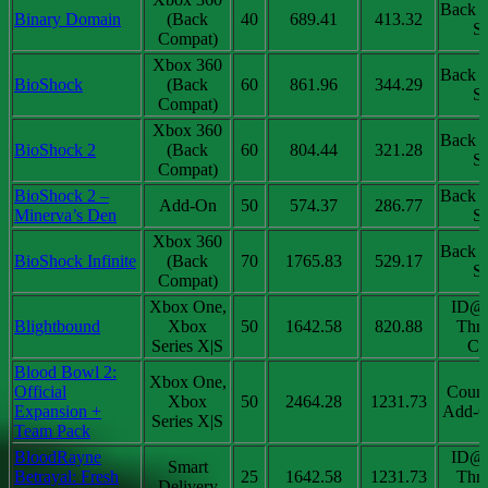
Back 
Binary Domain
(Back
40
689.41
413.32
Sa
Compat)
Xbox 360
Back 
BioShock
(Back
60
861.96
344.29
Sa
Compat)
Xbox 360
Back 
BioShock 2
(Back
60
804.44
321.28
Sa
Compat)
BioShock 2 –
Back 
Add-On
50
574.37
286.77
Minerva’s Den
Sa
Xbox 360
Back 
BioShock Infinite
(Back
70
1765.83
529.17
Sa
Compat)
Xbox One,
ID@
Blightbound
Xbox
50
1642.58
820.88
Thri
Series X|S
Chi
Blood Bowl 2:
Xbox One,
Official
Coun
Xbox
50
2464.28
1231.73
Expansion +
Add-O
Series X|S
Team Pack
BloodRayne
ID@
Smart
Betrayal: Fresh
25
1642.58
1231.73
Thri
Delivery