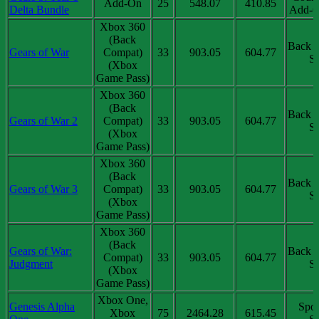
Add-On
25
548.07
410.85
Delta Bundle
Add-O
Xbox 360
(Back
Back 
Gears of War
Compat)
33
903.05
604.77
Sa
(Xbox
Game Pass)
Xbox 360
(Back
Back 
Gears of War 2
Compat)
33
903.05
604.77
Sa
(Xbox
Game Pass)
Xbox 360
(Back
Back 
Gears of War 3
Compat)
33
903.05
604.77
Sa
(Xbox
Game Pass)
Xbox 360
(Back
Gears of War:
Back 
Compat)
33
903.05
604.77
Judgment
Sa
(Xbox
Game Pass)
Xbox One,
Genesis Alpha
Spot
Xbox
75
2464.28
615.45