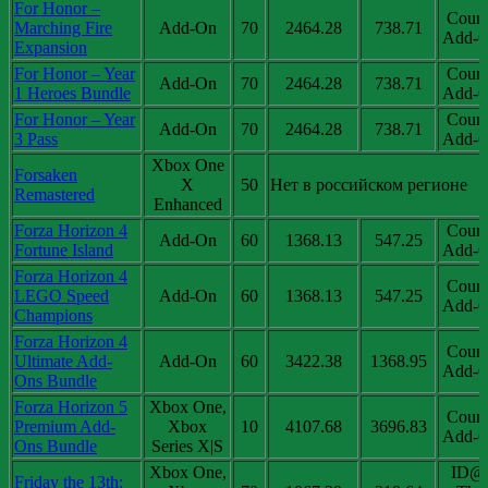
For Honor –
Coun
Marching Fire
Add-On
70
2464.28
738.71
Add-O
Expansion
For Honor – Year
Coun
Add-On
70
2464.28
738.71
1 Heroes Bundle
Add-O
For Honor – Year
Coun
Add-On
70
2464.28
738.71
3 Pass
Add-O
Xbox One
Forsaken
X
50
Нет в российском регионе
Remastered
Enhanced
Forza Horizon 4
Coun
Add-On
60
1368.13
547.25
Fortune Island
Add-O
Forza Horizon 4
Coun
LEGO Speed
Add-On
60
1368.13
547.25
Add-O
Champions
Forza Horizon 4
Coun
Ultimate Add-
Add-On
60
3422.38
1368.95
Add-O
Ons Bundle
Forza Horizon 5
Xbox One,
Coun
Premium Add-
Xbox
10
4107.68
3696.83
Add-O
Ons Bundle
Series X|S
Xbox One,
ID@
Friday the 13th: