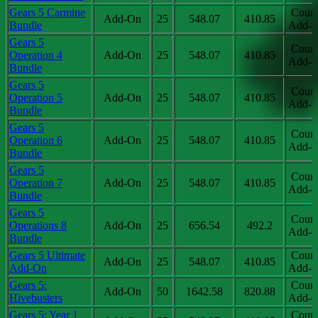
Gears 5 Carmine
Coun
Add-On
25
548.07
410.85
Bundle
Add-O
Gears 5
Coun
Operation 4
Add-On
25
548.07
410.85
Add-O
Bundle
Gears 5
Coun
Operation 5
Add-On
25
548.07
410.85
Add-O
Bundle
Gears 5
Coun
Operation 6
Add-On
25
548.07
410.85
Add-O
Bundle
Gears 5
Coun
Operation 7
Add-On
25
548.07
410.85
Add-O
Bundle
Gears 5
Coun
Operations 8
Add-On
25
656.54
492.2
Add-O
Bundle
Gears 5 Ultimate
Coun
Add-On
25
548.07
410.85
Add-On
Add-O
Gears 5:
Coun
Add-On
50
1642.58
820.88
Hivebusters
Add-O
Gears 5: Year 1
Coun