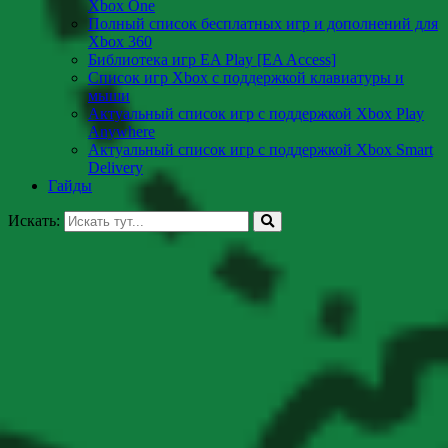
Xbox One
Полный список бесплатных игр и дополнений для
Xbox 360
Библиотека игр EA Play [EA Access]
Список игр Xbox c поддержкой клавиатуры и
мыши
Актуальный список игр с поддержкой Xbox Play
Anywhere
Актуальный список игр с поддержкой Xbox Smart
Delivery
Гайды
Искать: