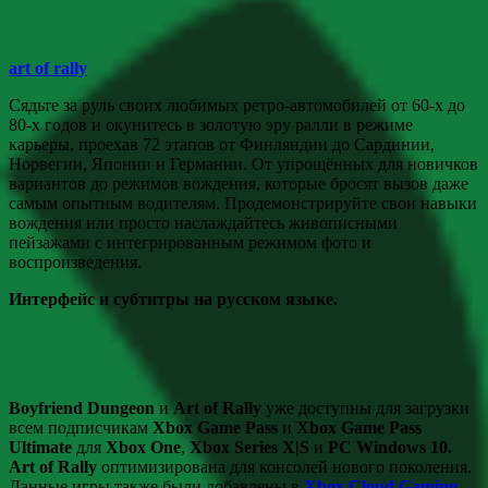
art of rally
Сядьте за руль своих любимых ретро-автомобилей от 60-х до
80-х годов и окунитесь в золотую эру ралли в режиме
карьеры, проехав 72 этапов от Финляндии до Сардинии,
Норвегии, Японии и Германии. От упрощённых для новичков
вариантов до режимов вождения, которые бросят вызов даже
самым опытным водителям. Продемонстрируйте свои навыки
вождения или просто наслаждайтесь живописными
пейзажами с интегрированным режимом фото и
воспроизведения.
Интерфейс и субтитры на русском языке.
Boyfriend Dungeon
и
Art of Rally
уже доступны для загрузки
всем подписчикам
Xbox Game Pass
и
Xbox Game Pass
Ultimate
для
Xbox One
,
Xbox Series X|S
и
PC Windows 10.
Art of Rally
оптимизирована для консолей нового поколения.
Данные игры также были добавлены в
Xbox Cloud Gaming
,