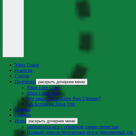
Xbox Union
Новости
Статьи
Подписки
раскрыть дочернее меню
Xbox Live Gold
Xbox Game Pass
Что такое Xbox Game Pass Ultimate?
EA Access на Xbox One
Скидки
Обзоры
Игры
раскрыть дочернее меню
Библиотека игр с обратной совместимостью
Полный список бесплатных игр и дополнений для