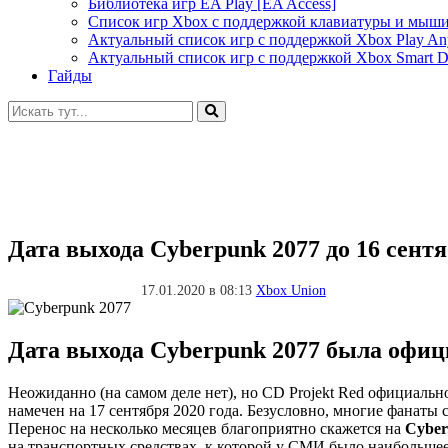
Библиотека игр EA Play [EA Access]
Список игр Xbox c поддержкой клавиатуры и мыш
Актуальный список игр с поддержкой Xbox Play A
Актуальный список игр с поддержкой Xbox Smart De
Гайды
Искать:
Дата выхода Cyberpunk 2077 до 16 сентя
17.01.2020 в 08:13
Xbox Union
Дата выхода Cyberpunk 2077 была офиц
Неожиданно (на самом деле нет), но CD Projekt Red официальн
намечен на 17 сентября 2020 года. Безусловно, многие фанаты 
Перенос на несколько месяцев благоприятно скажется на
Cyber
на транспортных средствах, к которой у СМИ было наибольшее 