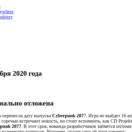
и
nywhere
livery
бря 2020 года
иально отложена
о перенесла дату выпуска
Cyberpunk 207
7. Игра не выйдет 16 ап
с горечью встречают новость, но стоит вспомнить, как CD Proje
punk 2077
. В этот срок, команда разработчиков займётся оптими
количество вопросов. Впрочем, студия сама об этом говорит: