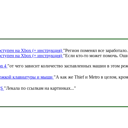
доступен на Xbox (+ инструкция)
"
Регион поменял все заработало
.
доступен на Xbox (+ инструкция)
"
Если кто-то может помочь. Оши
on 4
"
от чего зависит количество заспавленных машин в этом ре
ержкой клавиатуры и мыши
"
А как же Thief и Metro в целом, кром
|S
"
Лекала по ссылкам на картинках.
.."