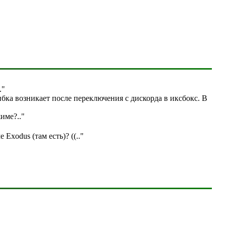
."
бка возникает после переключения с дискорда в иксбокс. В
жиме?
.."
е Exodus (там есть)? ((
.."