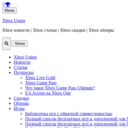
Перейти
Меню
к
содержанию
Xbox Union
Xbox новости | Xbox статьи | Xbox скидки | Xbox обзоры
Перейти
Меню
к
содержанию
Xbox Union
Новости
Статьи
Подписки
Xbox Live Gold
Xbox Game Pass
Что такое Xbox Game Pass Ultimate?
EA Access на Xbox One
Скидки
Обзоры
Игры
Библиотека игр с обратной совместимостью
Полный список бесплатных игр и дополнений для 
Полный список бесплатных игр и дополнений для 