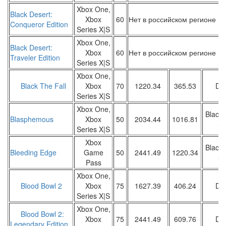
Xbox One,
Black Desert:
Xbox
60
Нет в российском регионе
Conqueror Edition
Series X|S
Xbox One,
Black Desert:
Xbox
60
Нет в российском регионе
Traveler Edition
Series X|S
Xbox One,
Black The Fall
Xbox
70
1220.34
365.53
DW
Series X|S
Xbox One,
Black 
Blasphemous
Xbox
50
2034.44
1016.81
Sa
Series X|S
Xbox
Black 
Bleeding Edge
Game
50
2441.49
1220.34
Sa
Pass
Xbox One,
Blood Bowl 2
Xbox
75
1627.39
406.24
DW
Series X|S
Xbox One,
Blood Bowl 2:
Xbox
75
2441.49
609.76
DW
Legendary Edition