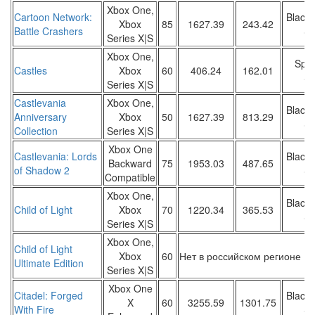
Xbox One,
Cartoon Network:
Black 
Xbox
85
1627.39
243.42
Battle Crashers
Sa
Series X|S
Xbox One,
Spot
Castles
Xbox
60
406.24
162.01
Sa
Series X|S
Castlevania
Xbox One,
Black 
Anniversary
Xbox
50
1627.39
813.29
Sa
Collection
Series X|S
Xbox One
Castlevania: Lords
Black 
Backward
75
1953.03
487.65
of Shadow 2
Sa
Compatible
Xbox One,
Black 
Child of Light
Xbox
70
1220.34
365.53
Sa
Series X|S
Xbox One,
Child of Light
Xbox
60
Нет в российском регионе
Ultimate Edition
Series X|S
Xbox One
Citadel: Forged
Black 
X
60
3255.59
1301.75
With Fire
Sa