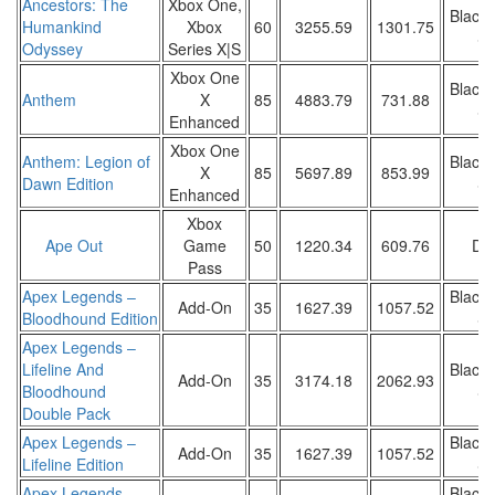
Ancestors: The
Xbox One,
Black 
Humankind
Xbox
60
3255.59
1301.75
Sa
Odyssey
Series X|S
Xbox One
Black 
Anthem
X
85
4883.79
731.88
Sa
Enhanced
Xbox One
Anthem: Legion of
Black 
X
85
5697.89
853.99
Dawn Edition
Sa
Enhanced
Xbox
Ape Out
Game
50
1220.34
609.76
DW
Pass
Apex Legends –
Black 
Add-On
35
1627.39
1057.52
Bloodhound Edition
Sa
Apex Legends –
Lifeline And
Black 
Add-On
35
3174.18
2062.93
Bloodhound
Sa
Double Pack
Apex Legends –
Black 
Add-On
35
1627.39
1057.52
Lifeline Edition
Sa
Apex Legends –
Black 