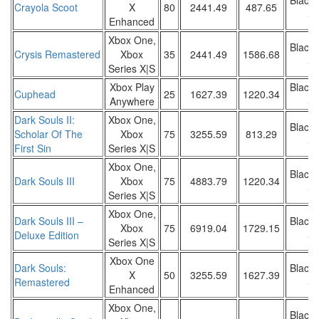
Black 
Crayola Scoot
X
80
2441.49
487.65
Sa
Enhanced
Xbox One,
Black 
Crysis Remastered
Xbox
35
2441.49
1586.68
Sa
Series X|S
Xbox Play
Black 
Cuphead
25
1627.39
1220.34
Anywhere
Sa
Dark Souls II:
Xbox One,
Black 
Scholar Of The
Xbox
75
3255.59
813.29
Sa
First Sin
Series X|S
Xbox One,
Black 
Dark Souls III
Xbox
75
4883.79
1220.34
Sa
Series X|S
Xbox One,
Dark Souls III –
Black 
Xbox
75
6919.04
1729.15
Deluxe Edition
Sa
Series X|S
Xbox One
Dark Souls:
Black 
X
50
3255.59
1627.39
Remastered
Sa
Enhanced
Xbox One,
Black 