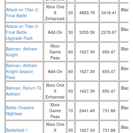
Xbox One
Attack on Titan 2:
Black 
X
30
4883.79
3418.41
Final Battle
Sa
Enhanced
Attack on Titan 2:
Black 
Final Battle
Add-On
30
3255.59
2278.67
Sa
Upgrade Pack
Xbox
Batman: Arkham
Black 
Game
60
1627.39
650.47
Knight
Sa
Pass
Batman: Arkham
Black 
Knight Season
Add-On
60
1627.39
650.47
Sa
Pass
Xbox One
Batman: Return To
Black 
X
50
1627.39
650.47
Arkham
Sa
Enhanced
Xbox
Battle Chasers:
Black 
Game
70
2441.49
731.88
Nightwar
Sa
Pass
Xbox One
Black 
Battlefield 1
X
55
1627.39
731.88