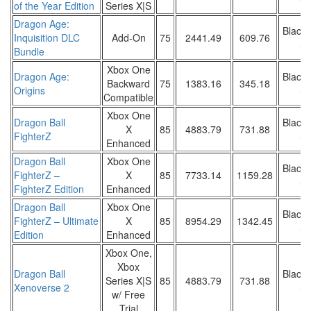
of the Year Edition
Series X|S
Dragon Age:
Black 
Inquisition DLC
Add-On
75
2441.49
609.76
Sa
Bundle
Xbox One
Dragon Age:
Black 
Backward
75
1383.16
345.18
Origins
Sa
Compatible
Xbox One
Dragon Ball
Black 
X
85
4883.79
731.88
FighterZ
Sa
Enhanced
Dragon Ball
Xbox One
Black 
FighterZ –
X
85
7733.14
1159.28
Sa
FighterZ Edition
Enhanced
Dragon Ball
Xbox One
Black 
FighterZ – Ultimate
X
85
8954.29
1342.45
Sa
Edition
Enhanced
Xbox One,
Xbox
Dragon Ball
Black 
Series X|S
85
4883.79
731.88
Xenoverse 2
Sa
w/ Free
Trial