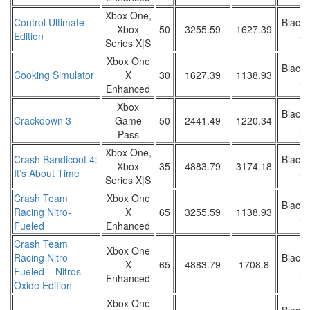
Xbox One,
Control Ultimate
Black 
Xbox
50
3255.59
1627.39
Edition
Sa
Series X|S
Xbox One
Black 
Cooking Simulator
X
30
1627.39
1138.93
Sa
Enhanced
Xbox
Black 
Crackdown 3
Game
50
2441.49
1220.34
Sa
Pass
Xbox One,
Crash Bandicoot 4:
Black 
Xbox
35
4883.79
3174.18
It’s About Time
Sa
Series X|S
Crash Team
Xbox One
Black 
Racing Nitro-
X
65
3255.59
1138.93
Sa
Fueled
Enhanced
Crash Team
Xbox One
Racing Nitro-
Black 
X
65
4883.79
1708.8
Fueled – Nitros
Sa
Enhanced
Oxide Edition
Xbox One