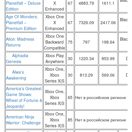
Black 
Planetfall – Deluxe
X
67
4883.79
1611.1
Sa
Edition
Enhanced
Age Of Wonders:
Xbox One
Black 
Planetfall –
X
67
7326.09
2417.06
Sa
Premium Edition
Enhanced
Xbox One
Alice: Madness
Black 
Backward
75
797
198.64
Returns
Sa
Compatible
Alphadia
Xbox Play
30
1220.34
853.99
DW
Genesis
Anywhere
Xbox One,
Alwa’s
Xbox
30
813.29
569.06
DW
Awakening
Series X|S
America’s Greatest
Xbox One,
Game Shows:
Xbox
65
Нет в российском регионе
Wheel of Fortune &
Series X|S
Jeopardy!
Xbox One,
American Ninja
Xbox
85
Нет в российском регионе
Warrior: Challenge
Series X|S