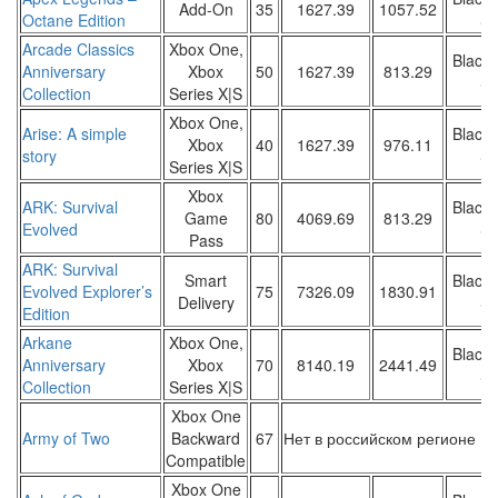
Add-On
35
1627.39
1057.52
Octane Edition
Sa
Arcade Classics
Xbox One,
Black 
Anniversary
Xbox
50
1627.39
813.29
Sa
Collection
Series X|S
Xbox One,
Arise: A simple
Black 
Xbox
40
1627.39
976.11
story
Sa
Series X|S
Xbox
ARK: Survival
Black 
Game
80
4069.69
813.29
Evolved
Sa
Pass
ARK: Survival
Smart
Black 
Evolved Explorer’s
75
7326.09
1830.91
Delivery
Sa
Edition
Arkane
Xbox One,
Black 
Anniversary
Xbox
70
8140.19
2441.49
Sa
Collection
Series X|S
Xbox One
Army of Two
Backward
67
Нет в российском регионе
Compatible
Xbox One