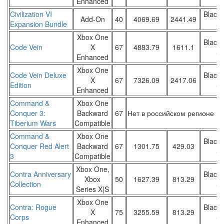
Enhanced
Civilization VI
Black 
Add-On
40
4069.69
2441.49
Expansion Bundle
Sa
Xbox One
Black 
Code Vein
X
67
4883.79
1611.1
Sa
Enhanced
Xbox One
Code Vein Deluxe
Black 
X
67
7326.09
2417.06
Edition
Sa
Enhanced
Command &
Xbox One
Conquer 3:
Backward
67
Нет в российском регионе
Tiberium Wars
Compatible
Command &
Xbox One
Black 
Conquer Red Alert
Backward
67
1301.75
429.03
Sa
3
Compatible
Xbox One,
Contra Anniversary
Black 
Xbox
50
1627.39
813.29
Collection
Sa
Series X|S
Xbox One
Contra: Rogue
Black 
X
75
3255.59
813.29
Corps
Sa
Enhanced