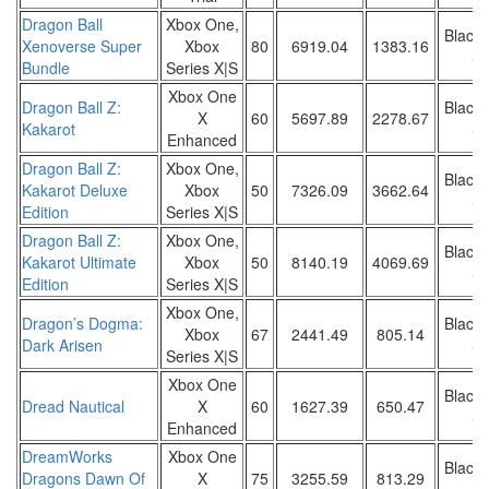
Dragon Ball
Xbox One,
Black 
Xenoverse Super
Xbox
80
6919.04
1383.16
Sa
Bundle
Series X|S
Xbox One
Dragon Ball Z:
Black 
X
60
5697.89
2278.67
Kakarot
Sa
Enhanced
Dragon Ball Z:
Xbox One,
Black 
Kakarot Deluxe
Xbox
50
7326.09
3662.64
Sa
Edition
Series X|S
Dragon Ball Z:
Xbox One,
Black 
Kakarot Ultimate
Xbox
50
8140.19
4069.69
Sa
Edition
Series X|S
Xbox One,
Dragon’s Dogma:
Black 
Xbox
67
2441.49
805.14
Dark Arisen
Sa
Series X|S
Xbox One
Black 
Dread Nautical
X
60
1627.39
650.47
Sa
Enhanced
DreamWorks
Xbox One
Black 
Dragons Dawn Of
X
75
3255.59
813.29