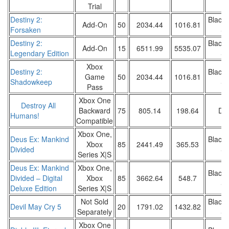
Trial
Destiny 2:
Black 
Add-On
50
2034.44
1016.81
Forsaken
Sa
Destiny 2:
Black 
Add-On
15
6511.99
5535.07
Legendary Edition
Sa
Xbox
Destiny 2:
Black 
Game
50
2034.44
1016.81
Shadowkeep
Sa
Pass
Xbox One
Destroy All
Backward
75
805.14
198.64
DW
Humans!
Compatible
Xbox One,
Deus Ex: Mankind
Black 
Xbox
85
2441.49
365.53
Divided
Sa
Series X|S
Deus Ex: Mankind
Xbox One,
Black 
Divided – Digital
Xbox
85
3662.64
548.7
Sa
Deluxe Edition
Series X|S
Not Sold
Black 
Devil May Cry 5
20
1791.02
1432.82
Separately
Sa
Xbox One