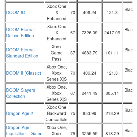
Xbox One
Black 
DOOM 64
X
70
406.24
121.3
Sa
Enhanced
Xbox One
DOOM Eternal
Black 
X
67
7326.09
2417.06
Deluxe Edition
Sa
Enhanced
Xbox
DOOM Eternal
Black 
Game
67
4883.79
1611.1
Standard Edition
Sa
Pass
Xbox One,
Black 
DOOM II (Classic)
Xbox
70
406.24
121.3
Sa
Series X|S
Xbox One,
DOOM Slayers
Black 
Xbox
67
2441.49
805.14
Collection
Sa
Series X|S
Xbox One
Black 
Dragon Age 2
Backward
75
853.99
213.29
Sa
Compatible
Dragon Age:
Xbox One,
Black 
Inquisition – Game
Xbox
75
3255.59
813.29
Sa