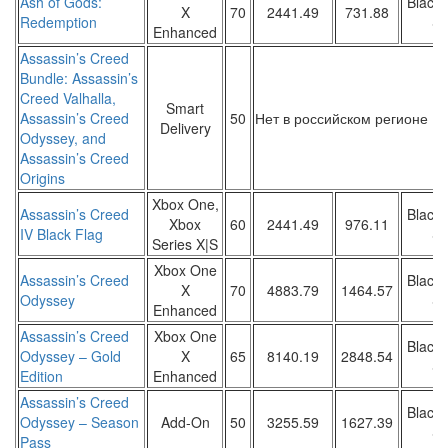
Ash of Gods:
Black 
X
70
2441.49
731.88
Redemption
Sa
Enhanced
Assassin’s Creed
Bundle: Assassin’s
Creed Valhalla,
Smart
Assassin’s Creed
50
Нет в российском регионе
Delivery
Odyssey, and
Assassin’s Creed
Origins
Xbox One,
Assassin’s Creed
Black 
Xbox
60
2441.49
976.11
IV Black Flag
Sa
Series X|S
Xbox One
Assassin’s Creed
Black 
X
70
4883.79
1464.57
Odyssey
Sa
Enhanced
Assassin’s Creed
Xbox One
Black 
Odyssey – Gold
X
65
8140.19
2848.54
Sa
Edition
Enhanced
Assassin’s Creed
Black 
Odyssey – Season
Add-On
50
3255.59
1627.39
Sa
Pass