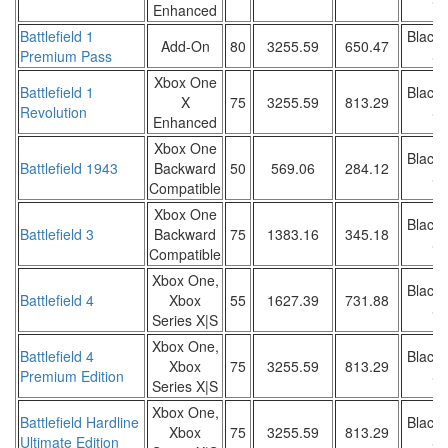
Sa
Enhanced
Battlefield 1
Black 
Add-On
80
3255.59
650.47
Premium Pass
Sa
Xbox One
Battlefield 1
Black 
X
75
3255.59
813.29
Revolution
Sa
Enhanced
Xbox One
Black 
Battlefield 1943
Backward
50
569.06
284.12
Sa
Compatible
Xbox One
Black 
Battlefield 3
Backward
75
1383.16
345.18
Sa
Compatible
Xbox One,
Black 
Battlefield 4
Xbox
55
1627.39
731.88
Sa
Series X|S
Xbox One,
Battlefield 4
Black 
Xbox
75
3255.59
813.29
Premium Edition
Sa
Series X|S
Xbox One,
Battlefield Hardline
Black 
Xbox
75
3255.59
813.29
Ultimate Edition
Sa