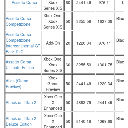
Assetto Corsa
Xbox
60
2441.49
976.11
DW
Series X|S
Xbox One,
Assetto Corsa
Black 
Xbox
50
3255.59
1627.39
Competizione
Sa
Series X|S
Assetto Corsa
Competizione
Black 
Add-On
20
1220.34
976.11
Intercontinental GT
Sa
Pack DLC
Xbox One,
Assetto Corsa
Black 
Xbox
60
3255.59
1301.75
Ultimate Edition
Sa
Series X|S
Xbox
Atlas (Game
Black 
Game
50
2441.49
1220.34
Preview)
Sa
Preview
Xbox One
Black 
Attack on Titan 2
X
50
4883.79
2441.49
Sa
Enhanced
Xbox One
Attack on Titan 2
Black 
X
50
8140.19
4069.69
Deluxe Edition
Sa
Enhanced