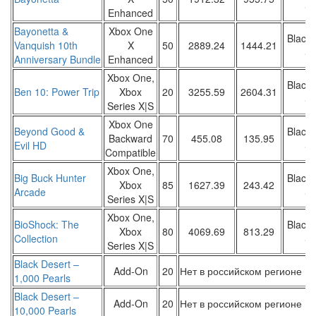
Sa
Enhanced
Bayonetta &
Xbox One
Black 
Vanquish 10th
X
50
2889.24
1444.21
Sa
Anniversary Bundle
Enhanced
Xbox One,
Black 
Ben 10: Power Trip
Xbox
20
3255.59
2604.31
Sa
Series X|S
Xbox One
Beyond Good &
Black 
Backward
70
455.08
135.95
Evil HD
Sa
Compatible
Xbox One,
Big Buck Hunter
Black 
Xbox
85
1627.39
243.42
Arcade
Sa
Series X|S
Xbox One,
BioShock: The
Black 
Xbox
80
4069.69
813.29
Collection
Sa
Series X|S
Black Desert –
Add-On
20
Нет в российском регионе
1,000 Pearls
Black Desert –
Add-On
20
Нет в российском регионе
10,000 Pearls