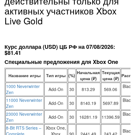
действительны только для
активных участников Xbox
Live Gold
Курс доллара (USD) ЦБ РФ на 07/08/2026:
$81.41
Специальные предложения для Xbox One
Начальная
Текущая
Название игры
Тип игры
(%)
Распр
цена (₽)
цена (₽)
1000 Neverwinter
Black 
Add-On
30
813.29
569.06
Zen
Sa
11000 Neverwinter
Black 
Add-On
30
8140.19
5697.89
Zen
Sa
23000 Neverwinter
Black 
Add-On
30
16281.19
11396.59
Zen
Sa
8-Bit RTS Series –
Xbox One,
Black 
Complete
Xbox
90
2441.49
243.42