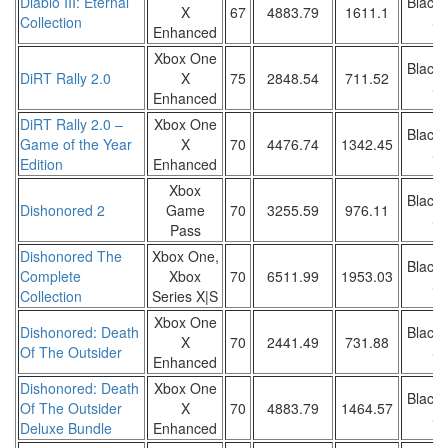
Diablo III: Eternal
Black 
X
67
4883.79
1611.1
Collection
Sa
Enhanced
Xbox One
Black 
DiRT Rally 2.0
X
75
2848.54
711.52
Sa
Enhanced
DiRT Rally 2.0 –
Xbox One
Black 
Game of the Year
X
70
4476.74
1342.45
Sa
Edition
Enhanced
Xbox
Black 
Dishonored 2
Game
70
3255.59
976.11
Sa
Pass
Dishonored The
Xbox One,
Black 
Complete
Xbox
70
6511.99
1953.03
Sa
Collection
Series X|S
Xbox One
Dishonored: Death
Black 
X
70
2441.49
731.88
Of The Outsider
Sa
Enhanced
Dishonored: Death
Xbox One
Black 
Of The Outsider
X
70
4883.79
1464.57
Sa
Deluxe Bundle
Enhanced