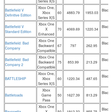
Series X|S
Xbox One,
Battlefield V
Black 
Xbox
60
4883.79
1953.03
Definitive Edition
Sa
Series X|S
Xbox One
Battlefield V
Black 
X
70
4069.69
1220.34
Standard Edition
Sa
Enhanced
Xbox One
Battlefield: Bad
Black 
Backward
67
797
262.95
Company
Sa
Compatible
Xbox One
Battlefield: Bad
Black 
Backward
75
853.99
213.29
Company 2
Sa
Compatible
Xbox One,
Black 
BATTLESHIP
Xbox
60
1220.34
487.65
Sa
Series X|S
Xbox
Black 
Battletoads
Game
50
1627.39
813.29
Sa
Pass
Xbox One
Black 
Bayonetta
X
50
1912.32
955.75