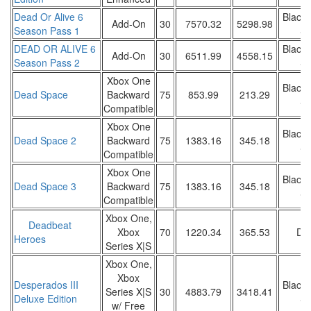
Dead Or Alive 6
Black 
Add-On
30
7570.32
5298.98
Season Pass 1
Sa
DEAD OR ALIVE 6
Black 
Add-On
30
6511.99
4558.15
Season Pass 2
Sa
Xbox One
Black 
Dead Space
Backward
75
853.99
213.29
Sa
Compatible
Xbox One
Black 
Dead Space 2
Backward
75
1383.16
345.18
Sa
Compatible
Xbox One
Black 
Dead Space 3
Backward
75
1383.16
345.18
Sa
Compatible
Xbox One,
Deadbeat
Xbox
70
1220.34
365.53
DW
Heroes
Series X|S
Xbox One,
Xbox
Desperados III
Black 
Series X|S
30
4883.79
3418.41
Deluxe Edition
Sa
w/ Free