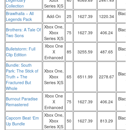
Legendary
Xbox
40
4069.69
2441.49
Sa
Collection
Series X|S
Brawlhalla – All
Black 
Add-On
25
1627.39
1220.34
Legends Pack
Sa
Xbox One,
Brothers: A Tale Of
Black 
Xbox
75
1627.39
406.24
Two Sons
Sa
Series X|S
Xbox One
Bulletstorm: Full
Black 
X
85
3255.59
487.65
Clip Edition
Sa
Enhanced
Bundle: South
Park: The Stick of
Xbox One,
Black 
Truth + The
Xbox
65
6511.99
2278.67
Sa
Fractured But
Series X|S
Whole
Xbox One
Burnout Paradise
Black 
X
75
1627.39
406.24
Remastered
Sa
Enhanced
Xbox One,
Capcom Beat ‘Em
Black 
Xbox
50
1627.39
813.29
Up Bundle
Sa
Series X|S