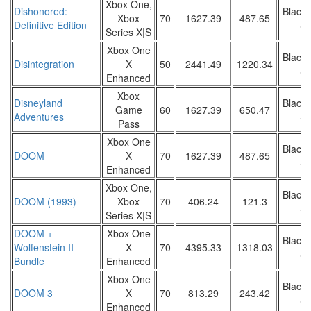
Xbox One,
Dishonored:
Black 
Xbox
70
1627.39
487.65
Definitive Edition
Sa
Series X|S
Xbox One
Black 
Disintegration
X
50
2441.49
1220.34
Sa
Enhanced
Xbox
Disneyland
Black 
Game
60
1627.39
650.47
Adventures
Sa
Pass
Xbox One
Black 
DOOM
X
70
1627.39
487.65
Sa
Enhanced
Xbox One,
Black 
DOOM (1993)
Xbox
70
406.24
121.3
Sa
Series X|S
DOOM +
Xbox One
Black 
Wolfenstein II
X
70
4395.33
1318.03
Sa
Bundle
Enhanced
Xbox One
Black 
DOOM 3
X
70
813.29
243.42
Sa
Enhanced