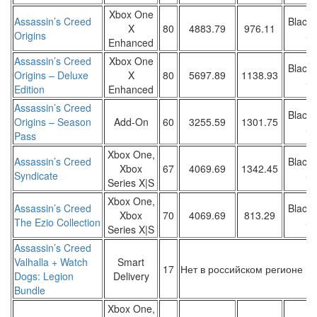
Xbox One
Assassin’s Creed
Black 
X
80
4883.79
976.11
Origins
Sa
Enhanced
Assassin’s Creed
Xbox One
Black 
Origins – Deluxe
X
80
5697.89
1138.93
Sa
Edition
Enhanced
Assassin’s Creed
Black 
Origins – Season
Add-On
60
3255.59
1301.75
Sa
Pass
Xbox One,
Assassin’s Creed
Black 
Xbox
67
4069.69
1342.45
Syndicate
Sa
Series X|S
Xbox One,
Assassin’s Creed
Black 
Xbox
70
4069.69
813.29
The Ezio Collection
Sa
Series X|S
Assassin’s Creed
Valhalla + Watch
Smart
17
Нет в российском регионе
Dogs: Legion
Delivery
Bundle
Xbox One,