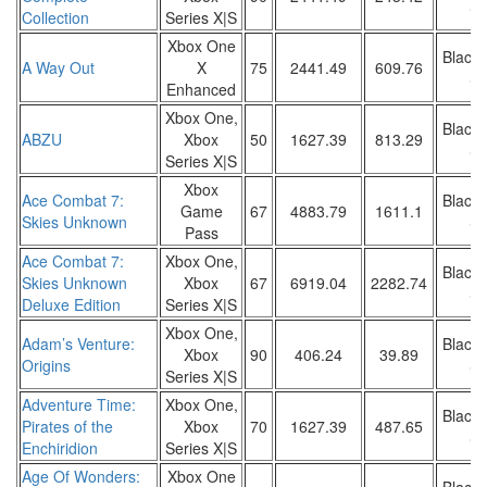
Sa
Collection
Series X|S
Xbox One
Black 
A Way Out
X
75
2441.49
609.76
Sa
Enhanced
Xbox One,
Black 
ABZU
Xbox
50
1627.39
813.29
Sa
Series X|S
Xbox
Ace Combat 7:
Black 
Game
67
4883.79
1611.1
Skies Unknown
Sa
Pass
Ace Combat 7:
Xbox One,
Black 
Skies Unknown
Xbox
67
6919.04
2282.74
Sa
Deluxe Edition
Series X|S
Xbox One,
Adam’s Venture:
Black 
Xbox
90
406.24
39.89
Origins
Sa
Series X|S
Adventure Time:
Xbox One,
Black 
Pirates of the
Xbox
70
1627.39
487.65
Sa
Enchiridion
Series X|S
Age Of Wonders:
Xbox One