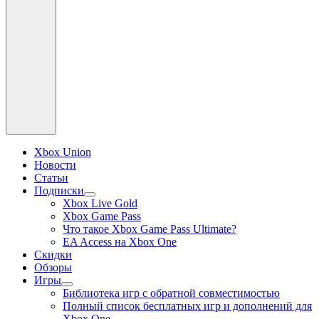
Xbox Union
Новости
Статьи
Подписки
раскрыть
Xbox Live Gold
дочернее
Xbox Game Pass
меню
Что такое Xbox Game Pass Ultimate?
EA Access на Xbox One
Скидки
Обзоры
Игры
раскрыть
Библиотека игр с обратной совместимостью
дочернее
Полный список бесплатных игр и дополнений для
меню
Xbox One