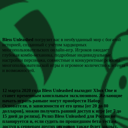
Bless Unleashed
погрузит вас в необузданный мир с богатой
историей, созданный с учётом хардкорных
многопользовательских онлайн-игр. Игроков ожидает
глубокая комбо-механика, подробные индивидуальные
настройки персонажа, совместные и конкурентные режимы
многопользовательской игры и огромное количество контента
и возможностей.
12 марта 2020 года Bless Unleashed выходит Xbox One и
станет временным консольным эксклюзивом. Желающие
начать играть раньше могут приобрести Набор
Основателя, в зависимости от его цены [от 20 до 80
долларов], можно получить ранний доступ к игре [от 7 до
15 дней до релиза]. Релиз
Bless Unleashed для России не
планируется и, если судить по прошедшим бета-тестам,
доступ к серверам других регионов также будет закрыт.