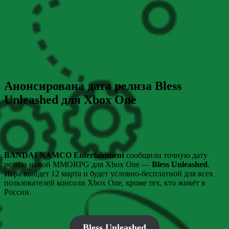
Анонсирована дата релиза Bless
Unleashed для Xbox One
BANDAI NAMCO Entertainment
сообщили точную дату
релиза новой MMORPG для Xbox One —
Bless Unleashed
.
Игра выйдет 12 марта и будет условно-бесплатной для всех
пользователей консоли Xbox One, кроме тех, кто живёт в
России.
Bless Unleashed