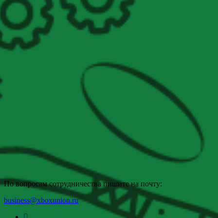
По вопросам сотрудничества пишите на почту:
business@xboxunion.ru