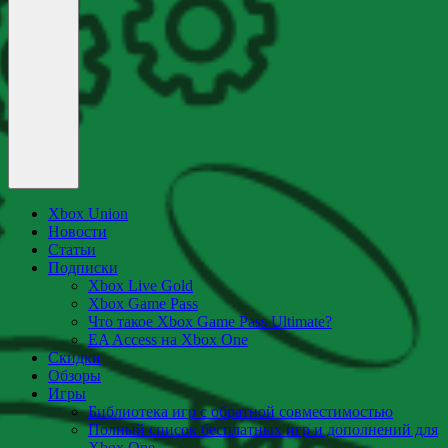
Xbox Union
Новости
Статьи
Подписки
Xbox Live Gold
Xbox Game Pass
Что такое Xbox Game Pass Ultimate?
EA Access на Xbox One
Скидки
Обзоры
Игры
Библиотека игр с обратной совместимостью
Полный список бесплатных игр и дополнений для
Xbox One