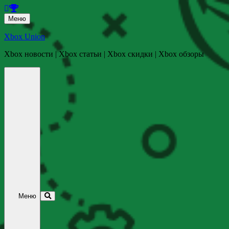
Перейти
Меню
к
содержанию
Xbox Union
Xbox новости | Xbox статьи | Xbox скидки | Xbox обзоры
Перейти
к
содержанию
Меню