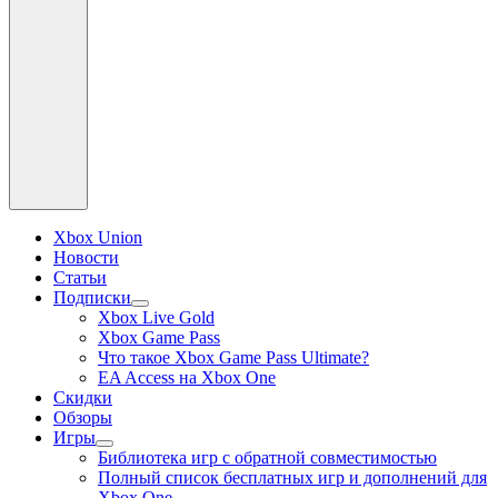
Xbox Union
Новости
Статьи
Подписки
раскрыть
Xbox Live Gold
дочернее
Xbox Game Pass
меню
Что такое Xbox Game Pass Ultimate?
EA Access на Xbox One
Скидки
Обзоры
Игры
раскрыть
Библиотека игр с обратной совместимостью
дочернее
Полный список бесплатных игр и дополнений для
меню
Xbox One