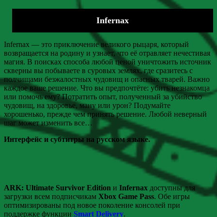
Infernax
Infernax — это приключение великого рыцаря, который
возвращается на родину и узнает, что её отравляет нечестивая
магия. В поисках способа любой ценой уничтожить источник
скверны вы побываете в суровых землях, где сразитесь с
полчищами безжалостных чудовищ и опасных тварей. Важно
каждое ваше решение. Что вы предпочтёте: убить незнакомца
или помочь ему? Потратить опыт, полученный за убийство
чудовищ, на здоровье, ману или урон? Подумайте
хорошенько, прежде чем принять решение. Любой неверный
шаг может изменить все…
Интерфейс и субтитры на русском языке.
ARK: Ultimate Survivor Edition
и
Infernax
доступны для
загрузки всем подписчикам
Xbox Game Pass
. Обе игры
оптимизированы под новое поколение консолей при
поддержке функции
Smart Delivery
.