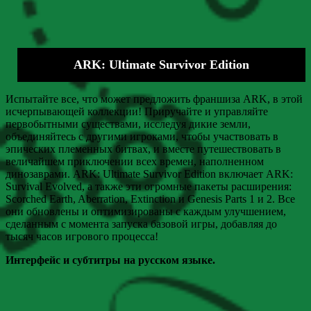
ARK: Ultimate Survivor Edition
Испытайте все, что может предложить франшиза ARK, в этой
исчерпывающей коллекции! Приручайте и управляйте
первобытными существами, исследуя дикие земли,
объединяйтесь с другими игроками, чтобы участвовать в
эпических племенных битвах, и вместе путешествовать в
величайшем приключении всех времен, наполненном
динозаврами. ARK: Ultimate Survivor Edition включает ARK:
Survival Evolved, а также эти огромные пакеты расширения:
Scorched Earth, Aberration, Extinction и Genesis Parts 1 и 2. Все
они обновлены и оптимизированы с каждым улучшением,
сделанным с момента запуска базовой игры, добавляя до
тысяч часов игрового процесса!
Интерфейс и субтитры на русском языке.