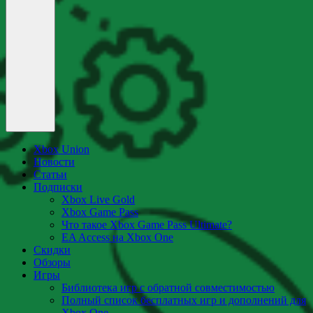
Xbox Union
Новости
Статьи
Подписки
Xbox Live Gold
Xbox Game Pass
Что такое Xbox Game Pass Ultimate?
EA Access на Xbox One
Скидки
Обзоры
Игры
Библиотека игр с обратной совместимостью
Полный список бесплатных игр и дополнений для
Xbox One