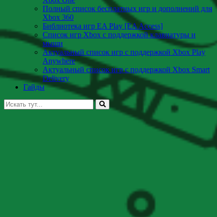
Полный список бесплатных игр и дополнений для
Xbox 360
Библиотека игр EA Play [EA Access]
Список игр Xbox c поддержкой клавиатуры и
мыши
Актуальный список игр с поддержкой Xbox Play
Anywhere
Актуальный список игр с поддержкой Xbox Smart
Delivery
Гайды
Искать: