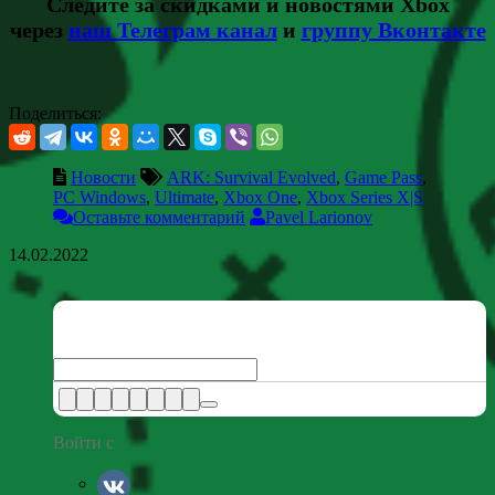
Следите за скидками и новостями Xbox
через
наш Телеграм канал
и
группу Вконтакте
Поделиться:
Новости
ARK: Survival Evolved
,
Game Pass
,
PC Windows
,
Ultimate
,
Xbox One
,
Xbox Series X|S
Оставьте комментарий
Pavel Larionov
14.02.2022
Войти с