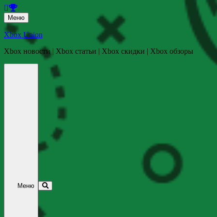
Перейти
Меню
к
содержанию
Xbox Union
Xbox новости | Xbox статьи | Xbox скидки | Xbox обзоры
Перейти
к
содержанию
Меню