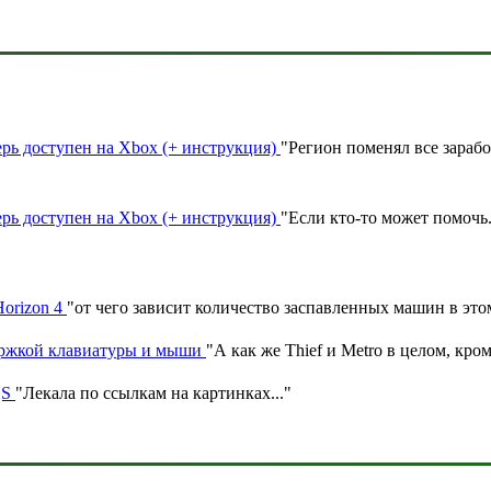
ерь доступен на Xbox (+ инструкция)
"
Регион поменял все зараб
ерь доступен на Xbox (+ инструкция)
"
Если кто-то может помочь
Horizon 4
"
от чего зависит количество заспавленных машин в эт
ержкой клавиатуры и мыши
"
А как же Thief и Metro в целом, кром
|S
"
Лекала по ссылкам на картинках.
.."