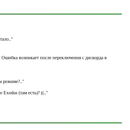
отало
.."
. Ошибка возникает после переключения с дискорда в
ом режиме?
.."
е Exodus (там есть)? ((
.."