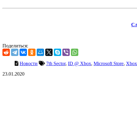
Сл
Поделиться:
Новости
7th Sector
,
ID @ Xbox
,
Microsoft Store
,
Xbox
23.01.2020