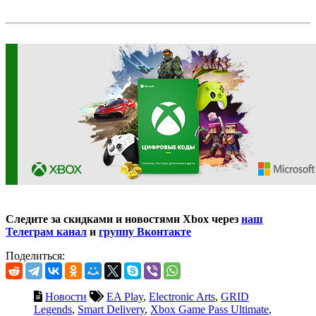
Следите за скидками и новостями Xbox через
наш
Телеграм канал
и
группу Вконтакте
Поделиться:
Новости
EA Play
,
Electronic Arts
,
GRID
Legends
,
Smart Delivery
,
Xbox Game Pass Ultimate
,