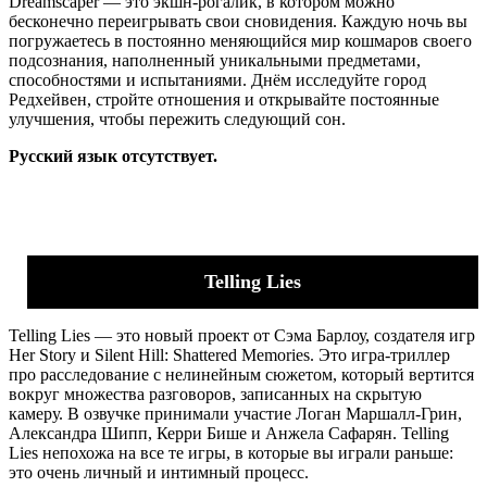
Dreamscaper — это экшн-рогалик, в котором можно
бесконечно переигрывать свои сновидения. Каждую ночь вы
погружаетесь в постоянно меняющийся мир кошмаров своего
подсознания, наполненный уникальными предметами,
способностями и испытаниями. Днём исследуйте город
Редхейвен, стройте отношения и открывайте постоянные
улучшения, чтобы пережить следующий сон.
Русский язык отсутствует.
Telling Lies
Telling Lies — это новый проект от Сэма Барлоу, создателя игр
Her Story и Silent Hill: Shattered Memories. Это игра-триллер
про расследование с нелинейным сюжетом, который вертится
вокруг множества разговоров, записанных на скрытую
камеру. В озвучке принимали участие Логан Маршалл-Грин,
Александра Шипп, Керри Бише и Анжела Сафарян. Telling
Lies непохожа на все те игры, в которые вы играли раньше:
это очень личный и интимный процесс.