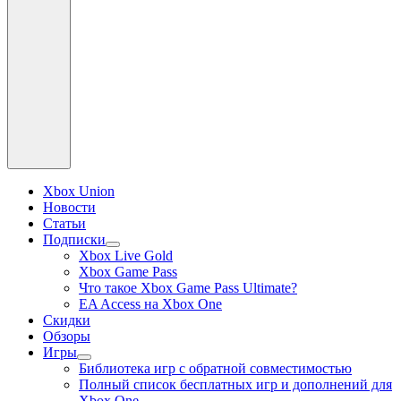
Xbox Union
Новости
Статьи
Подписки
раскрыть
Xbox Live Gold
дочернее
Xbox Game Pass
меню
Что такое Xbox Game Pass Ultimate?
EA Access на Xbox One
Скидки
Обзоры
Игры
раскрыть
Библиотека игр с обратной совместимостью
дочернее
Полный список бесплатных игр и дополнений для
меню
Xbox One