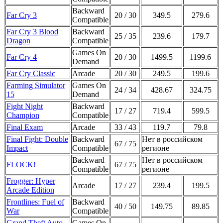
Backward
Far Cry 3
20 / 30
349.5
279.6
Compatible
Far Cry 3 Blood
Backward
25 / 35
239.6
179.7
Dragon
Compatible
Games On
Far Cry 4
20 / 30
1499.5
1199.6
Demand
Far Cry Classic
Arcade
20 / 30
249.5
199.6
Farming Simulator
Games On
24 / 34
428.67
324.75
15
Demand
Fight Night
Backward
17 / 27
719.4
599.5
Champion
Compatible
Final Exam
Arcade
33 / 43
119.7
79.8
Final Fight: Double
Backward
Нет в российском
67 / 75
Impact
Compatible
регионе
Backward
Нет в российском
FLOCK!
67 / 75
Compatible
регионе
Frogger: Hyper
Arcade
17 / 27
239.4
199.5
Arcade Edition
Frontlines: Fuel of
Backward
40 / 50
149.75
89.85
War
Compatible
Grand Theft Auto
Games On