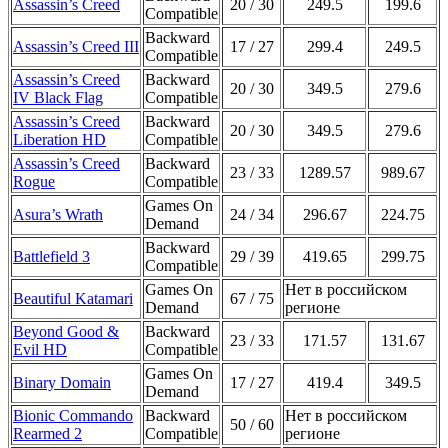
Assassin’s Creed
20 / 30
249.5
199.6
Compatible
Backward
Assassin’s Creed III
17 / 27
299.4
249.5
Compatible
Assassin’s Creed
Backward
20 / 30
349.5
279.6
IV Black Flag
Compatible
Assassin’s Creed
Backward
20 / 30
349.5
279.6
Liberation HD
Compatible
Assassin’s Creed
Backward
23 / 33
1289.57
989.67
Rogue
Compatible
Games On
Asura’s Wrath
24 / 34
296.67
224.75
Demand
Backward
Battlefield 3
29 / 39
419.65
299.75
Compatible
Games On
Нет в российском
Beautiful Katamari
67 / 75
Demand
регионе
Beyond Good &
Backward
23 / 33
171.57
131.67
Evil HD
Compatible
Games On
Binary Domain
17 / 27
419.4
349.5
Demand
Bionic Commando
Backward
Нет в российском
50 / 60
Rearmed 2
Compatible
регионе