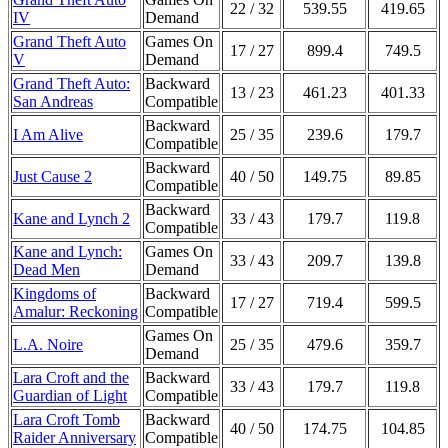
22 / 32
539.55
419.65
IV
Demand
Grand Theft Auto
Games On
17 / 27
899.4
749.5
V
Demand
Grand Theft Auto:
Backward
13 / 23
461.23
401.33
San Andreas
Compatible
Backward
I Am Alive
25 / 35
239.6
179.7
Compatible
Backward
Just Cause 2
40 / 50
149.75
89.85
Compatible
Backward
Kane and Lynch 2
33 / 43
179.7
119.8
Compatible
Kane and Lynch:
Games On
33 / 43
209.7
139.8
Dead Men
Demand
Kingdoms of
Backward
17 / 27
719.4
599.5
Amalur: Reckoning
Compatible
Games On
L.A. Noire
25 / 35
479.6
359.7
Demand
Lara Croft and the
Backward
33 / 43
179.7
119.8
Guardian of Light
Compatible
Lara Croft Tomb
Backward
40 / 50
174.75
104.85
Raider Anniversary
Compatible