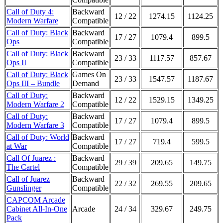
Call of Duty 4:
Backward
12 / 22
1274.15
1124.25
Modern Warfare
Compatible
Call of Duty: Black
Backward
17 / 27
1079.4
899.5
Ops
Compatible
Call of Duty: Black
Backward
23 / 33
1117.57
857.67
Ops II
Compatible
Call of Duty: Black
Games On
23 / 33
1547.57
1187.67
Ops III – Bundle
Demand
Call of Duty:
Backward
12 / 22
1529.15
1349.25
Modern Warfare 2
Compatible
Call of Duty:
Backward
17 / 27
1079.4
899.5
Modern Warfare 3
Compatible
Call of Duty: World
Backward
17 / 27
719.4
599.5
at War
Compatible
Call Of Juarez :
Backward
29 / 39
209.65
149.75
The Cartel
Compatible
Call of Juarez
Backward
22 / 32
269.55
209.65
Gunslinger
Compatible
CAPCOM Arcade
Cabinet All-In-One
Arcade
24 / 34
329.67
249.75
Pack