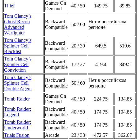
Games On
Thief
40 / 50
149.75
89.85
Demand
Tom Clancy’s
Ghost Recon
Backward
Нет в российском
50 / 60
Advanced
Compatible
регионе
Warfighter
Tom Clancy’s
Backward
Splinter Cell
20 / 30
649.5
519.6
Compatible
Blacklist
Tom Clancy’s
Backward
Splinter Cell
17 / 27
419.4
349.5
Compatible
Conviction
Tom Clancy’s
Backward
Нет в российском
Splinter Cell
50 / 60
Compatible
регионе
Double Agent
Games On
Tomb Raider
40 / 50
224.75
134.85
Demand
Tomb Raider:
Backward
40 / 50
174.75
104.85
Legend
Compatible
Tomb Raider:
Backward
40 / 50
174.75
104.85
Underworld
Compatible
Trials Fusion
Arcade
23 / 33
472.57
362.67