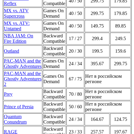
40 / 50
299.75
179.85
Reflex
Compatible
MX vs. ATV
Games On
40 / 50
299.75
179.85
Supercross
Demand
MX vs. ATV:
Games On
40 / 50
149.75
89.85
Untamed
Demand
NBA JAM: On
Backward
17 / 27
299.4
249.5
Fire Edition
Compatible
Backward
Outland
20 / 30
199.5
159.6
Compatible
PAC-MAN and the
Games On
24 / 34
395.67
299.75
Ghostly Adventures
Demand
PAC-MAN and the
Games On
Нет в российском
Ghostly Adventures
67 / 75
Demand
регионе
2
Backward
Нет в российском
Prey
70 / 80
Compatible
регионе
Backward
Нет в российском
Prince of Persia
50 / 60
Compatible
регионе
Quantum
Backward
24 / 34
164.67
124.75
Conundrum
Compatible
Backward
RAGE
23 / 33
257.57
197.67