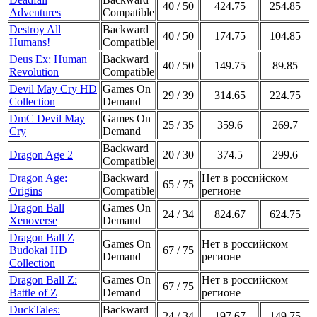
40 / 50
424.75
254.85
Adventures
Compatible
Destroy All
Backward
40 / 50
174.75
104.85
Humans!
Compatible
Deus Ex: Human
Backward
40 / 50
149.75
89.85
Revolution
Compatible
Devil May Cry HD
Games On
29 / 39
314.65
224.75
Collection
Demand
DmC Devil May
Games On
25 / 35
359.6
269.7
Cry
Demand
Backward
Dragon Age 2
20 / 30
374.5
299.6
Compatible
Dragon Age:
Backward
Нет в российском
65 / 75
Origins
Compatible
регионе
Dragon Ball
Games On
24 / 34
824.67
624.75
Xenoverse
Demand
Dragon Ball Z
Games On
Нет в российском
Budokai HD
67 / 75
Demand
регионе
Collection
Dragon Ball Z:
Games On
Нет в российском
67 / 75
Battle of Z
Demand
регионе
DuckTales:
Backward
24 / 34
197.67
149.75