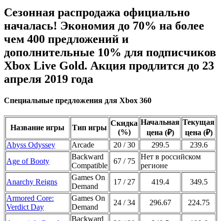
Сезонная распродажа официально
началась! Экономия до 70% на более
чем 400 предложений и
дополнительные 10% для подписчиков
Xbox Live Gold. Акция продлится до 23
апреля 2019 года
Специальные предложения для Xbox 360
Начальная
Текущая
Скидка
Название игры
Тип игры
(%)
цена (₽)
цена (₽)
Abyss Odyssey
Arcade
20 / 30
299.5
239.6
Backward
Нет в российском
Age of Booty
67 / 75
Compatible
регионе
Games On
Anarchy Reigns
17 / 27
419.4
349.5
Demand
Armored Core:
Games On
24 / 34
296.67
224.75
Verdict Day
Demand
Backward