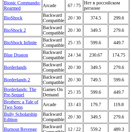
Bionic Commando:
Нет в российском
Arcade
67 / 75
Rearmed
регионе
Backward
BioShock
20 / 30
374.5
299.6
Compatible
Backward
BioShock 2
20 / 30
349.5
279.6
Compatible
Backward
BioShock Infinite
25 / 35
599.6
449.7
Compatible
Backward
Blue Dragon
24 / 34
230.67
174.75
Compatible
Backward
Borderlands
20 / 30
349.5
279.6
Compatible
Backward
Borderlands 2
20 / 30
749.5
599.6
Compatible
Borderlands: The
Games On
25 / 35
599.6
449.7
Pre-Sequel
Demand
Brothers: a Tale of
Arcade
33 / 43
179.7
119.8
Two Sons
Bully Scholarship
Backward
20 / 30
349.5
279.6
Edition
Compatible
Backward
Burnout Revenge
12 / 22
559.2
489.3
Compatible