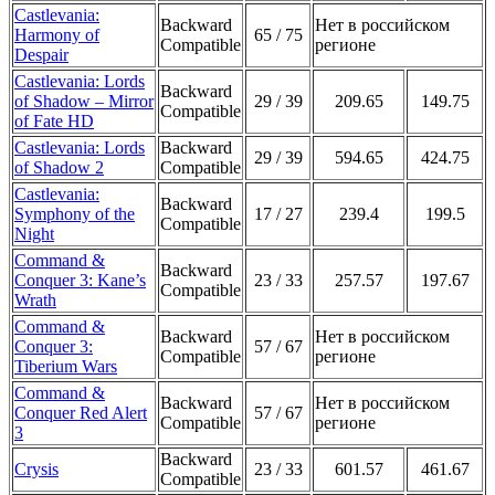
Castlevania:
Backward
Нет в российском
Harmony of
65 / 75
Compatible
регионе
Despair
Castlevania: Lords
Backward
of Shadow – Mirror
29 / 39
209.65
149.75
Compatible
of Fate HD
Castlevania: Lords
Backward
29 / 39
594.65
424.75
of Shadow 2
Compatible
Castlevania:
Backward
Symphony of the
17 / 27
239.4
199.5
Compatible
Night
Command &
Backward
Conquer 3: Kane’s
23 / 33
257.57
197.67
Compatible
Wrath
Command &
Backward
Нет в российском
Conquer 3:
57 / 67
Compatible
регионе
Tiberium Wars
Command &
Backward
Нет в российском
Conquer Red Alert
57 / 67
Compatible
регионе
3
Backward
Crysis
23 / 33
601.57
461.67
Compatible