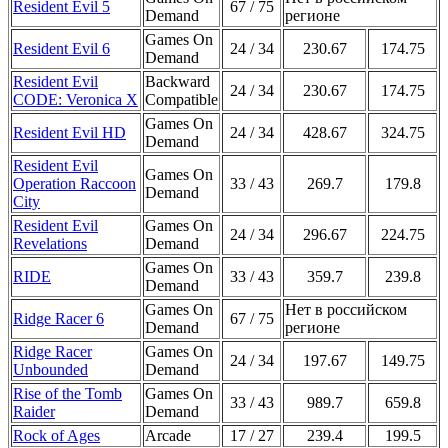
Resident Evil 5
67 / 75
Demand
регионе
Games On
Resident Evil 6
24 / 34
230.67
174.75
Demand
Resident Evil
Backward
24 / 34
230.67
174.75
CODE: Veronica X
Compatible
Games On
Resident Evil HD
24 / 34
428.67
324.75
Demand
Resident Evil
Games On
Operation Raccoon
33 / 43
269.7
179.8
Demand
City
Resident Evil
Games On
24 / 34
296.67
224.75
Revelations
Demand
Games On
RIDE
33 / 43
359.7
239.8
Demand
Games On
Нет в российском
Ridge Racer 6
67 / 75
Demand
регионе
Ridge Racer
Games On
24 / 34
197.67
149.75
Unbounded
Demand
Rise of the Tomb
Games On
33 / 43
989.7
659.8
Raider
Demand
Rock of Ages
Arcade
17 / 27
239.4
199.5