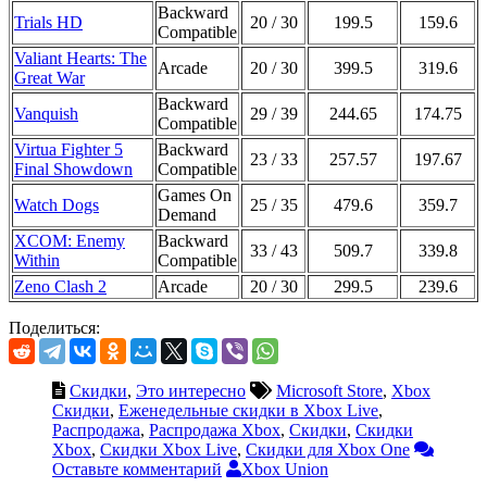
Backward
Trials HD
20 / 30
199.5
159.6
Compatible
Valiant Hearts: The
Arcade
20 / 30
399.5
319.6
Great War
Backward
Vanquish
29 / 39
244.65
174.75
Compatible
Virtua Fighter 5
Backward
23 / 33
257.57
197.67
Final Showdown
Compatible
Games On
Watch Dogs
25 / 35
479.6
359.7
Demand
XCOM: Enemy
Backward
33 / 43
509.7
339.8
Within
Compatible
Zeno Clash 2
Arcade
20 / 30
299.5
239.6
Поделиться:
Скидки
,
Это интересно
Microsoft Store
,
Xbox
Скидки
,
Еженедельные скидки в Xbox Live
,
Распродажа
,
Распродажа Xbox
,
Скидки
,
Скидки
Xbox
,
Скидки Xbox Live
,
Скидки для Xbox One
Оставьте комментарий
Xbox Union