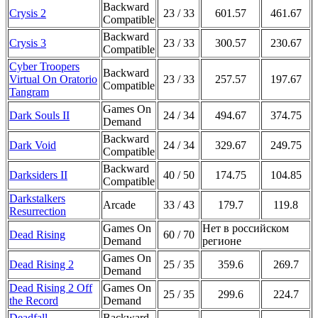
Backward
Crysis 2
23 / 33
601.57
461.67
Compatible
Backward
Crysis 3
23 / 33
300.57
230.67
Compatible
Cyber Troopers
Backward
Virtual On Oratorio
23 / 33
257.57
197.67
Compatible
Tangram
Games On
Dark Souls II
24 / 34
494.67
374.75
Demand
Backward
Dark Void
24 / 34
329.67
249.75
Compatible
Backward
Darksiders II
40 / 50
174.75
104.85
Compatible
Darkstalkers
Arcade
33 / 43
179.7
119.8
Resurrection
Games On
Нет в российском
Dead Rising
60 / 70
Demand
регионе
Games On
Dead Rising 2
25 / 35
359.6
269.7
Demand
Dead Rising 2 Off
Games On
25 / 35
299.6
224.7
the Record
Demand
Deadfall
Backward