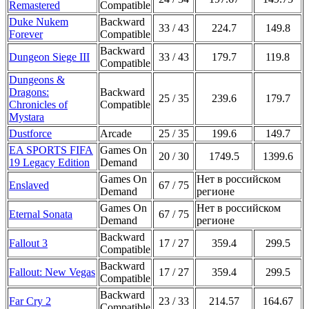
Remastered
Compatible
Duke Nukem
Backward
33 / 43
224.7
149.8
Forever
Compatible
Backward
Dungeon Siege III
33 / 43
179.7
119.8
Compatible
Dungeons &
Dragons:
Backward
25 / 35
239.6
179.7
Chronicles of
Compatible
Mystara
Dustforce
Arcade
25 / 35
199.6
149.7
EA SPORTS FIFA
Games On
20 / 30
1749.5
1399.6
19 Legacy Edition
Demand
Games On
Нет в российском
Enslaved
67 / 75
Demand
регионе
Games On
Нет в российском
Eternal Sonata
67 / 75
Demand
регионе
Backward
Fallout 3
17 / 27
359.4
299.5
Compatible
Backward
Fallout: New Vegas
17 / 27
359.4
299.5
Compatible
Backward
Far Cry 2
23 / 33
214.57
164.67
Compatible