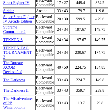
Backward
Street Fighter IV
17 / 27
449.4
374.5
Compatible
Strider
Arcade
33 / 43
179.7
119.8
Super Street Fighter
Backward
20 / 30
599.5
479.6
IV Arcade Edition
Compatible
Supreme
Backward
24 / 34
197.67
149.75
Commander 2
Compatible
Backward
TEKKEN 6
24 / 34
197.67
149.75
Compatible
TEKKEN TAG
Backward
TOURNAMENT
24 / 34
230.67
174.75
Compatible
2
The Bureau:
Backward
XCOM
40 / 50
224.75
134.85
Compatible
Declassified
Backward
The Darkness
33 / 43
224.7
149.8
Compatible
Backward
The Darkness II
33 / 43
359.7
239.8
Compatible
The Misadventures
Backward
of PB
33 / 43
119.7
79.8
Compatible
Winterbottom