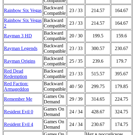
Compatible
Backward
Rainbow Six Vegas
23 / 33
214.57
164.67
Compatible
Rainbow Six Vegas
Backward
23 / 33
214.57
164.67
2
Compatible
Backward
Rayman 3 HD
20 / 30
199.5
159.6
Compatible
Backward
Rayman Legends
23 / 33
300.57
230.67
Compatible
Backward
Rayman Origins
25 / 35
239.6
179.7
Compatible
Red Dead
Backward
23 / 33
515.57
395.67
Redemption
Compatible
Red Faction:
Backward
40 / 50
299.75
179.85
Armageddon
Compatible
Games On
Remember Me
29 / 39
314.65
224.75
Demand
Games On
Resident Evil 0
24 / 34
428.67
324.75
Demand
Games On
Resident Evil 4
24 / 34
230.67
174.75
Demand
Games On
Нет в российском