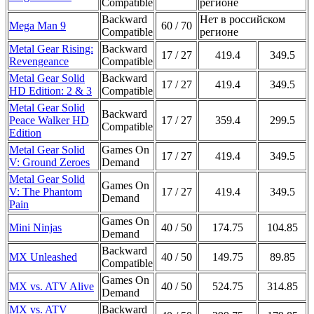
Compatible
регионе
Backward
Нет в российском
Mega Man 9
60 / 70
Compatible
регионе
Metal Gear Rising:
Backward
17 / 27
419.4
349.5
Revengeance
Compatible
Metal Gear Solid
Backward
17 / 27
419.4
349.5
HD Edition: 2 & 3
Compatible
Metal Gear Solid
Backward
Peace Walker HD
17 / 27
359.4
299.5
Compatible
Edition
Metal Gear Solid
Games On
17 / 27
419.4
349.5
V: Ground Zeroes
Demand
Metal Gear Solid
Games On
V: The Phantom
17 / 27
419.4
349.5
Demand
Pain
Games On
Mini Ninjas
40 / 50
174.75
104.85
Demand
Backward
MX Unleashed
40 / 50
149.75
89.85
Compatible
Games On
MX vs. ATV Alive
40 / 50
524.75
314.85
Demand
MX vs. ATV
Backward