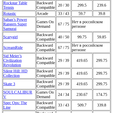
Rockstar Table
Backward
20 / 30
299.5
239.6
Tennis
Compatible
Rotastic
Arcade
33 / 43
59.7
39.8
Saban’s Power
Games On
Нет в российском
Rangers Super
67 / 75
Demand
регионе
Samurai
Backward
Scarygirl
40 / 50
99.75
59.85
Compatible
Backward
Нет в российском
ScreamRide
67 / 75
Compatible
регионе
Sid Meier’s
Backward
Civilization
29 / 39
419.65
299.75
Compatible
Revolution
Silent Hill: HD
Backward
29 / 39
419.65
299.75
Collection
Compatible
Backward
Skate 3
29 / 39
419.65
299.75
Compatible
SOULCALIBUR
Games On
24 / 34
230.67
174.75
V
Demand
Spec Ops: The
Backward
33 / 43
509.7
339.8
Line
Compatible