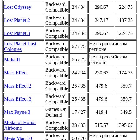
Backward
Lost Odyssey
24 / 34
296.67
224.75
Compatible
Backward
Lost Planet 2
24 / 34
247.17
187.25
Compatible
Backward
Lost Planet 3
24 / 34
296.67
224.75
Compatible
Lost Planet Lost
Backward
Нет в российском
67 / 75
Colonies
Compatible
регионе
Backward
Нет в российском
Mafia II
65 / 75
Compatible
регионе
Backward
Mass Effect
24 / 34
230.67
174.75
Compatible
Backward
Mass Effect 2
25 / 35
479.6
359.7
Compatible
Backward
Mass Effect 3
25 / 35
479.6
359.7
Compatible
Games On
Max Payne 3
17 / 27
419.4
349.5
Demand
Medal of Honor
Backward
23 / 33
515.57
395.67
Airborne
Compatible
Backward
Нет в российском
Mega Man 10
60 / 70