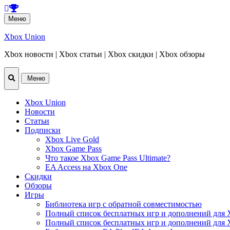
Перейти
Меню
к
содержанию
Xbox Union
Xbox новости | Xbox статьи | Xbox скидки | Xbox обзоры
Перейти
Меню
к
содержанию
Xbox Union
Новости
Статьи
Подписки
Xbox Live Gold
Xbox Game Pass
Что такое Xbox Game Pass Ultimate?
EA Access на Xbox One
Скидки
Обзоры
Игры
Библиотека игр с обратной совместимостью
Полный список бесплатных игр и дополнений для 
Полный список бесплатных игр и дополнений для 