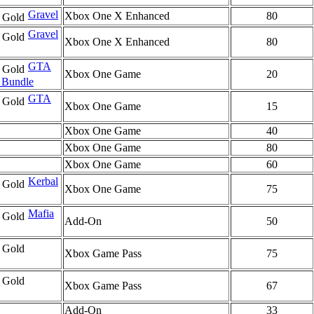
Gravel
Xbox One X Enhanced
80
Gravel
Xbox One X Enhanced
80
GTA
Xbox One Game
20
d Bundle
GTA
Xbox One Game
15
Xbox One Game
40
Xbox One Game
80
Xbox One Game
60
Kerbal
Xbox One Game
75
Mafia
Add-On
50
Xbox Game Pass
75
Xbox Game Pass
67
Add-On
33