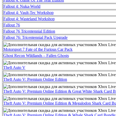
Fallout 4: Game Of The Year Edition
Fallout 4: Nuka-World
Fallout 4: Vault-Tec Workshop
Fallout 4: Wasteland Workshop
Fallout 76
Fallout 76 Tricentennial Edition
Fallout 76: Tricentennial Pack Upgrade
Motorsport 7 Fate of the Furious Car Pack
Ghost Recon Wildlands – Fallen Ghosts
Theft Auto V
Theft Auto V: Premium Online Edition
Theft Auto V: Premium Online Edition & Great White Shark Card B
Theft Auto V: Premium Online Edition & Megalodon Shark Card B
Theft Auto V: Premium Online Edition & Whale Shark Card Bundle