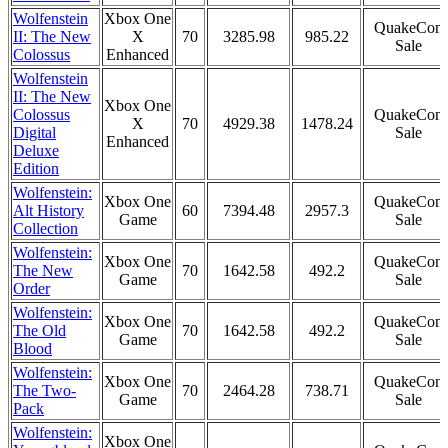
Wolfenstein
Xbox One
QuakeCon
II: The New
X
70
3285.98
985.22
Sale
Colossus
Enhanced
Wolfenstein
II: The New
Xbox One
Colossus
QuakeCon
X
70
4929.38
1478.24
Digital
Sale
Enhanced
Deluxe
Edition
Wolfenstein:
Xbox One
QuakeCon
Alt History
60
7394.48
2957.3
Game
Sale
Collection
Wolfenstein:
Xbox One
QuakeCon
The New
70
1642.58
492.2
Game
Sale
Order
Wolfenstein:
Xbox One
QuakeCon
The Old
70
1642.58
492.2
Game
Sale
Blood
Wolfenstein:
Xbox One
QuakeCon
The Two-
70
2464.28
738.71
Game
Sale
Pack
Wolfenstein:
Xbox One