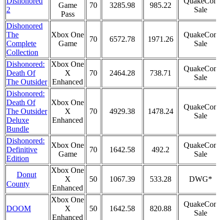
Dishonored
QuakeCon
Game
70
3285.98
985.22
2
Sale
Pass
Dishonored
The
Xbox One
QuakeCon
70
6572.78
1971.26
Complete
Game
Sale
Collection
Dishonored:
Xbox One
QuakeCon
Death Of
X
70
2464.28
738.71
Sale
The Outsider
Enhanced
Dishonored:
Death Of
Xbox One
QuakeCon
The Outsider
X
70
4929.38
1478.24
Sale
Deluxe
Enhanced
Bundle
Dishonored:
Xbox One
QuakeCon
Definitive
70
1642.58
492.2
Game
Sale
Edition
Xbox One
Donut
X
50
1067.39
533.28
DWG*
County
Enhanced
Xbox One
QuakeCon
DOOM
X
50
1642.58
820.88
Sale
Enhanced