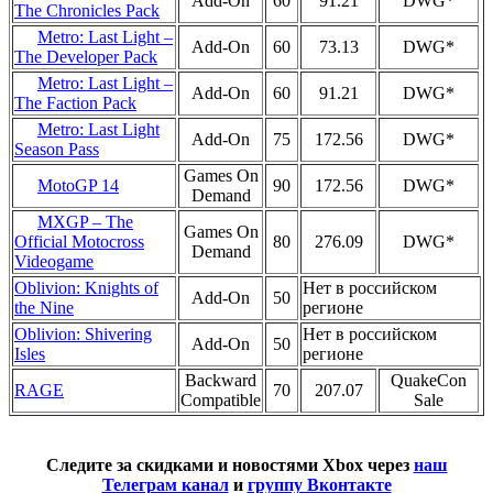
Add-On
60
91.21
DWG*
The Chronicles Pack
Metro: Last Light –
Add-On
60
73.13
DWG*
The Developer Pack
Metro: Last Light –
Add-On
60
91.21
DWG*
The Faction Pack
Metro: Last Light
Add-On
75
172.56
DWG*
Season Pass
Games On
MotoGP 14
90
172.56
DWG*
Demand
MXGP – The
Games On
80
276.09
DWG*
Official Motocross
Demand
Videogame
Oblivion: Knights of
Нет в российском
Add-On
50
the Nine
регионе
Oblivion: Shivering
Нет в российском
Add-On
50
Isles
регионе
Backward
QuakeCon
RAGE
70
207.07
Compatible
Sale
Следите за скидками и новостями Xbox через
наш
Телеграм канал
и
группу Вконтакте