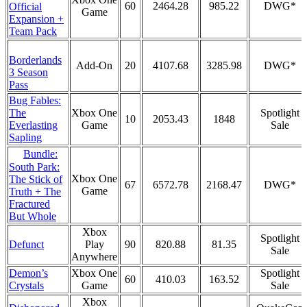
60
2464.28
985.22
DWG*
Official
Game
Expansion +
Team Pack
Borderlands
Add-On
20
4107.68
3285.98
DWG*
3 Season
Pass
Bug Fables:
The
Xbox One
Spotlight
10
2053.43
1848
Everlasting
Game
Sale
Sapling
Bundle:
South Park:
Xbox One
The Stick of
67
6572.78
2168.47
DWG*
Game
Truth + The
Fractured
But Whole
Xbox
Spotlight
Defunct
Play
90
820.88
81.35
Sale
Anywhere
Demon’s
Xbox One
Spotlight
60
410.03
163.52
Crystals
Game
Sale
Xbox