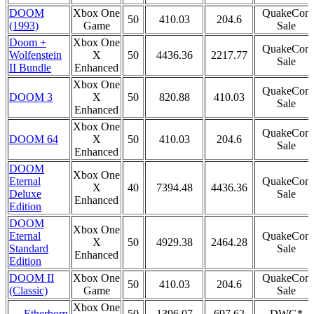
DOOM
Xbox One
QuakeCon
50
410.03
204.6
(1993)
Game
Sale
Doom +
Xbox One
QuakeCon
Wolfenstein
X
50
4436.36
2217.77
Sale
II Bundle
Enhanced
Xbox One
QuakeCon
DOOM 3
X
50
820.88
410.03
Sale
Enhanced
Xbox One
QuakeCon
DOOM 64
X
50
410.03
204.6
Sale
Enhanced
DOOM
Xbox One
Eternal
QuakeCon
X
40
7394.48
4436.36
Deluxe
Sale
Enhanced
Edition
DOOM
Xbox One
Eternal
QuakeCon
X
50
4929.38
2464.28
Standard
Sale
Enhanced
Edition
DOOM II
Xbox One
QuakeCon
50
410.03
204.6
(Classic)
Game
Sale
Xbox One
Etherborn
50
1396.07
697.62
DWG*