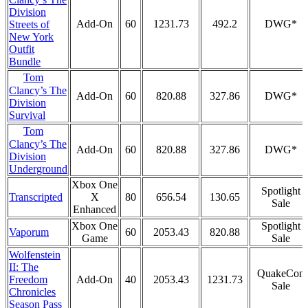
Division
Add-On
60
1231.73
492.2
DWG*
Streets of
New York
Outfit
Bundle
Tom
Clancy’s The
Add-On
60
820.88
327.86
DWG*
Division
Survival
Tom
Clancy’s The
Add-On
60
820.88
327.86
DWG*
Division
Underground
Xbox One
Spotlight
Transcripted
X
80
656.54
130.65
Sale
Enhanced
Xbox One
Spotlight
Vaporum
60
2053.43
820.88
Game
Sale
Wolfenstein
II: The
QuakeCon
Freedom
Add-On
40
2053.43
1231.73
Sale
Chronicles
Season Pass