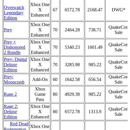
Xbox One
Overwatch
X
67
6572.78
2168.47
DWG*
Legendary
Enhanced
Edition
Xbox One
QuakeCon
Prey
X
70
2464.28
738.71
Sale
Enhanced
Prey +
Xbox One
QuakeCon
Dishonored
X
70
5340.23
1601.49
Sale
2 Bundle
Enhanced
Prey: Digital
Xbox One
QuakeCon
Deluxe
X
70
3285.98
985.22
Sale
Edition
Enhanced
Prey:
QuakeCon
Add-On
60
1642.58
656.54
Mooncrash
Sale
Xbox
QuakeCon
Rage 2
Game
80
4929.38
985.22
Sale
Pass
Rage 2:
Xbox One
QuakeCon
Deluxe
X
80
6572.78
1313.9
Sale
Edition
Enhanced
Red Dead
Xbox One
Redemption