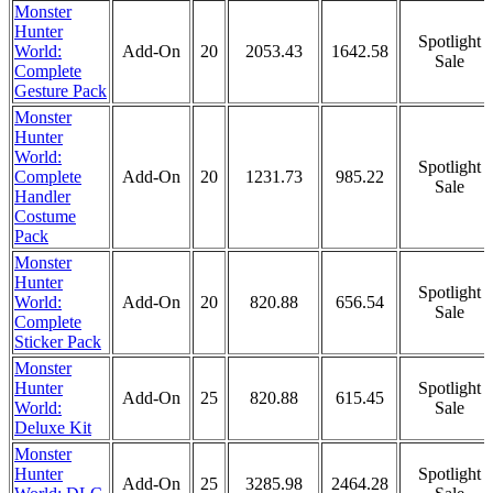
Monster
Hunter
Spotlight
World:
Add-On
20
2053.43
1642.58
Sale
Complete
Gesture Pack
Monster
Hunter
World:
Spotlight
Complete
Add-On
20
1231.73
985.22
Sale
Handler
Costume
Pack
Monster
Hunter
Spotlight
World:
Add-On
20
820.88
656.54
Sale
Complete
Sticker Pack
Monster
Hunter
Spotlight
Add-On
25
820.88
615.45
World:
Sale
Deluxe Kit
Monster
Hunter
Spotlight
Add-On
25
3285.98
2464.28