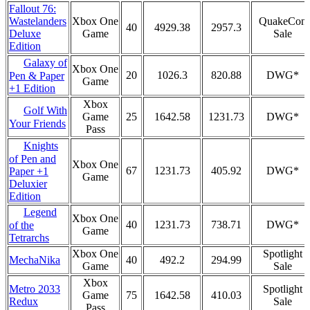
Fallout 76:
Wastelanders
Xbox One
QuakeCon
40
4929.38
2957.3
Deluxe
Game
Sale
Edition
Galaxy of
Xbox One
20
1026.3
820.88
DWG*
Pen & Paper
Game
+1 Edition
Xbox
Golf With
Game
25
1642.58
1231.73
DWG*
Your Friends
Pass
Knights
of Pen and
Xbox One
67
1231.73
405.92
DWG*
Paper +1
Game
Deluxier
Edition
Legend
Xbox One
40
1231.73
738.71
DWG*
of the
Game
Tetrarchs
Xbox One
Spotlight
MechaNika
40
492.2
294.99
Game
Sale
Xbox
Metro 2033
Spotlight
Game
75
1642.58
410.03
Redux
Sale
Pass