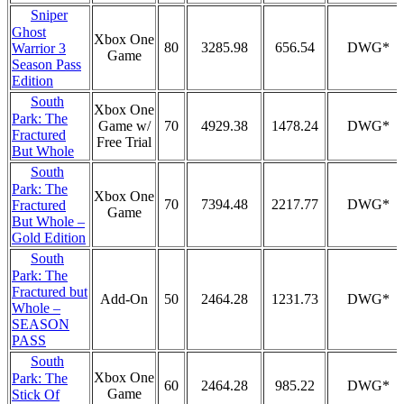
Sniper
Ghost
Xbox One
80
3285.98
656.54
DWG*
Warrior 3
Game
Season Pass
Edition
South
Xbox One
Park: The
Game w/
70
4929.38
1478.24
DWG*
Fractured
Free Trial
But Whole
South
Park: The
Xbox One
70
7394.48
2217.77
DWG*
Fractured
Game
But Whole –
Gold Edition
South
Park: The
Fractured but
Add-On
50
2464.28
1231.73
DWG*
Whole –
SEASON
PASS
South
Xbox One
Park: The
60
2464.28
985.22
DWG*
Game
Stick Of