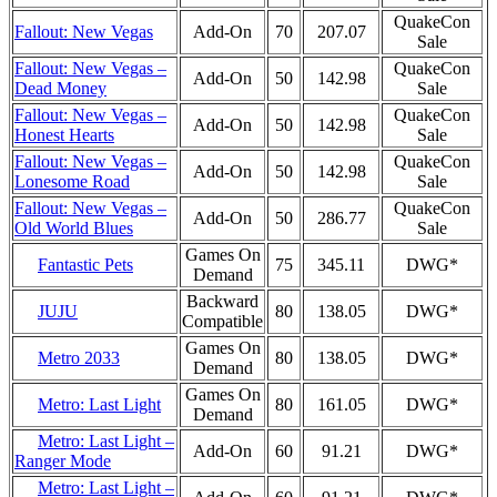
QuakeCon
Fallout: New Vegas
Add-On
70
207.07
Sale
Fallout: New Vegas –
QuakeCon
Add-On
50
142.98
Dead Money
Sale
Fallout: New Vegas –
QuakeCon
Add-On
50
142.98
Honest Hearts
Sale
Fallout: New Vegas –
QuakeCon
Add-On
50
142.98
Lonesome Road
Sale
Fallout: New Vegas –
QuakeCon
Add-On
50
286.77
Old World Blues
Sale
Games On
Fantastic Pets
75
345.11
DWG*
Demand
Backward
JUJU
80
138.05
DWG*
Compatible
Games On
Metro 2033
80
138.05
DWG*
Demand
Games On
Metro: Last Light
80
161.05
DWG*
Demand
Metro: Last Light –
Add-On
60
91.21
DWG*
Ranger Mode
Metro: Last Light –