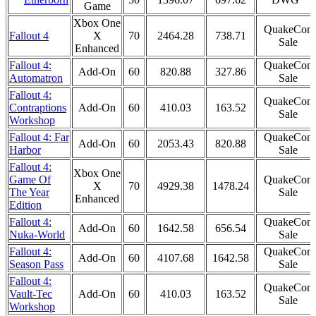
Game
Xbox One
QuakeCon
Fallout 4
X
70
2464.28
738.71
Sale
Enhanced
Fallout 4:
QuakeCon
Add-On
60
820.88
327.86
Automatron
Sale
Fallout 4:
QuakeCon
Contraptions
Add-On
60
410.03
163.52
Sale
Workshop
Fallout 4: Far
QuakeCon
Add-On
60
2053.43
820.88
Harbor
Sale
Fallout 4:
Xbox One
Game Of
QuakeCon
X
70
4929.38
1478.24
The Year
Sale
Enhanced
Edition
Fallout 4:
QuakeCon
Add-On
60
1642.58
656.54
Nuka-World
Sale
Fallout 4:
QuakeCon
Add-On
60
4107.68
1642.58
Season Pass
Sale
Fallout 4:
QuakeCon
Vault-Tec
Add-On
60
410.03
163.52
Sale
Workshop