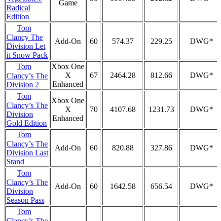
Game
Radical
Edition
Tom
Clancy The
Add-On
60
574.37
229.25
DWG*
Division Let
it Snow Pack
Tom
Xbox One
X
67
2464.28
812.66
DWG*
Clancy’s The
Enhanced
Division 2
Tom
Xbox One
Clancy’s The
X
70
4107.68
1231.73
DWG*
Division
Enhanced
Gold Edition
Tom
Clancy’s The
Add-On
60
820.88
327.86
DWG*
Division Last
Stand
Tom
Clancy’s The
Add-On
60
1642.58
656.54
DWG*
Division
Season Pass
Tom
Clancy’s The