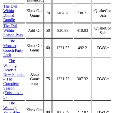
Enhanced
The Evil
Within
Xbox One
QuakeCon
70
2464.28
738.71
Digital
Game
Sale
Bundle
The Evil
QuakeCon
Within
Add-On
50
820.88
410.03
Sale
Season Pass
The
Xbox One
Monster
60
1231.73
492.2
DWG*
Game
Couch Party
Pack
The
Walking
Dead: A
Xbox
New Frontier
Game
75
1231.73
307.32
DWG*
– The
Pass
Complete
Season
(Episodes 1-
5)
The
Walking
Xbox One
80
1067.39
212.82
DWG*
Vegetables: