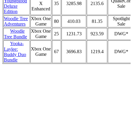
Youngblood
QuakeCon
X
35
3285.98
2135.6
Deluxe
Sale
Enhanced
Edition
Woodle Tree
Xbox One
Spotlight
80
410.03
81.35
Adventures
Game
Sale
Woodle
Xbox One
25
1231.73
923.59
DWG*
Game
Tree Bundle
Yooka-
Xbox One
Laylee:
67
3696.83
1219.4
DWG*
Game
Buddy Duo
Bundle