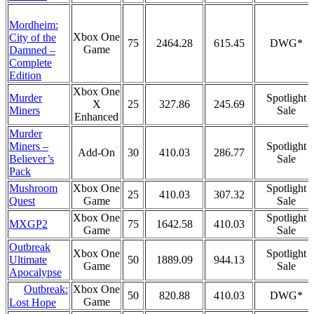
Mordheim:
Xbox One
City of the
75
2464.28
615.45
DWG*
Game
Damned –
Complete
Edition
Xbox One
Murder
Spotlight
X
25
327.86
245.69
Miners
Sale
Enhanced
Murder
Miners –
Spotlight
Add-On
30
410.03
286.77
Believer’s
Sale
Pack
Mushroom
Xbox One
Spotlight
25
410.03
307.32
Quest
Game
Sale
Xbox One
Spotlight
MXGP2
75
1642.58
410.03
Game
Sale
Outbreak
Xbox One
Spotlight
Ultimate
50
1889.09
944.13
Game
Sale
Apocalypse
Outbreak:
Xbox One
50
820.88
410.03
DWG*
Game
Lost Hope