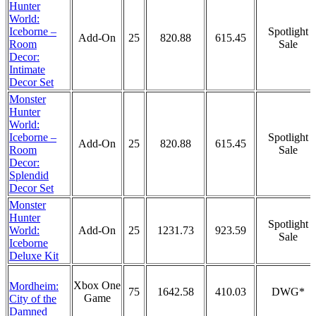
Hunter
World:
Iceborne –
Spotlight
Add-On
25
820.88
615.45
Room
Sale
Decor:
Intimate
Decor Set
Monster
Hunter
World:
Iceborne –
Spotlight
Add-On
25
820.88
615.45
Room
Sale
Decor:
Splendid
Decor Set
Monster
Hunter
Spotlight
World:
Add-On
25
1231.73
923.59
Sale
Iceborne
Deluxe Kit
Xbox One
Mordheim:
75
1642.58
410.03
DWG*
Game
City of the
Damned