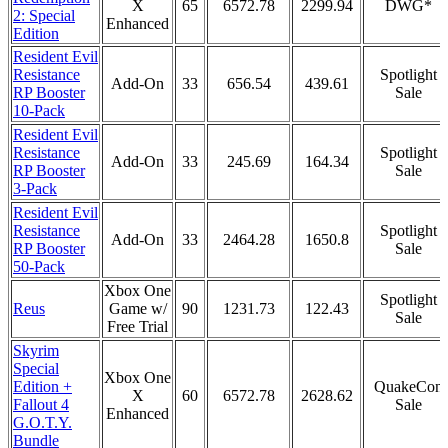
X
65
6572.78
2299.94
DWG*
2: Special
Enhanced
Edition
Resident Evil
Resistance
Spotlight
Add-On
33
656.54
439.61
RP Booster
Sale
10-Pack
Resident Evil
Resistance
Spotlight
Add-On
33
245.69
164.34
RP Booster
Sale
3-Pack
Resident Evil
Resistance
Spotlight
Add-On
33
2464.28
1650.8
RP Booster
Sale
50-Pack
Xbox One
Spotlight
Reus
Game w/
90
1231.73
122.43
Sale
Free Trial
Skyrim
Special
Xbox One
Edition +
QuakeCon
X
60
6572.78
2628.62
Fallout 4
Sale
Enhanced
G.O.T.Y.
Bundle