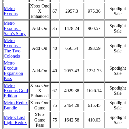
Xbox One
Metro
Spotlight
X
67
2957.3
975.36
Exodus
Sale
Enhanced
Metro
Spotlight
Exodus –
Add-On
35
1478.24
960.57
Sale
Sam’s Story
Metro
Exodus –
Spotlight
Add-On
40
656.54
393.59
The Two
Sale
Colonels
Metro
Exodus
Spotlight
Add-On
40
2053.43
1231.73
Expansion
Sale
Pass
Metro
Xbox One
Spotlight
Exodus Gold
X
67
4929.38
1626.14
Sale
Edition
Enhanced
Metro Redux
Xbox One
Spotlight
75
2464.28
615.45
Bundle
Game
Sale
Xbox
Metro: Last
Spotlight
Game
75
1642.58
410.03
Light Redux
Sale
Pass