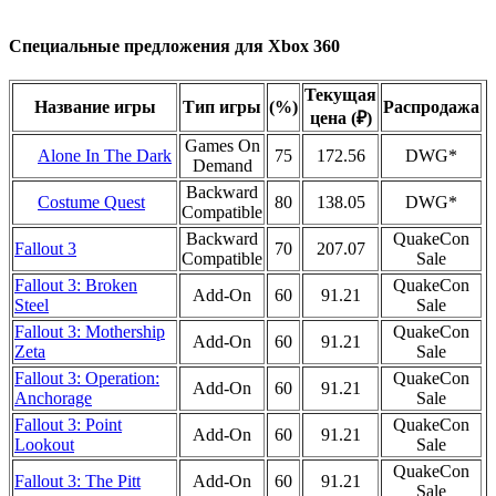
Специальные предложения для Xbox 360
Текущая
Название игры
Тип игры
(%)
Распродажа
цена (₽)
Games On
Alone In The Dark
75
172.56
DWG*
Demand
Backward
Costume Quest
80
138.05
DWG*
Compatible
Backward
QuakeCon
Fallout 3
70
207.07
Compatible
Sale
Fallout 3: Broken
QuakeCon
Add-On
60
91.21
Steel
Sale
Fallout 3: Mothership
QuakeCon
Add-On
60
91.21
Zeta
Sale
Fallout 3: Operation:
QuakeCon
Add-On
60
91.21
Anchorage
Sale
Fallout 3: Point
QuakeCon
Add-On
60
91.21
Lookout
Sale
QuakeCon
Fallout 3: The Pitt
Add-On
60
91.21
Sale