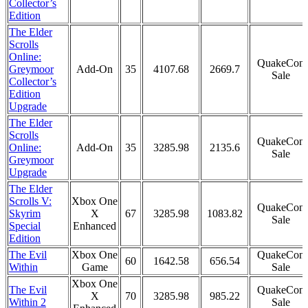
Collector’s
Edition
The Elder
Scrolls
Online:
QuakeCon
Greymoor
Add-On
35
4107.68
2669.7
Sale
Collector’s
Edition
Upgrade
The Elder
Scrolls
QuakeCon
Online:
Add-On
35
3285.98
2135.6
Sale
Greymoor
Upgrade
The Elder
Scrolls V:
Xbox One
QuakeCon
Skyrim
X
67
3285.98
1083.82
Sale
Special
Enhanced
Edition
The Evil
Xbox One
QuakeCon
60
1642.58
656.54
Within
Game
Sale
Xbox One
The Evil
QuakeCon
X
70
3285.98
985.22
Within 2
Sale