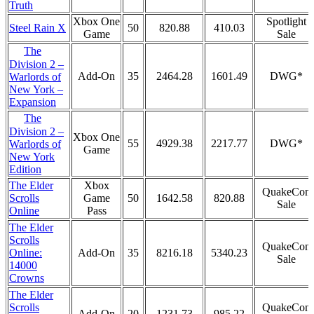
Truth
Xbox One
Spotlight
Steel Rain X
50
820.88
410.03
Game
Sale
The
Division 2 –
Add-On
35
2464.28
1601.49
DWG*
Warlords of
New York –
Expansion
The
Division 2 –
Xbox One
55
4929.38
2217.77
DWG*
Warlords of
Game
New York
Edition
The Elder
Xbox
QuakeCon
Scrolls
Game
50
1642.58
820.88
Sale
Online
Pass
The Elder
Scrolls
QuakeCon
Online:
Add-On
35
8216.18
5340.23
Sale
14000
Crowns
The Elder
Scrolls
QuakeCon
Add-On
20
1231.73
985.22