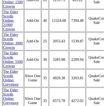
Online: 1500
Sale
Crowns
The Elder
Scrolls
QuakeCon
Online:
Add-On
40
12324.68
7394.48
Sale
21000
Crowns
The Elder
Scrolls
QuakeCon
Add-On
25
2053.43
1539.87
Online: 3000
Sale
Crowns
The Elder
Scrolls
QuakeCon
Add-On
30
3285.98
2299.94
Online: 5500
Sale
Crowns
The Elder
Scrolls
Xbox One
QuakeCon
35
4929.38
3203.81
Online:
Game
Sale
Greymoor
The Elder
Scrolls
Online:
Xbox One
QuakeCon
35
6572.78
4272.02
Greymoor
Game
Sale