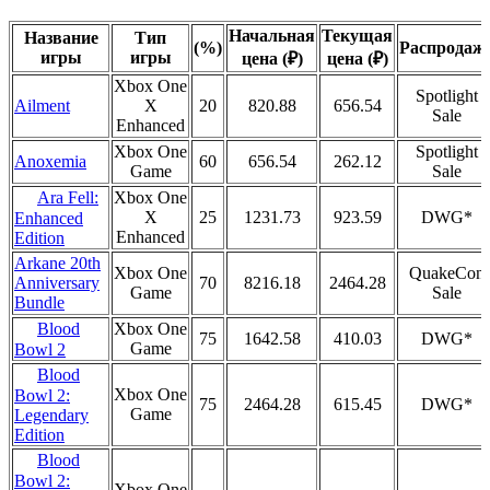
Начальная
Текущая
Название
Тип
(%)
Распродаж
игры
игры
цена (₽)
цена (₽)
Xbox One
Spotlight
Ailment
X
20
820.88
656.54
Sale
Enhanced
Xbox One
Spotlight
Anoxemia
60
656.54
262.12
Game
Sale
Ara Fell:
Xbox One
X
25
1231.73
923.59
DWG*
Enhanced
Enhanced
Edition
Arkane 20th
Xbox One
QuakeCon
Anniversary
70
8216.18
2464.28
Game
Sale
Bundle
Blood
Xbox One
75
1642.58
410.03
DWG*
Game
Bowl 2
Blood
Xbox One
Bowl 2:
75
2464.28
615.45
DWG*
Game
Legendary
Edition
Blood
Bowl 2:
Xbox One