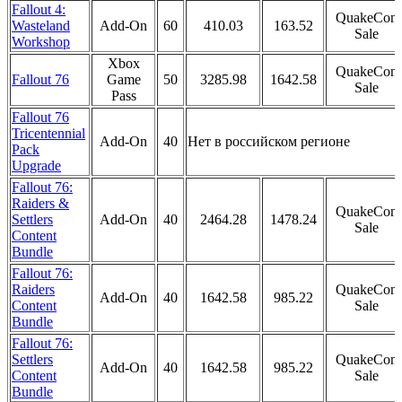
Fallout 4:
QuakeCon
Wasteland
Add-On
60
410.03
163.52
Sale
Workshop
Xbox
QuakeCon
Fallout 76
Game
50
3285.98
1642.58
Sale
Pass
Fallout 76
Tricentennial
Add-On
40
Нет в российском регионе
Pack
Upgrade
Fallout 76:
Raiders &
QuakeCon
Settlers
Add-On
40
2464.28
1478.24
Sale
Content
Bundle
Fallout 76:
Raiders
QuakeCon
Add-On
40
1642.58
985.22
Content
Sale
Bundle
Fallout 76:
Settlers
QuakeCon
Add-On
40
1642.58
985.22
Content
Sale
Bundle