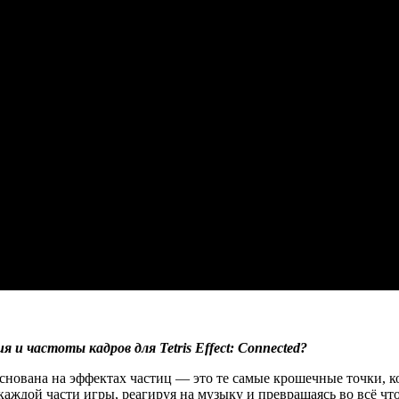
и частоты кадров для Tetris Effect: Connected?
 основана на эффектах частиц — это те самые крошечные точки, к
аждой части игры, реагируя на музыку и превращаясь во всё чт