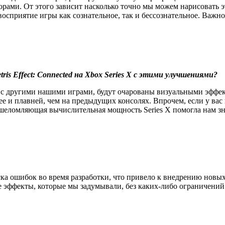
рами. От этого зависит насколько точно мы можем нарисовать э
сприятие игры как сознательное, так и бессознательное. Важно н
ris Effect: Connected на Xbox Series X с этими улучшениями?
 другими нашими играми, будут очарованы визуальными эффектами 
ее и плавней, чем на предыдущих консолях. Впрочем, если у вас
шеломляющая вычислительная мощность Series X помогла нам зна
ка ошибок во время разработки, что привело к внедрению нов
е эффекты, которые мы задумывали, без каких-либо ограничений