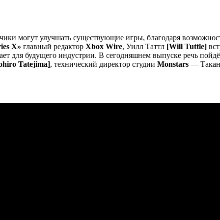
отчики могут улучшать существующие игры, благодаря возможно
ies X»
главный редактор
Xbox Wire
, Уилл Таттл
[Will Tuttle]
вст
ает для будущего индустрии. В сегодняшнем выпуске речь пойдё
hiro Tatejima]
, технический директор студии
Monstars
— Такан