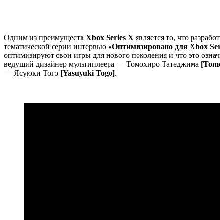
Одним из преимуществ
Xbox Series X
является то, что разраб
тематической серии интервью
«Оптимизировано для Xbox Ser
оптимизируют свои игры для нового поколения и что это означ
ведущий дизайнер мультиплеера — Томохиро Татеджима
[Tomo
— Ясуюки Того
[Yasuyuki Togo]
.