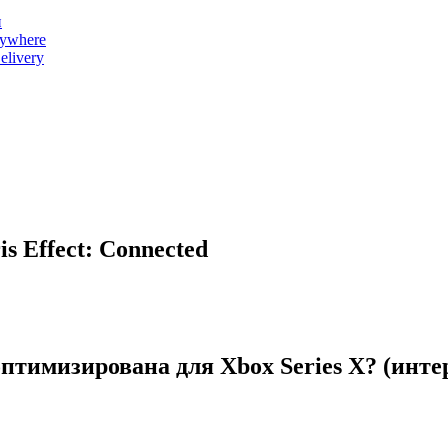
и
nywhere
livery
s Effect: Connected
 оптимизирована для Xbox Series X? (инт