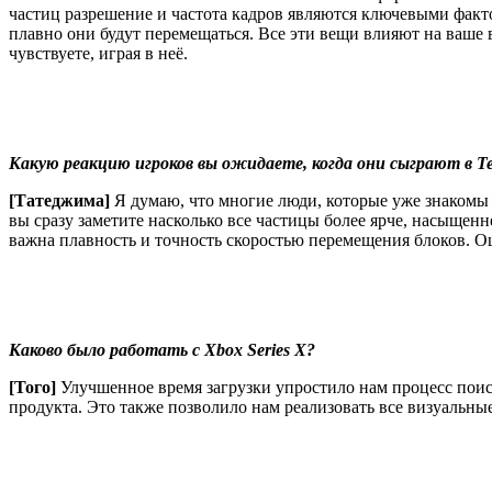
частиц разрешение и частота кадров являются ключевыми факто
плавно они будут перемещаться. Все эти вещи влияют на ваше во
чувствуете, играя в неё.
Какую реакцию игроков вы ожидаете, когда они сыграют в Tet
[Татеджима]
Я думаю, что многие люди, которые уже знакомы с
вы сразу заметите насколько все частицы более ярче, насыщенн
важна плавность и точность скоростью перемещения блоков. О
Каково было работать с Xbox Series X?
[Того]
Улучшенное время загрузки упростило нам процесс поис
продукта. Это также позволило нам реализовать все визуальны