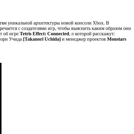
стям уникальной архитектуры новой консоли Xbox. В
речается с создателями игр, чтобы выяснить каким образом они
т об игре
Tetris Effect: Connected
, о которой расскажут:
ори Учида
[Takanori Uchida]
и менеджер проектов
Monstars