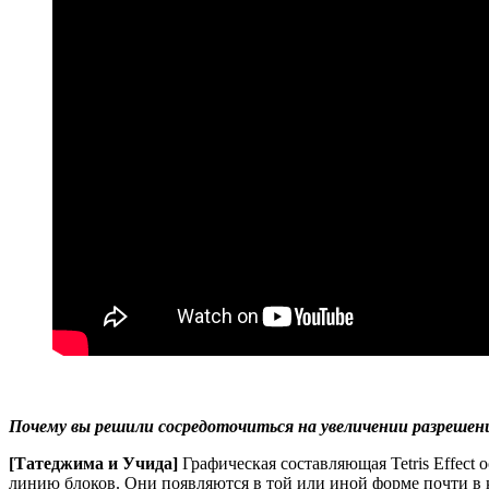
Почему вы решили сосредоточиться на увеличении разрешения 
[Татеджима и Учида]
Графическая составляющая Tetris Effect
линию блоков. Они появляются в той или иной форме почти в к