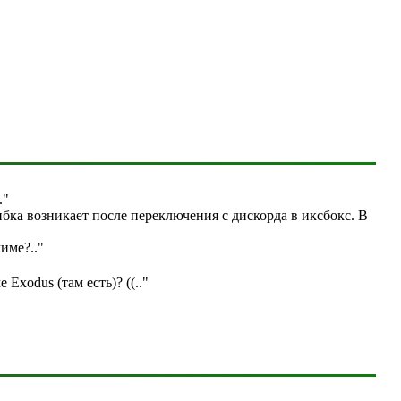
."
бка возникает после переключения с дискорда в иксбокс. В
жиме?
.."
е Exodus (там есть)? ((
.."