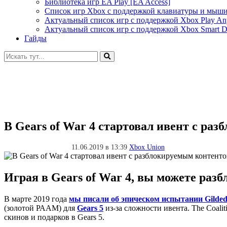
Библиотека игр EA Play [EA Access]
Список игр Xbox c поддержкой клавиатуры и мыш
Актуальный список игр с поддержкой Xbox Play A
Актуальный список игр с поддержкой Xbox Smart De
Гайды
Искать:
В Gears of War 4 стартовал ивент с ра
11.06.2019 в 13:39
Xbox Union
Играя в Gears of War 4, вы можете раз
В марте 2019 года
мы писали об эпическом испытании Gilde
(золотой РААМ) для
Gears 5
из-за сложности ивента. The Coali
скинов и подарков в Gears 5.