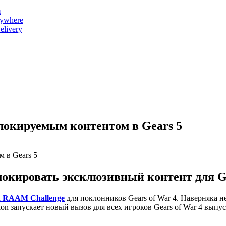
и
nywhere
livery
зблокируемым контентом в Gears 5
блокировать эксклюзивный контент для G
d RAAM Challenge
для поклонников Gears of War 4. Наверняка 
tion запускает новый вызов для всех игроков Gears of War 4 вы