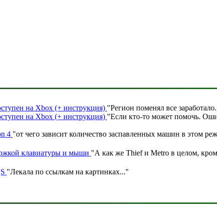
доступен на Xbox (+ инструкция)
"
Регион поменял все заработало
.
доступен на Xbox (+ инструкция)
"
Если кто-то может помочь. Оши
on 4
"
от чего зависит количество заспавленных машин в этом ре
ержкой клавиатуры и мыши
"
А как же Thief и Metro в целом, кром
|S
"
Лекала по ссылкам на картинках.
.."