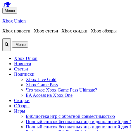
Перейти
Меню
к
содержанию
Xbox Union
Xbox новости | Xbox статьи | Xbox скидки | Xbox обзоры
Перейти
Меню
к
содержанию
Xbox Union
Новости
Статьи
Подписки
Xbox Live Gold
Xbox Game Pass
Что такое Xbox Game Pass Ultimate?
EA Access на Xbox One
Скидки
Обзоры
Игры
Библиотека игр с обратной совместимостью
Полный список бесплатных игр и дополнений для 
Полный список бесплатных игр и дополнений для 