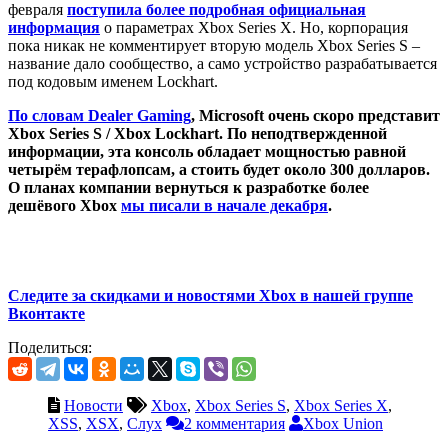
февраля
поступила более подробная официальная
информация
о параметрах Xbox Series X. Но, корпорация
пока никак не комментирует вторую модель Xbox Series S –
название дало сообщество, а само устройство разрабатывается
под кодовым именем Lockhart.
По словам Dealer Gaming
, Microsoft очень скоро представит
Xbox Series S / Xbox Lockhart. По неподтвержденной
информации, эта консоль обладает мощностью равной
четырём терафлопсам, а стоить будет около 300 долларов.
О планах компании вернуться к разработке более
дешёвого Xbox
мы писали в начале декабря
.
Следите за скидками и новостями Xbox в нашей группе
Вконтакте
Поделиться:
Новости
Xbox
,
Xbox Series S
,
Xbox Series X
,
XSS
,
XSX
,
Слух
2 комментария
Xbox Union