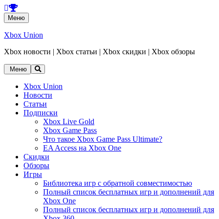
Перейти
Меню
к
содержанию
Xbox Union
Xbox новости | Xbox статьи | Xbox скидки | Xbox обзоры
Перейти
Меню
к
содержанию
Xbox Union
Новости
Статьи
Подписки
Xbox Live Gold
Xbox Game Pass
Что такое Xbox Game Pass Ultimate?
EA Access на Xbox One
Скидки
Обзоры
Игры
Библиотека игр с обратной совместимостью
Полный список бесплатных игр и дополнений для
Xbox One
Полный список бесплатных игр и дополнений для
Xbox 360